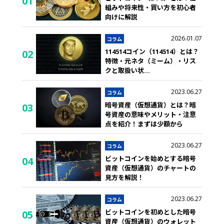
01
組みや将来性・買い方を初心者
向けに解説
2026.01.07
コラム
114514コイン（114514）とは？
02
特徴・元ネタ（ミーム）・リス
クと取扱い状
...
2023.06.27
コラム
暗号資産（仮想通貨）とは？暗
03
号資産の意味やメリット・注意
点を紹介！まずは少額から
2023.06.27
コラム
ビットコインを始めとする暗号
04
資産（仮想通貨）のチャートの
見方を解説！
2023.06.27
コラム
ビットコインを初めとした暗号
05
資産（仮想通貨）のウォレット