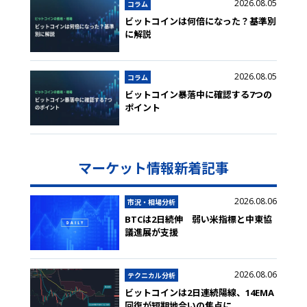
2026.08.05
コラム
ビットコインは何倍になった？基準別
に解説
2026.08.05
コラム
ビットコイン暴落中に確認する7つの
ポイント
マーケット情報新着記事
2026.08.06
市況・相場分析
BTCは2日続伸 弱い米指標と中東協
議進展が支援
2026.08.06
テクニカル分析
ビットコインは2日連続陽線、14EMA
回復が短期地合いの焦点に