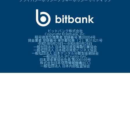
プライバシーポリシー
クッキーポリシー
サイトマップ
ビットバンク株式会社
Copyright © Bitbank, Inc.
暗号資産交換業者 登録番号 第00004号
貸金業者 登録番号 東京都知事（２）第31821号
令和5年9月29日〜令和8年9月28日
一般社団法人 日本暗号資産等取引業協会
一般社団法人 日本暗号資産ビジネス協会
一般社団法人 日本デジタル分散型金融協会
一般社団法人 JPCrypto-ISAC
日本貸金業協会会員 第006169号
株式会社日本信用情報機構(JICC)
一般社団法人 日本内部監査協会