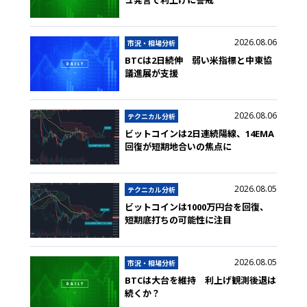
ュ発言で利上げに警戒
2026.08.06
市況・相場分析
BTCは2日続伸 弱い米指標と中東協
議進展が支援
2026.08.06
テクニカル分析
ビットコインは2日連続陽線、14EMA
回復が短期地合いの焦点に
2026.08.05
テクニカル分析
ビットコインは1000万円台を回復、
短期底打ちの可能性に注目
2026.08.05
市況・相場分析
BTCは大台を維持 利上げ観測後退は
続くか？