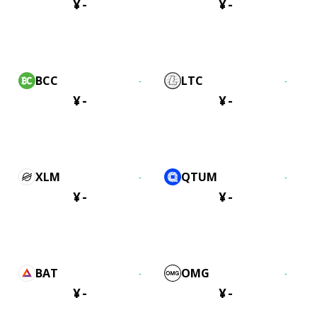
¥
-
¥
-
BCC
LTC
-
-
¥
-
¥
-
XLM
QTUM
-
-
¥
-
¥
-
BAT
OMG
-
-
¥
-
¥
-