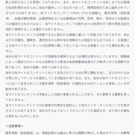
象に対応することを意図しておりません。また、当サイトのコンテンツはあくまでもお客様
の私的利用のみのために当社が提供しているものであって、商用目的のために提供されてい
るものではありません。当サイトのコンテンツ内のいかなる情報も、暗号資産（仮想通
貨）、金融の個別銘柄、金融投資あるいは金融商品の売買、投資、取引、保有などを勧誘ま
たは推奨するものではなく、当サイトのコンテンツを取引または売買を行う際の意思決定の
目的で使用することは適切ではありません。
当サイトのコンテンツは信頼できると思われる情報に基づいて作成されておりますが、当社
はその正確性、適時性、適切性または完全性を表明または保証するものではなく、お客様に
よる当サイトのコンテンツの利用等に関して生じうるいかなる損害についても責任を負いま
せん。
当社は当サイトのコンテンツの信頼性を確保するよう合理的な努力をしていますが、執筆者
によって提供されたいかなる見解または意見は当該執筆者自身のその時点における見解や分
析であって、当社の見解、分析ではありません。
当社は当サイトのコンテンツにおいて言及されている会社等と関係を有し、またはかかる会
社等に対してサービスを提供している可能性があります。また、当社は当サイトのコンテン
ツにおいて言及されている暗号資産（仮想通貨）の現物またはポジションを保有している可
能性があります。
当サイトのコンテンツは予告なしに内容が変更されることがあり、また更新する義務を負っ
ておりません。
当サイトのコンテンツではお客様の利便性を目的として他のインターネットのリンクを表示
することがありますが、当社はそのようなリンクのコンテンツを是認せず、また何らの責任
も負わないものとします。
＜注意事項＞
暗号資産（仮想通貨）は、移転記録の仕組みに重大な問題が発生した場合やサイバー攻撃等