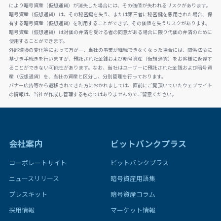
により暗号資産（仮想通貨）が消失した場合には、その価値が失われるリスクがあります。
暗号資産（仮想通貨）は、その秘密鍵を失う、または第三者に秘密鍵を悪用された場合、保
有する暗号資産（仮想通貨）を利用することができず、その価値を失うリスクがあります。
暗号資産（仮想通貨）は対価の弁済を受ける者の同意がある場合に限り代価の弁済のために
使用することができます。
外部環境の変化等によって万が一、当社の事業が継続できなくなった場合には、関係法令に
基づき手続きを行いますが、預託された金銭および暗号資産（仮想通貨）をお客様に返還す
ることができない可能性があります。なお、当社はユーザーに預託された金銭および暗号資
産（仮想通貨）を、当社の資産と区分し、分別管理を行っております。
バナー広告等から遷移されてきた方におかれましては、直前にご覧頂いていたウェブサイト
の情報は、当社が作成し管理するものではありませんのでご留意ください。
会社案内
ビットバンクプラス
コーポレートサイト
ビットバンクプラス
ニュースリリース
暗号資産用語集
プレスキット
暗号資産コラム
採用情報
マーケット情報