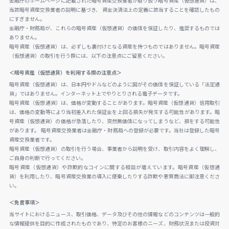
金融庁のホームページに記載された暗号資産交換業者が取り扱う暗号資産（仮想通貨）は、
当該暗号資産交換業者の説明に基づき、 資金決済法上の定義に該当することを確認したもの
にすぎません。
金融庁・財務局が、これらの暗号資産（仮想通貨）の価値を保証したり、推奨するものでは
ありません。
暗号資産（仮想通貨）は、必ずしも裏付けとなる資産を持つものではありません。暗号資産
（仮想通貨）の取引を行う際には、以下の注意点にご留意ください。
＜暗号資産（仮想通貨）を利用する際の注意点＞
暗号資産（仮想通貨）は、日本円やドルなどのように国がその価値を保証している「法定通
貨」ではありません。インターネット上でやりとりされる電子データです。
暗号資産（仮想通貨）は、価格が変動することがあります。暗号資産（仮想通貨）信用取引
は、価格の変動等により当初差入れた保証金を上回る損失が発生する可能性があります。暗
号資産（仮想通貨）の価格が急落したり、突然無価値になってしまうなど、損をする可能性
があります。 暗号資産交換業者は金融庁・財務局への登録が必要です。当社は登録した暗号
資産交換業者です。
暗号資産（仮想通貨）の取引を行う場合、事業者から説明を受け、取引内容をよく理解し、
ご自身の判断で行ってください。
暗号資産（仮想通貨）や詐欺的なコインに関する相談が増えています。暗号資産（仮想通
貨）を利用したり、暗号資産交換業の導入に便乗したりする詐欺や悪質商法に御注意くださ
い。
＜免責事項＞
当サイトにおけるニュース、取引価格、データ及びその他の情報などのコンテンツは一般的
な情報提供を目的に作成されたものであり、特定のお客様のニーズ、財務状況または投資対