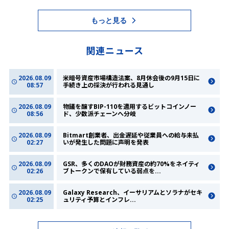
もっと見る
関連ニュース
2026.08.09
米暗号資産市場構造法案、8月休会後の9月15日に
08:57
手続き上の採決が行われる見通し
2026.08.09
物議を醸すBIP-110を適用するビットコインノー
08:56
ド、少数派チェーンへ分岐
2026.08.09
Bitmart創業者、出金遅延や従業員への給与未払
02:27
いが発生した問題に声明を発表
2026.08.09
GSR、多くのDAOが財務資産の約70%をネイティ
02:26
ブトークンで保有している弱点を
...
2026.08.09
Galaxy Research、イーサリアムとソラナがセキ
02:25
ュリティ予算とインフレ
...