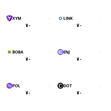
XYM
LINK
-
-
¥
-
¥
-
BOBA
ENJ
-
-
¥
-
¥
-
POL
DOT
-
-
¥
-
¥
-