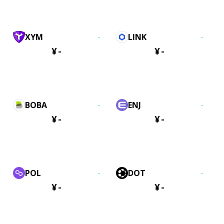
XYM
LINK
-
-
¥
-
¥
-
BOBA
ENJ
-
-
¥
-
¥
-
POL
DOT
-
-
¥
-
¥
-