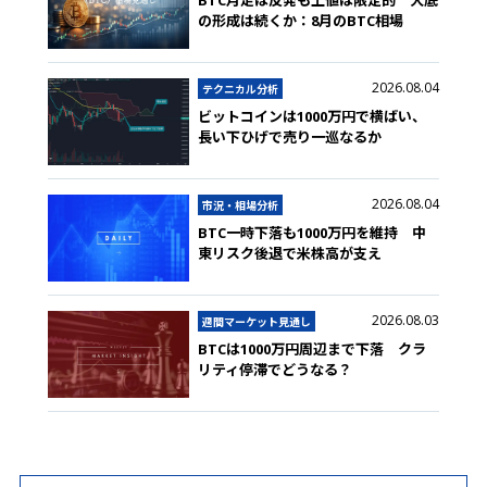
BTC月足は反発も上値は限定的 大底
の形成は続くか：8月のBTC相場
2026.08.04
テクニカル分析
ビットコインは1000万円で横ばい、
長い下ひげで売り一巡なるか
2026.08.04
市況・相場分析
BTC一時下落も1000万円を維持 中
東リスク後退で米株高が支え
2026.08.03
週間マーケット見通し
BTCは1000万円周辺まで下落 クラ
リティ停滞でどうなる？