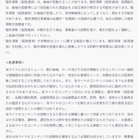
暗号資産（仮想通貨）は、価格が変動することがあります。暗号資産（仮想通貨）信用取引
は、価格の変動等により当初差入れた保証金を上回る損失が発生する可能性があります。暗
号資産（仮想通貨）の価格が急落したり、突然無価値になってしまうなど、損をする可能性
があります。 暗号資産交換業者は金融庁・財務局への登録が必要です。当社は登録した暗号
資産交換業者です。
暗号資産（仮想通貨）の取引を行う場合、事業者から説明を受け、取引内容をよく理解し、
ご自身の判断で行ってください。
暗号資産（仮想通貨）や詐欺的なコインに関する相談が増えています。暗号資産（仮想通
貨）を利用したり、暗号資産交換業の導入に便乗したりする詐欺や悪質商法に御注意くださ
い。
＜免責事項＞
当サイトにおけるニュース、取引価格、データ及びその他の情報などのコンテンツは一般的
な情報提供を目的に作成されたものであり、特定のお客様のニーズ、財務状況または投資対
象に対応することを意図しておりません。また、当サイトのコンテンツはあくまでもお客様
の私的利用のみのために当社が提供しているものであって、商用目的のために提供されてい
るものではありません。当サイトのコンテンツ内のいかなる情報も、暗号資産（仮想通
貨）、金融の個別銘柄、金融投資あるいは金融商品の売買、投資、取引、保有などを勧誘ま
たは推奨するものではなく、当サイトのコンテンツを取引または売買を行う際の意思決定の
目的で使用することは適切ではありません。
当サイトのコンテンツは信頼できると思われる情報に基づいて作成されておりますが、当社
はその正確性、適時性、適切性または完全性を表明または保証するものではなく、お客様に
よる当サイトのコンテンツの利用等に関して生じうるいかなる損害についても責任を負いま
せん。
当社は当サイトのコンテンツの信頼性を確保するよう合理的な努力をしていますが、執筆者