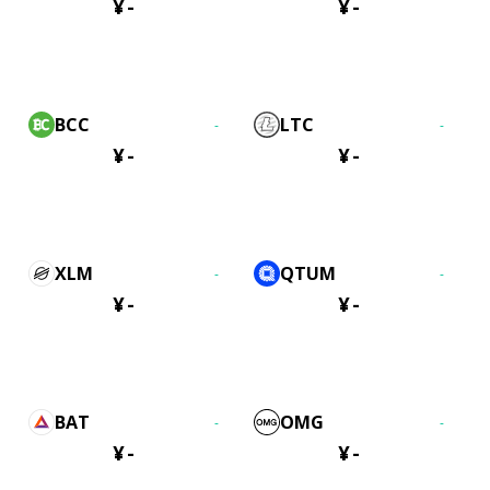
¥
-
¥
-
BCC
LTC
-
-
¥
-
¥
-
XLM
QTUM
-
-
¥
-
¥
-
BAT
OMG
-
-
¥
-
¥
-