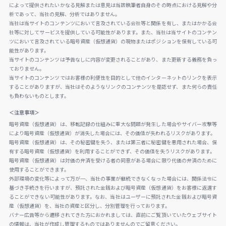
によって提供されたいかなる見解または意見は当該執筆者自身のその時点における見解や分
析であって、当社の見解、分析ではありません。
当社は当サイトのコンテンツにおいて言及されている会社等と関係を有し、またはかかる会
社等に対してサービスを提供している可能性があります。また、当社は当サイトのコンテン
ツにおいて言及されている暗号資産（仮想通貨）の現物またはポジションを保有している可
能性があります。
当サイトのコンテンツは予告なしに内容が変更されることがあり、また更新する義務を負っ
ておりません。
当サイトのコンテンツではお客様の利便性を目的として他のインターネットのリンクを表示
することがありますが、当社はそのようなリンクのコンテンツを是認せず、また何らの責任
も負わないものとします。
＜注意事項＞
暗号資産（仮想通貨）は、移転記録の仕組みに重大な問題が発生した場合やサイバー攻撃等
により暗号資産（仮想通貨）が消失した場合には、その価値が失われるリスクがあります。
暗号資産（仮想通貨）は、その秘密鍵を失う、または第三者に秘密鍵を悪用された場合、保
有する暗号資産（仮想通貨）を利用することができず、その価値を失うリスクがあります。
暗号資産（仮想通貨）は対価の弁済を受ける者の同意がある場合に限り代価の弁済のために
使用することができます。
外部環境の変化等によって万が一、当社の事業が継続できなくなった場合には、関係法令に
基づき手続きを行いますが、預託された金銭および暗号資産（仮想通貨）をお客様に返還す
ることができない可能性があります。なお、当社はユーザーに預託された金銭および暗号資
産（仮想通貨）を、当社の資産と区分し、分別管理を行っております。
バナー広告等から遷移されてきた方におかれましては、直前にご覧頂いていたウェブサイト
の情報は、当社が作成し管理するものではありませんのでご留意ください。