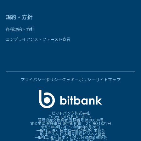
規約・方針
各種規約・方針
コンプライアンス・ファースト宣言
プライバシーポリシー
クッキーポリシー
サイトマップ
ビットバンク株式会社
Copyright © Bitbank, Inc.
暗号資産交換業者 登録番号 第00004号
貸金業者 登録番号 東京都知事（２）第31821号
令和5年9月29日〜令和8年9月28日
一般社団法人 日本暗号資産等取引業協会
一般社団法人 日本暗号資産ビジネス協会
一般社団法人 日本デジタル分散型金融協会
一般社団法人 JPCrypto-ISAC