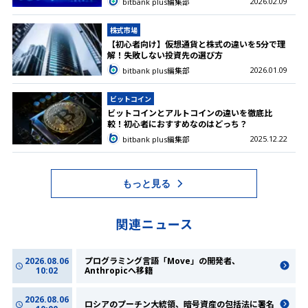
2026.02.09
bitbank plus編集部
株式市場
【初心者向け】仮想通貨と株式の違いを5分で理
解！失敗しない投資先の選び方
2026.01.09
bitbank plus編集部
ビットコイン
ビットコインとアルトコインの違いを徹底比
較！初心者におすすめなのはどっち？
2025.12.22
bitbank plus編集部
もっと見る
関連ニュース
2026.08.06
プログラミング言語「Move」の開発者、
10:02
Anthropicへ移籍
2026.08.06
ロシアのプーチン大統領、暗号資産の包括法に署名