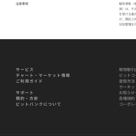
注意事項
暗号資産（
貨）は、そ
を受ける者
が、預託さ
分別管理を
サービス
現物取引(
チャート・マーケット情報
ビットコイ
ご利用ガイド
登録方法
サーキッ
サポート
お知らせ
規約・方針
各種規約
ビットバンクについて
コーポレ