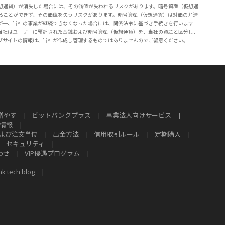
想通貨）が消失した場合には、その価値が失われるリスクがあります。暗号資産（仮想通
ることができず、その価値を失うリスクがあります。暗号資産（仮想通貨）は対価の弁済
が一、当社の事業が継続できなくなった場合には、関係法令に基づき手続きを行います
当社はユーザーに預託された金銭および暗号資産（仮想通貨）を、当社の資産と区分し、
ブサイトの情報は、当社が作成し管理するものではありませんのでご留意ください。
増やす
|
ビットバンクプラス
|
事業法人向けサービス
|
情報
|
よび注文単位
|
出金方法
|
信用取引ルール
|
定期購入
|
|
セキュリティ
|
わせ
|
VIP優遇プログラム
|
nk tech blog
|