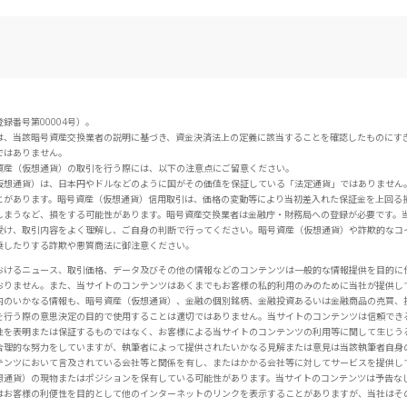
番号第00004号）。
は、当該暗号資産交換業者の説明に基づき、資金決済法上の定義に該当することを確認したものにす
ではありません。
資産（仮想通貨）の取引を行う際には、以下の注意点にご留意ください。
仮想通貨）は、日本円やドルなどのように国がその価値を保証している「法定通貨」ではありません
とがあります。暗号資産（仮想通貨）信用取引は、価格の変動等により当初差入れた保証金を上回る
しまうなど、損をする可能性があります。暗号資産交換業者は金融庁・財務局への登録が必要です。
受け、取引内容をよく理解し、ご自身の判断で行ってください。暗号資産（仮想通貨）や詐欺的なコ
乗したりする詐欺や悪質商法に御注意ください。
おけるニュース、取引価格、データ及びその他の情報などのコンテンツは一般的な情報提供を目的に
おりません。また、当サイトのコンテンツはあくまでもお客様の私的利用のみのために当社が提供し
内のいかなる情報も、暗号資産（仮想通貨）、金融の個別銘柄、金融投資あるいは金融商品の売買、
を行う際の意思決定の目的で使用することは適切ではありません。当サイトのコンテンツは信頼でき
性を表明または保証するものではなく、お客様による当サイトのコンテンツの利用等に関して生じう
合理的な努力をしていますが、執筆者によって提供されたいかなる見解または意見は当該執筆者自身
テンツにおいて言及されている会社等と関係を有し、またはかかる会社等に対してサービスを提供し
想通貨）の現物またはポジションを保有している可能性があります。当サイトのコンテンツは予告な
はお客様の利便性を目的として他のインターネットのリンクを表示することがありますが、当社はそ