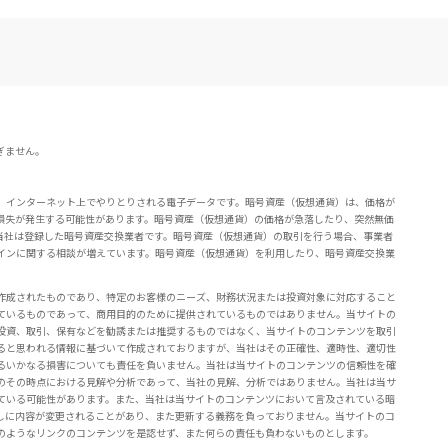
ぎません。
。インターネット上でやりとりされる電子データです。暗号資産（仮想通貨）は、価格が
損失が発生する可能性があります。暗号資産（仮想通貨）の価格が急落したり、突然無価
当社は登録した暗号資産交換業者です。暗号資産（仮想通貨）の取引を行う場合、事業者
インに関する相談が増えています。暗号資産（仮想通貨）を利用したり、暗号資産交換業
作成されたものであり、特定のお客様のニーズ、財務状況または投資対象に対応すること
ているものであって、商用目的のために提供されているものではありません。当サイトの
投資、取引、保有などを勧誘または推奨するものではなく、当サイトのコンテンツを取引
ると思われる情報に基づいて作成されておりますが、当社はその正確性、適時性、適切性
るいかなる損害についても責任を負いません。当社は当サイトのコンテンツの信頼性を確
のその時点における見解や分析であって、当社の見解、分析ではありません。当社は当サ
ている可能性があります。また、当社は当サイトのコンテンツにおいて言及されている暗
しに内容が変更されることがあり、また更新する義務を負っておりません。当サイトのコ
のようなリンクのコンテンツを是認せず、また何らの責任も負わないものとします。