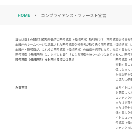
HOME
/
コンプライアンス・ファースト宣言
当社は日本の関東財務局登録済の暗号資産（仮想通貨）取引所です（暗号資産交換業者登録
金融庁のホームページに記載された暗号資産交換業者が取り扱う暗号資産（仮想通貨）
金融庁・財務局が、これらの暗号資産（仮想通貨）の価値を保証したり、推奨するもの
暗号資産（仮想通貨）は、必ずしも裏付けとなる資産を持つものではありません。暗号
暗号資産（仮想通貨）を利用する際の注意点
暗号資産（
変動するこ
値になって
から説明を
の導入に便
免責事項
当サイトに
を意図して
コンテンツ
または売買
または完全
保するよう
イトのコン
号資産（仮
ンテンツで