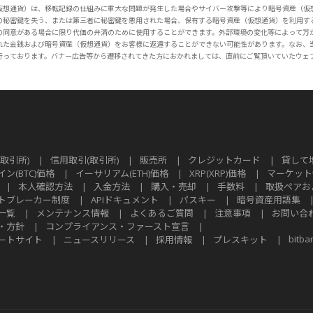
仮想通貨）は、移転記録の仕組みに重大な問題が発生した場合やサイバー攻撃等により暗号資産（仮
の秘密鍵を失う、または第三者に秘密鍵を悪用された場合、保有する暗号資産（仮想通貨）を利用す
の同意がある場合に限り代価の弁済のために使用することができます。外部環境の変化等によって万
れた金銭および暗号資産（仮想通貨）をお客様に返還することができない可能性があります。なお、
行っております。バナー広告等から遷移されてきた方におかれましては、直前にご覧頂いていたウェ
取引所)
|
信用取引(取引所)
|
販売所
|
クレジットカード
|
貸して
ン(BTC)価格
|
イーサリアム(ETH)価格
|
XRP(XRP)価格
|
マーケット
|
本人確認方法
|
入金方法
|
購入・売却
|
手数料
|
取扱ペアお
トブレーカー制度
|
APIドキュメント
|
パスキー
|
暗号資産用語集
一覧
|
メンテナンス情報
|
よくあるご質問
|
注意事項
|
お問い合
・方針
|
コンプライアンス・ファースト宣言
|
bitba
ートサイト
|
ニュースリリース
|
採用情報
|
プレスキット
|