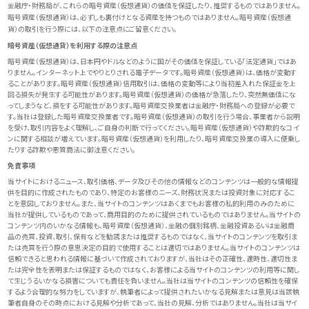
金融庁・財務局が、これらの暗号資産（仮想通貨）の価値を保証したり、推奨するものではありません。
暗号資産（仮想通貨）は、必ずしも裏付けとなる資産を持つものではありません。暗号資産（仮想通
貨）の取引を行う際には、以下の注意点にご留意ください。
暗号資産（仮想通貨）を利用する際の注意点
暗号資産（仮想通貨）は、日本円やドルなどのように国がその価値を保証している「法定通貨」ではあ
りません。インターネット上でやりとりされる電子データです。暗号資産（仮想通貨）は、価格が変動す
ることがあります。暗号資産（仮想通貨）信用取引は、価格の変動等により当初差入れた保証金を上
回る損失が発生する可能性があります。暗号資産（仮想通貨）の価格が急落したり、突然無価値にな
ってしまうなど、損をする可能性があります。暗号資産交換業者は金融庁・財務局への登録が必要で
す。当社は登録した暗号資産交換業者です。暗号資産（仮想通貨）の取引を行う場合、事業者から説明
を受け、取引内容をよく理解し、ご自身の判断で行ってください。暗号資産（仮想通貨）や詐欺的なコイ
ンに関する相談が増えています。暗号資産（仮想通貨）を利用したり、暗号資産交換業の導入に便乗し
たりする詐欺や悪質商法に御注意ください。
免責事項
当サイトにおけるニュース、取引価格、データ及びその他の情報などのコンテンツは一般的な情報提
供を目的に作成されたものであり、特定のお客様のニーズ、財務状況または投資対象に対応するこ
とを意図しておりません。また、当サイトのコンテンツはあくまでもお客様の私的利用のみのために
当社が提供しているものであって、商用目的のために提供されているものではありません。当サイトの
コンテンツ内のいかなる情報も、暗号資産（仮想通貨）、金融の個別銘柄、金融投資あるいは金融商
品の売買、投資、取引、保有などを勧誘または推奨するものではなく、当サイトのコンテンツを取引ま
たは売買を行う際の意思決定の目的で使用することは適切ではありません。当サイトのコンテンツは
信頼できると思われる情報に基づいて作成されておりますが、当社はその正確性、適時性、適切性ま
たは完全性を表明または保証するものではなく、お客様による当サイトのコンテンツの利用等に関し
て生じうるいかなる損害についても責任を負いません。当社は当サイトのコンテンツの信頼性を確保
するよう合理的な努力をしていますが、執筆者によって提供されたいかなる見解または意見は当該執
筆者自身のその時点における見解や分析であって、当社の見解、分析ではありません。当社は当サイ