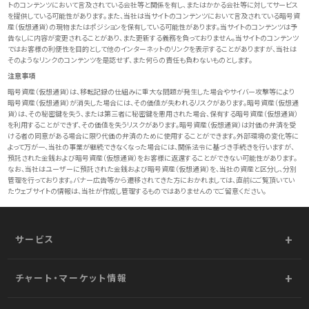
トのコンテンツにおいて言及されている会社等と関係を有し、またはかかる会社等に対してサービス
を提供している可能性があります。また、当社は当サイトのコンテンツにおいて言及されている暗号資
産（仮想通貨）の現物またはポジションを保有している可能性があります。当サイトのコンテンツは予
告なしに内容が変更されることがあり、また更新する義務を負っておりません。当サイトのコンテンツ
ではお客様の利便性を目的として他のインターネットのリンクを表示することがありますが、当社は
そのようなリンクのコンテンツを是認せず、また何らの責任も負わないものとします。
注意事項
暗号資産（仮想通貨）は、移転記録の仕組みに重大な問題が発生した場合やサイバー攻撃等により
暗号資産（仮想通貨）が消失した場合には、その価値が失われるリスクがあります。暗号資産（仮想通
貨）は、その秘密鍵を失う、または第三者に秘密鍵を悪用された場合、保有する暗号資産（仮想通貨）
を利用することができず、その価値を失うリスクがあります。暗号資産（仮想通貨）は対価の弁済を受
ける者の同意がある場合に限り代価の弁済のために使用することができます。外部環境の変化等に
よって万が一、当社の事業が継続できなくなった場合には、関係法令に基づき手続きを行いますが、
預託された金銭および暗号資産（仮想通貨）をお客様に返還することができない可能性があります。
なお、当社はユーザーに預託された金銭および暗号資産（仮想通貨）を、当社の資産と区分し、分別
管理を行っております。バナー広告等から遷移されてきた方におかれましては、直前にご覧頂いてい
たウェブサイトの情報は、当社が作成し管理するものではありませんのでご留意ください。
サービス
チャート・マーケット情報