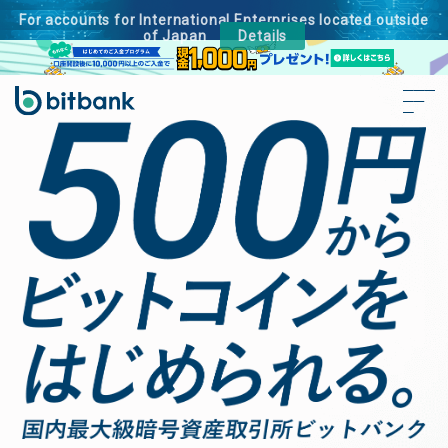
For accounts for International Enterprises located outside
of Japan
Details