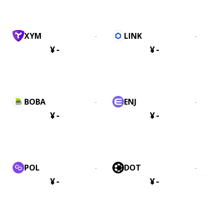
XYM
LINK
-
-
¥
-
¥
-
BOBA
ENJ
-
-
¥
-
¥
-
POL
DOT
-
-
¥
-
¥
-