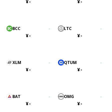
¥
-
¥
-
BCC
LTC
-
-
¥
-
¥
-
XLM
QTUM
-
-
¥
-
¥
-
BAT
OMG
-
-
¥
-
¥
-