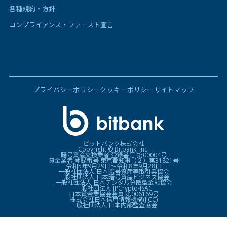
各種規約・方針
コンプライアンス・ファースト宣言
プライバシーポリシー
クッキーポリシー
サイトマップ
ビットバンク株式会社
Copyright © Bitbank, Inc.
暗号資産交換業者 登録番号 第00004号
貸金業者 登録番号 東京都知事（２）第31821号
令和5年9月29日〜令和8年9月28日
一般社団法人 日本暗号資産等取引業協会
一般社団法人 日本暗号資産ビジネス協会
一般社団法人 日本デジタル分散型金融協会
一般社団法人 JPCrypto-ISAC
日本貸金業協会会員 第006169号
株式会社日本信用情報機構(JICC)
一般社団法人 日本内部監査協会