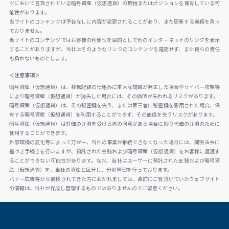
ツにおいて言及されている暗号資産（仮想通貨）の現物またはポジションを保有している可
能性があります。
当サイトのコンテンツは予告なしに内容が変更されることがあり、また更新する義務を負っ
ておりません。
当サイトのコンテンツではお客様の利便性を目的として他のインターネットのリンクを表示
することがありますが、当社はそのようなリンクのコンテンツを是認せず、また何らの責任
も負わないものとします。
＜注意事項＞
暗号資産（仮想通貨）は、移転記録の仕組みに重大な問題が発生した場合やサイバー攻撃等
により暗号資産（仮想通貨）が消失した場合には、その価値が失われるリスクがあります。
暗号資産（仮想通貨）は、その秘密鍵を失う、または第三者に秘密鍵を悪用された場合、保
有する暗号資産（仮想通貨）を利用することができず、その価値を失うリスクがあります。
暗号資産（仮想通貨）は対価の弁済を受ける者の同意がある場合に限り代価の弁済のために
使用することができます。
外部環境の変化等によって万が一、当社の事業が継続できなくなった場合には、関係法令に
基づき手続きを行いますが、預託された金銭および暗号資産（仮想通貨）をお客様に返還す
ることができない可能性があります。なお、当社はユーザーに預託された金銭および暗号資
産（仮想通貨）を、当社の資産と区分し、分別管理を行っております。
バナー広告等から遷移されてきた方におかれましては、直前にご覧頂いていたウェブサイト
の情報は、当社が作成し管理するものではありませんのでご留意ください。