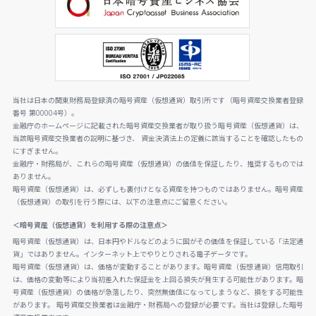
当社は日本の関東財務局登録済の暗号資産（仮想通貨）取引所です（暗号資産交換業者登録
番号 第00004号）。
金融庁のホームページに記載された暗号資産交換業者が取り扱う暗号資産（仮想通貨）は、
当該暗号資産交換業者の説明に基づき、 資金決済法上の定義に該当することを確認したもの
にすぎません。
金融庁・財務局が、これらの暗号資産（仮想通貨）の価値を保証したり、推奨するものでは
ありません。
暗号資産（仮想通貨）は、必ずしも裏付けとなる資産を持つものではありません。暗号資産
（仮想通貨）の取引を行う際には、以下の注意点にご留意ください。
＜暗号資産（仮想通貨）を利用する際の注意点＞
暗号資産（仮想通貨）は、日本円やドルなどのように国がその価値を保証している「法定通
貨」ではありません。インターネット上でやりとりされる電子データです。
暗号資産（仮想通貨）は、価格が変動することがあります。暗号資産（仮想通貨）信用取引
は、価格の変動等により当初差入れた保証金を上回る損失が発生する可能性があります。暗
号資産（仮想通貨）の価格が急落したり、突然無価値になってしまうなど、損をする可能性
があります。 暗号資産交換業者は金融庁・財務局への登録が必要です。当社は登録した暗号