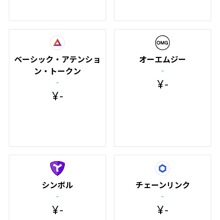
ベーシック・アテンショ
オーエムジー
-
ン・トークン
¥
-
-
¥
-
シンボル
チェーンリンク
-
-
¥
-
¥
-