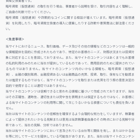
資産交換業者です。
暗号資産（仮想通貨）の取引を行う場合、事業者から説明を受け、取引内容をよく理解し、
ご自身の判断で行ってください。
暗号資産（仮想通貨）や詐欺的なコインに関する相談が増えています。暗号資産（仮想通
貨）を利用したり、暗号資産交換業の導入に便乗したりする詐欺や悪質商法に御注意くださ
い。
＜免責事項＞
当サイトにおけるニュース、取引価格、データ及びその他の情報などのコンテンツは一般的
な情報提供を目的に作成されたものであり、特定のお客様のニーズ、財務状況または投資対
象に対応することを意図しておりません。また、当サイトのコンテンツはあくまでもお客様
の私的利用のみのために当社が提供しているものであって、商用目的のために提供されてい
るものではありません。当サイトのコンテンツ内のいかなる情報も、暗号資産（仮想通
貨）、金融の個別銘柄、金融投資あるいは金融商品の売買、投資、取引、保有などを勧誘ま
たは推奨するものではなく、当サイトのコンテンツを取引または売買を行う際の意思決定の
目的で使用することは適切ではありません。
当サイトのコンテンツは信頼できると思われる情報に基づいて作成されておりますが、当社
はその正確性、適時性、適切性または完全性を表明または保証するものではなく、お客様に
よる当サイトのコンテンツの利用等に関して生じうるいかなる損害についても責任を負いま
せん。
当社は当サイトのコンテンツの信頼性を確保するよう合理的な努力をしていますが、執筆者
によって提供されたいかなる見解または意見は当該執筆者自身のその時点における見解や分
析であって、当社の見解、分析ではありません。
当社は当サイトのコンテンツにおいて言及されている会社等と関係を有し、またはかかる会
社等に対してサービスを提供している可能性があります。また、当社は当サイトのコンテン