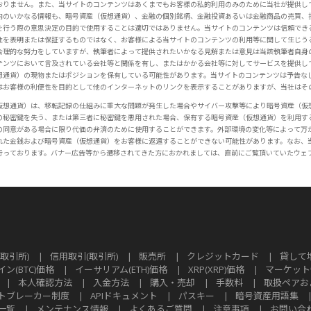
おりません。また、当サイトのコンテンツはあくまでもお客様の私的利用のみのために当社が提供し
内のいかなる情報も、暗号資産（仮想通貨）、金融の個別銘柄、金融投資あるいは金融商品の売買、
を行う際の意思決定の目的で使用することは適切ではありません。当サイトのコンテンツは信頼でき
性を表明または保証するものではなく、お客様による当サイトのコンテンツの利用等に関して生じう
合理的な努力をしていますが、執筆者によって提供されたいかなる見解または意見は当該執筆者自身
テンツにおいて言及されている会社等と関係を有し、またはかかる会社等に対してサービスを提供し
想通貨）の現物またはポジションを保有している可能性があります。当サイトのコンテンツは予告な
はお客様の利便性を目的として他のインターネットのリンクを表示することがありますが、当社はそ
仮想通貨）は、移転記録の仕組みに重大な問題が発生した場合やサイバー攻撃等により暗号資産（仮
の秘密鍵を失う、または第三者に秘密鍵を悪用された場合、保有する暗号資産（仮想通貨）を利用す
の同意がある場合に限り代価の弁済のために使用することができます。外部環境の変化等によって万
れた金銭および暗号資産（仮想通貨）をお客様に返還することができない可能性があります。なお、
行っております。バナー広告等から遷移されてきた方におかれましては、直前にご覧頂いていたウェ
取引所)
|
信用取引(取引所)
|
販売所
|
クレジットカード
|
貸して
ン(BTC)価格
|
イーサリアム(ETH)価格
|
XRP(XRP)価格
|
マーケット
|
本人確認方法
|
入金方法
|
購入・売却
|
手数料
|
取扱ペアお
トブレーカー制度
|
APIドキュメント
|
パスキー
|
暗号資産用語集
一覧
|
メンテナンス情報
|
よくあるご質問
|
注意事項
|
お問い合