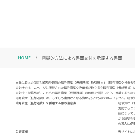
HOME
/
電磁的方法による書面交付を承諾する書面
当社は日本の関東財務局登録済の暗号資産（仮想通貨）取引所です（暗号資産交換業者登録
金融庁のホームページに記載された暗号資産交換業者が取り扱う暗号資産（仮想通貨）
金融庁・財務局が、これらの暗号資産（仮想通貨）の価値を保証したり、推奨するもの
暗号資産（仮想通貨）は、必ずしも裏付けとなる資産を持つものではありません。暗号
暗号資産（仮想通貨）を利用する際の注意点
暗号資産（
変動するこ
値になって
から説明を
の導入に便
免責事項
当サイトに