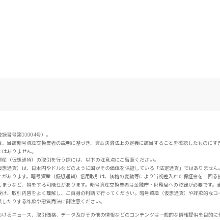
番号第00004号）。
は、当該暗号資産交換業者の説明に基づき、資金決済法上の定義に該当することを確認したものにす
ではありません。
資産（仮想通貨）の取引を行う際には、以下の注意点にご留意ください。
仮想通貨）は、日本円やドルなどのように国がその価値を保証している「法定通貨」ではありません
とがあります。暗号資産（仮想通貨）信用取引は、価格の変動等により当初差入れた保証金を上回る
しまうなど、損をする可能性があります。暗号資産交換業者は金融庁・財務局への登録が必要です。
受け、取引内容をよく理解し、ご自身の判断で行ってください。暗号資産（仮想通貨）や詐欺的なコ
乗したりする詐欺や悪質商法に御注意ください。
おけるニュース、取引価格、データ及びその他の情報などのコンテンツは一般的な情報提供を目的に