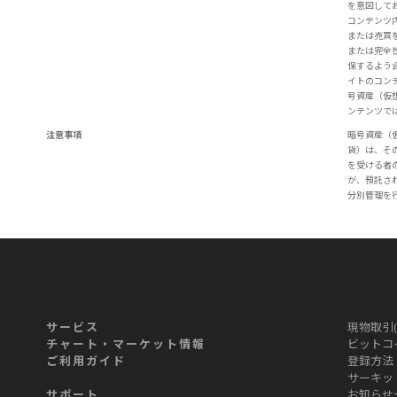
を意図して
コンテンツ
または売買
または完全
保するよう
イトのコン
号資産（仮
ンテンツで
注意事項
暗号資産（
貨）は、そ
を受ける者
が、預託さ
分別管理を
サービス
現物取引(
チャート・マーケット情報
ビットコイ
ご利用ガイド
登録方法
サーキッ
サポート
お知らせ