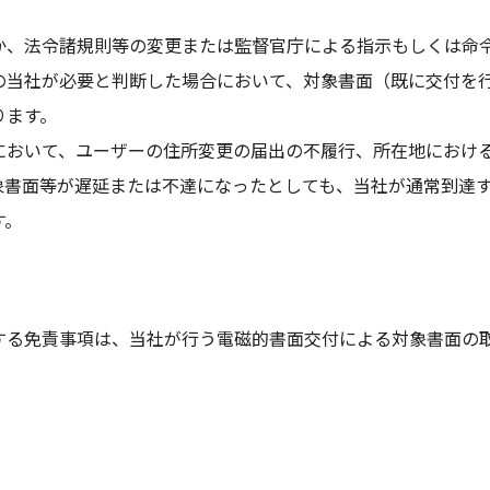
か、法令諸規則等の変更または監督官庁による指示もしくは命
の当社が必要と判断した場合において、対象書面（既に交付を
ります。
において、ユーザーの住所変更の届出の不履行、所在地におけ
象書面等が遅延または不達になったとしても、当社が通常到達
す。
する免責事項は、当社が行う電磁的書面交付による対象書面の