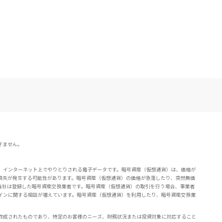
ぎません。
。インターネット上でやりとりされる電子データです。暗号資産（仮想通貨）は、価格が
損失が発生する可能性があります。暗号資産（仮想通貨）の価格が急落したり、突然無価
当社は登録した暗号資産交換業者です。暗号資産（仮想通貨）の取引を行う場合、事業者
インに関する相談が増えています。暗号資産（仮想通貨）を利用したり、暗号資産交換業
作成されたものであり、特定のお客様のニーズ、財務状況または投資対象に対応すること