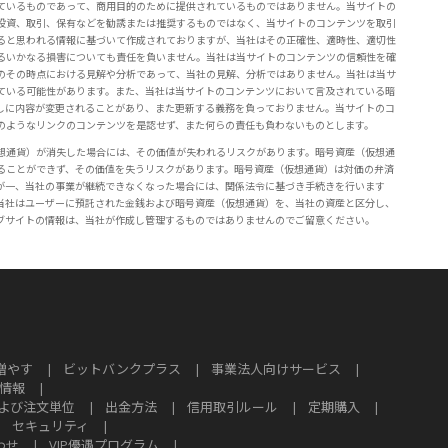
ているものであって、商用目的のために提供されているものではありません。当サイトの
投資、取引、保有などを勧誘または推奨するものではなく、当サイトのコンテンツを取引
ると思われる情報に基づいて作成されておりますが、当社はその正確性、適時性、適切性
るいかなる損害についても責任を負いません。当社は当サイトのコンテンツの信頼性を確
のその時点における見解や分析であって、当社の見解、分析ではありません。当社は当サ
ている可能性があります。また、当社は当サイトのコンテンツにおいて言及されている暗
しに内容が変更されることがあり、また更新する義務を負っておりません。当サイトのコ
のようなリンクのコンテンツを是認せず、また何らの責任も負わないものとします。
想通貨）が消失した場合には、その価値が失われるリスクがあります。暗号資産（仮想通
ることができず、その価値を失うリスクがあります。暗号資産（仮想通貨）は対価の弁済
が一、当社の事業が継続できなくなった場合には、関係法令に基づき手続きを行います
当社はユーザーに預託された金銭および暗号資産（仮想通貨）を、当社の資産と区分し、
ブサイトの情報は、当社が作成し管理するものではありませんのでご留意ください。
増やす
|
ビットバンクプラス
|
事業法人向けサービス
|
情報
|
よび注文単位
|
出金方法
|
信用取引ルール
|
定期購入
|
|
セキュリティ
|
わせ
|
VIP優遇プログラム
|