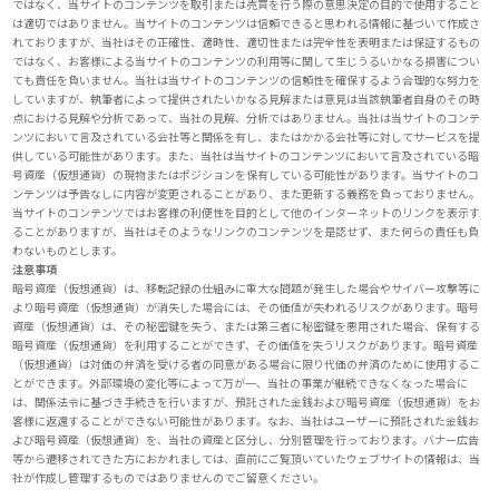
ではなく、当サイトのコンテンツを取引または売買を行う際の意思決定の目的で使用すること
は適切ではありません。当サイトのコンテンツは信頼できると思われる情報に基づいて作成さ
れておりますが、当社はその正確性、適時性、適切性または完全性を表明または保証するもの
ではなく、お客様による当サイトのコンテンツの利用等に関して生じうるいかなる損害につい
ても責任を負いません。当社は当サイトのコンテンツの信頼性を確保するよう合理的な努力を
していますが、執筆者によって提供されたいかなる見解または意見は当該執筆者自身のその時
点における見解や分析であって、当社の見解、分析ではありません。当社は当サイトのコンテ
ンツにおいて言及されている会社等と関係を有し、またはかかる会社等に対してサービスを提
供している可能性があります。また、当社は当サイトのコンテンツにおいて言及されている暗
号資産（仮想通貨）の現物またはポジションを保有している可能性があります。当サイトのコ
ンテンツは予告なしに内容が変更されることがあり、また更新する義務を負っておりません。
当サイトのコンテンツではお客様の利便性を目的として他のインターネットのリンクを表示す
ることがありますが、当社はそのようなリンクのコンテンツを是認せず、また何らの責任も負
わないものとします。
注意事項
暗号資産（仮想通貨）は、移転記録の仕組みに重大な問題が発生した場合やサイバー攻撃等に
より暗号資産（仮想通貨）が消失した場合には、その価値が失われるリスクがあります。暗号
資産（仮想通貨）は、その秘密鍵を失う、または第三者に秘密鍵を悪用された場合、保有する
暗号資産（仮想通貨）を利用することができず、その価値を失うリスクがあります。暗号資産
（仮想通貨）は対価の弁済を受ける者の同意がある場合に限り代価の弁済のために使用するこ
とができます。外部環境の変化等によって万が一、当社の事業が継続できなくなった場合に
は、関係法令に基づき手続きを行いますが、預託された金銭および暗号資産（仮想通貨）をお
客様に返還することができない可能性があります。なお、当社はユーザーに預託された金銭お
よび暗号資産（仮想通貨）を、当社の資産と区分し、分別管理を行っております。バナー広告
等から遷移されてきた方におかれましては、直前にご覧頂いていたウェブサイトの情報は、当
社が作成し管理するものではありませんのでご留意ください。