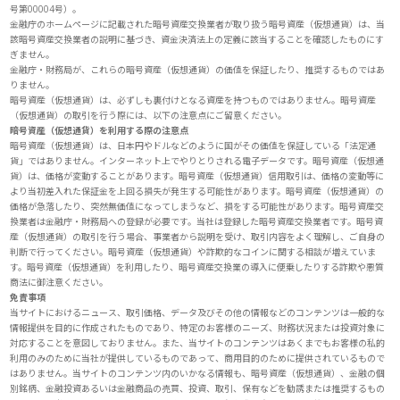
号第00004号）。
金融庁のホームページに記載された暗号資産交換業者が取り扱う暗号資産（仮想通貨）は、当
該暗号資産交換業者の説明に基づき、資金決済法上の定義に該当することを確認したものにす
ぎません。
金融庁・財務局が、これらの暗号資産（仮想通貨）の価値を保証したり、推奨するものではあ
りません。
暗号資産（仮想通貨）は、必ずしも裏付けとなる資産を持つものではありません。暗号資産
（仮想通貨）の取引を行う際には、以下の注意点にご留意ください。
暗号資産（仮想通貨）を利用する際の注意点
暗号資産（仮想通貨）は、日本円やドルなどのように国がその価値を保証している「法定通
貨」ではありません。インターネット上でやりとりされる電子データです。暗号資産（仮想通
貨）は、価格が変動することがあります。暗号資産（仮想通貨）信用取引は、価格の変動等に
より当初差入れた保証金を上回る損失が発生する可能性があります。暗号資産（仮想通貨）の
価格が急落したり、突然無価値になってしまうなど、損をする可能性があります。暗号資産交
換業者は金融庁・財務局への登録が必要です。当社は登録した暗号資産交換業者です。暗号資
産（仮想通貨）の取引を行う場合、事業者から説明を受け、取引内容をよく理解し、ご自身の
判断で行ってください。暗号資産（仮想通貨）や詐欺的なコインに関する相談が増えていま
す。暗号資産（仮想通貨）を利用したり、暗号資産交換業の導入に便乗したりする詐欺や悪質
商法に御注意ください。
免責事項
当サイトにおけるニュース、取引価格、データ及びその他の情報などのコンテンツは一般的な
情報提供を目的に作成されたものであり、特定のお客様のニーズ、財務状況または投資対象に
対応することを意図しておりません。また、当サイトのコンテンツはあくまでもお客様の私的
利用のみのために当社が提供しているものであって、商用目的のために提供されているもので
はありません。当サイトのコンテンツ内のいかなる情報も、暗号資産（仮想通貨）、金融の個
別銘柄、金融投資あるいは金融商品の売買、投資、取引、保有などを勧誘または推奨するもの