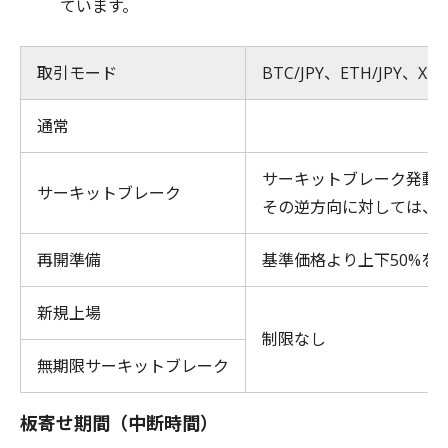
ています。
取引モード
BTC/JPY、ETH/JPY、XRP/
通常
サーキットブレーク発動方
サーキットブレーク
その逆方向に対しては、
再開準備
基準価格より上下50%を
新規上場
制限なし
無期限サーキットブレーク
板寄せ期間（中断時間）