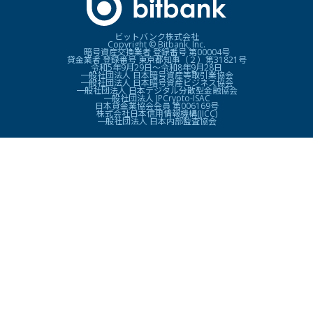
ビットバンク株式会社
Copyright © Bitbank, Inc.
暗号資産交換業者 登録番号 第00004号
貸金業者 登録番号 東京都知事（２）第31821号
令和5年9月29日〜令和8年9月28日
一般社団法人 日本暗号資産等取引業協会
一般社団法人 日本暗号資産ビジネス協会
一般社団法人 日本デジタル分散型金融協会
一般社団法人 JPCrypto-ISAC
日本貸金業協会会員 第006169号
株式会社日本信用情報機構(JICC)
一般社団法人 日本内部監査協会