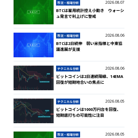
2026.08.07
市況・相場分析
BTCは雇用統計控え小動き ウォーシ
ュ発言で利上げに警戒
2026.08.06
市況・相場分析
BTCは2日続伸 弱い米指標と中東協
議進展が支援
2026.08.06
テクニカル分析
ビットコインは2日連続陽線、14EMA
回復が短期地合いの焦点に
2026.08.05
テクニカル分析
ビットコインは1000万円台を回復、
短期底打ちの可能性に注目
2026.08.05
市況・相場分析