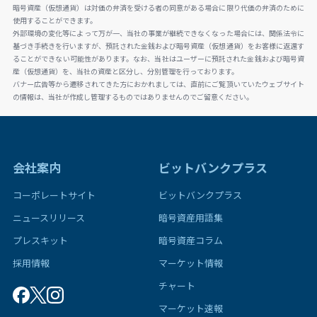
暗号資産（仮想通貨）は対価の弁済を受ける者の同意がある場合に限り代価の弁済のために
使用することができます。
外部環境の変化等によって万が一、当社の事業が継続できなくなった場合には、関係法令に
基づき手続きを行いますが、預託された金銭および暗号資産（仮想通貨）をお客様に返還す
ることができない可能性があります。なお、当社はユーザーに預託された金銭および暗号資
産（仮想通貨）を、当社の資産と区分し、分別管理を行っております。
バナー広告等から遷移されてきた方におかれましては、直前にご覧頂いていたウェブサイト
の情報は、当社が作成し管理するものではありませんのでご留意ください。
会社案内
ビットバンクプラス
コーポレートサイト
ビットバンクプラス
ニュースリリース
暗号資産用語集
プレスキット
暗号資産コラム
採用情報
マーケット情報
チャート
マーケット速報