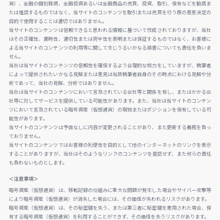
貨）、金融の個別銘柄、金融投資あるいは金融商品の売買、投資、取引、保有などを勧誘ま
たは推奨するものではなく、当サイトのコンテンツを取引または売買を行う際の意思決定の
目的で使用することは適切ではありません。
当サイトのコンテンツは信頼できると思われる情報に基づいて作成されておりますが、当社
はその正確性、適時性、適切性または完全性を表明または保証するものではなく、お客様に
よる当サイトのコンテンツの利用等に関して生じうるいかなる損害についても責任を負いま
せん。
当社は当サイトのコンテンツの信頼性を確保するよう合理的な努力をしていますが、執筆者
によって提供されたいかなる見解または意見は当該執筆者自身のその時点における見解や分
析であって、当社の見解、分析ではありません。
当社は当サイトのコンテンツにおいて言及されている会社等と関係を有し、またはかかる会
社等に対してサービスを提供している可能性があります。また、当社は当サイトのコンテン
ツにおいて言及されている暗号資産（仮想通貨）の現物またはポジションを保有している可
能性があります。
当サイトのコンテンツは予告なしに内容が変更されることがあり、また更新する義務を負っ
ておりません。
当サイトのコンテンツではお客様の利便性を目的として他のインターネットのリンクを表示
することがありますが、当社はそのようなリンクのコンテンツを是認せず、また何らの責任
も負わないものとします。
＜注意事項＞
暗号資産（仮想通貨）は、移転記録の仕組みに重大な問題が発生した場合やサイバー攻撃等
により暗号資産（仮想通貨）が消失した場合には、その価値が失われるリスクがあります。
暗号資産（仮想通貨）は、その秘密鍵を失う、または第三者に秘密鍵を悪用された場合、保
有する暗号資産（仮想通貨）を利用することができず、その価値を失うリスクがあります。