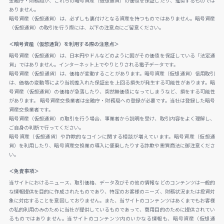
金融庁・財務局が、これらの暗号資産（仮想通貨）の価値を保証したり、推奨するものでは
ありません。
暗号資産（仮想通貨）は、必ずしも裏付けとなる資産を持つものではありません。暗号資産
（仮想通貨）の取引を行う際には、以下の注意点にご留意ください。
＜暗号資産（仮想通貨）を利用する際の注意点＞
暗号資産（仮想通貨）は、日本円やドルなどのように国がその価値を保証している「法定通
貨」ではありません。インターネット上でやりとりされる電子データです。
暗号資産（仮想通貨）は、価格が変動することがあります。暗号資産（仮想通貨）信用取引
は、価格の変動等により当初差入れた保証金を上回る損失が発生する可能性があります。暗
号資産（仮想通貨）の価格が急落したり、突然無価値になってしまうなど、損をする可能性
があります。 暗号資産交換業者は金融庁・財務局への登録が必要です。当社は登録した暗号
資産交換業者です。
暗号資産（仮想通貨）の取引を行う場合、事業者から説明を受け、取引内容をよく理解し、
ご自身の判断で行ってください。
暗号資産（仮想通貨）や詐欺的なコインに関する相談が増えています。暗号資産（仮想通
貨）を利用したり、暗号資産交換業の導入に便乗したりする詐欺や悪質商法に御注意くださ
い。
＜免責事項＞
当サイトにおけるニュース、取引価格、データ及びその他の情報などのコンテンツは一般的
な情報提供を目的に作成されたものであり、特定のお客様のニーズ、財務状況または投資対
象に対応することを意図しておりません。また、当サイトのコンテンツはあくまでもお客様
の私的利用のみのために当社が提供しているものであって、商用目的のために提供されてい
るものではありません。当サイトのコンテンツ内のいかなる情報も、暗号資産（仮想通