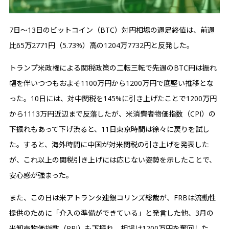
7日〜13日のビットコイン（BTC）対円相場の週足終値は、前週
比65万2771円（5.73%）高の1204万7732円と反発した。
トランプ米政権による関税政策の二転三転で先週のBTC円は振れ
幅を伴いつつもおよそ1100万円から1200万円で底堅い推移とな
った。10日には、対中関税を145%に引き上げたことで1200万円
から1113万円近辺まで反落したが、米消費者物価指数（CPI）の
下振れもあって下げ渋ると、11日東京時間は徐々に戻りを試し
た。すると、海外時間に中国が対米関税の引き上げを発表した
が、これ以上の関税引き上げには応じない姿勢を示したことで、
安心感が強まった。
また、この日は米アトランタ連銀コリンズ総裁が、FRBは流動性
提供のために「介入の準備ができている」と発言した他、3月の
米卸売物価指数（PPI）も下振れ、相場は1200万円を奪回した。