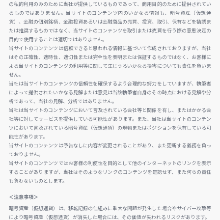
の私的利用のみのために当社が提供しているものであって、商用目的のために提供されてい
るものではありません。当サイトのコンテンツ内のいかなる情報も、暗号資産（仮想通
貨）、金融の個別銘柄、金融投資あるいは金融商品の売買、投資、取引、保有などを勧誘ま
たは推奨するものではなく、当サイトのコンテンツを取引または売買を行う際の意思決定の
目的で使用することは適切ではありません。
当サイトのコンテンツは信頼できると思われる情報に基づいて作成されておりますが、当社
はその正確性、適時性、適切性または完全性を表明または保証するものではなく、お客様に
よる当サイトのコンテンツの利用等に関して生じうるいかなる損害についても責任を負いま
せん。
当社は当サイトのコンテンツの信頼性を確保するよう合理的な努力をしていますが、執筆者
によって提供されたいかなる見解または意見は当該執筆者自身のその時点における見解や分
析であって、当社の見解、分析ではありません。
当社は当サイトのコンテンツにおいて言及されている会社等と関係を有し、またはかかる会
社等に対してサービスを提供している可能性があります。また、当社は当サイトのコンテン
ツにおいて言及されている暗号資産（仮想通貨）の現物またはポジションを保有している可
能性があります。
当サイトのコンテンツは予告なしに内容が変更されることがあり、また更新する義務を負っ
ておりません。
当サイトのコンテンツではお客様の利便性を目的として他のインターネットのリンクを表示
することがありますが、当社はそのようなリンクのコンテンツを是認せず、また何らの責任
も負わないものとします。
＜注意事項＞
暗号資産（仮想通貨）は、移転記録の仕組みに重大な問題が発生した場合やサイバー攻撃等
により暗号資産（仮想通貨）が消失した場合には、その価値が失われるリスクがあります。