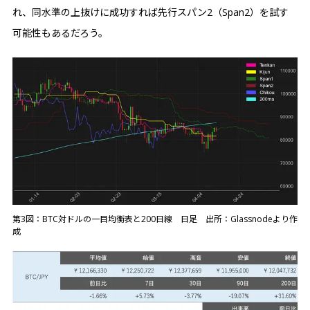
れ、同水準の上抜けに成功すれば先行スパン2（Span2）を試す
可能性もあるだろう。
第3図：BTC対ドルの一目均衡表と200日線 日足 出所：Glassnodeより作
成