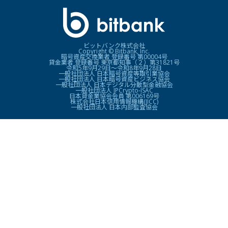
ビットバンク株式会社
Copyright © Bitbank, Inc.
暗号資産交換業者 登録番号 第00004号
貸金業者 登録番号 東京都知事（２）第31821号
令和5年9月29日〜令和8年9月28日
一般社団法人 日本暗号資産等取引業協会
一般社団法人 日本暗号資産ビジネス協会
一般社団法人 日本デジタル分散型金融協会
一般社団法人 JPCrypto-ISAC
日本貸金業協会会員 第006169号
株式会社日本信用情報機構(JICC)
一般社団法人 日本内部監査協会