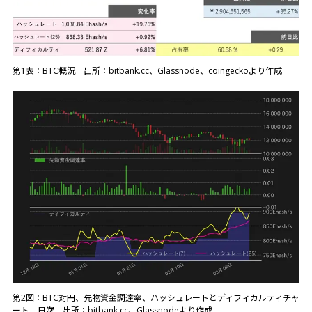
第1表：BTC概況 出所：bitbank.cc、Glassnode、coingeckoより作成
第2図：BTC対円、先物資金調達率、ハッシュレートとディフィカルティチャ
ート 日次 出所：bitbank.cc、Glassnodeより作成