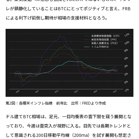
レが鎮静化していることはBTCにとってポジティブと言え、FRB
による利下げ前倒し期待が相場の支援材料となろう。
第2図：各種米インフレ指標 前年比 出所：FREDより作成
ドル建てBTC相場は、足元、一目均衡表の雲下限を窺う展開とな
っており、今週は雲突入が視野に入る。目先では長期トレンドと
して意識される200日移動平均線（200ma）を試す展開も想定さ