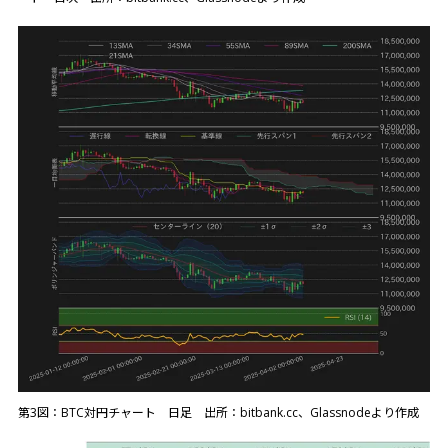
第3図：BTC対円チャート 日足 出所：bitbank.cc、Glassnodeより作成