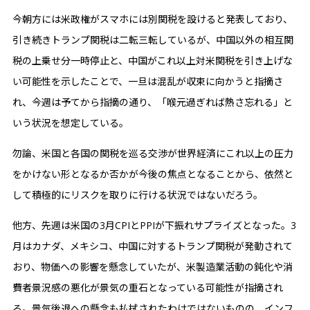
今朝方には米政権がスマホには別関税を設けると発表しており、
引き続きトランプ関税は二転三転しているが、中国以外の相互関
税の上乗せ分一時停止と、中国がこれ以上対米関税を引き上げな
い可能性を示したことで、一旦は混乱が収束に向かうと指摘さ
れ、今週は予てから指摘の通り、「喉元過ぎれば熱さ忘れる」と
いう状況を想定している。
勿論、米国と各国の関税を巡る交渉が世界経済にこれ以上の圧力
をかけない形となるか否かが今後の焦点となることから、依然と
して積極的にリスクを取りに行ける状況ではないだろう。
他方、先週は米国の3月CPIとPPIが下振れサプライズとなった。3
月はカナダ、メキシコ、中国に対するトランプ関税が発動されて
おり、物価への影響を懸念していたが、米製造業活動の鈍化や消
費者景況感の悪化が景気の重石となっている可能性が指摘され
る。景気後退への懸念も払拭されたわけではないものの、インフ