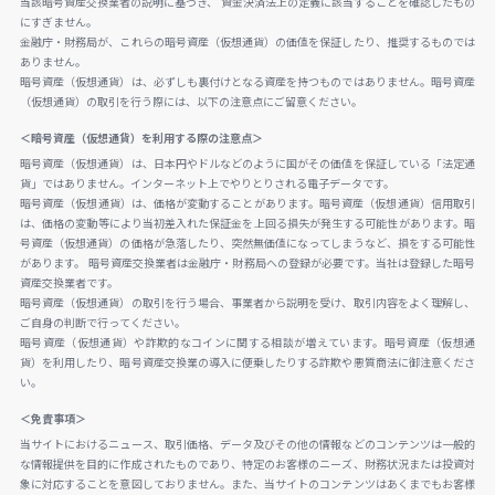
当該暗号資産交換業者の説明に基づき、 資金決済法上の定義に該当することを確認したもの
にすぎません。
金融庁・財務局が、これらの暗号資産（仮想通貨）の価値を保証したり、推奨するものでは
ありません。
暗号資産（仮想通貨）は、必ずしも裏付けとなる資産を持つものではありません。暗号資産
（仮想通貨）の取引を行う際には、以下の注意点にご留意ください。
＜暗号資産（仮想通貨）を利用する際の注意点＞
暗号資産（仮想通貨）は、日本円やドルなどのように国がその価値を保証している「法定通
貨」ではありません。インターネット上でやりとりされる電子データです。
暗号資産（仮想通貨）は、価格が変動することがあります。暗号資産（仮想通貨）信用取引
は、価格の変動等により当初差入れた保証金を上回る損失が発生する可能性があります。暗
号資産（仮想通貨）の価格が急落したり、突然無価値になってしまうなど、損をする可能性
があります。 暗号資産交換業者は金融庁・財務局への登録が必要です。当社は登録した暗号
資産交換業者です。
暗号資産（仮想通貨）の取引を行う場合、事業者から説明を受け、取引内容をよく理解し、
ご自身の判断で行ってください。
暗号資産（仮想通貨）や詐欺的なコインに関する相談が増えています。暗号資産（仮想通
貨）を利用したり、暗号資産交換業の導入に便乗したりする詐欺や悪質商法に御注意くださ
い。
＜免責事項＞
当サイトにおけるニュース、取引価格、データ及びその他の情報などのコンテンツは一般的
な情報提供を目的に作成されたものであり、特定のお客様のニーズ、財務状況または投資対
象に対応することを意図しておりません。また、当サイトのコンテンツはあくまでもお客様