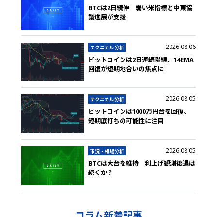
BTCは2日続伸 弱い米指標と中東協
議進展が支援
2026.08.06
テクニカル分析
ビットコインは2日連続陽線、14EMA
回復が短期地合いの焦点に
2026.08.05
テクニカル分析
ビットコインは1000万円台を回復、
短期底打ちの可能性に注目
2026.08.05
市況・相場分析
BTCは大台を維持 利上げ観測後退は
続くか？
コラム新着記事