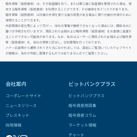
暗号資産（仮想通貨）は、その秘密鍵を失う、または第三者に秘密鍵を悪用された場合、保
有する暗号資産（仮想通貨）を利用することができず、その価値を失うリスクがあります。
暗号資産（仮想通貨）は対価の弁済を受ける者の同意がある場合に限り代価の弁済のために
使用することができます。
外部環境の変化等によって万が一、当社の事業が継続できなくなった場合には、関係法令に
基づき手続きを行いますが、預託された金銭および暗号資産（仮想通貨）をお客様に返還す
ることができない可能性があります。なお、当社はユーザーに預託された金銭および暗号資
産（仮想通貨）を、当社の資産と区分し、分別管理を行っております。
バナー広告等から遷移されてきた方におかれましては、直前にご覧頂いていたウェブサイト
の情報は、当社が作成し管理するものではありませんのでご留意ください。
会社案内
ビットバンクプラス
コーポレートサイト
ビットバンクプラス
ニュースリリース
暗号資産用語集
プレスキット
暗号資産コラム
採用情報
マーケット情報
チャート