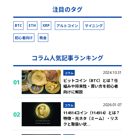
注目のタグ
BTC
ETH
XRP
アルトコイン
マイニング
初心者向け
税金
コラム人気記事ランキング
2024.10.31
コラム
ビットコイン（BTC）とは？仕
01
組みや将来性・買い方を初心者
向けに解説
2026.01.07
コラム
114514コイン（114514）とは？
02
特徴・元ネタ（ミーム）・リス
クと取扱い状
...