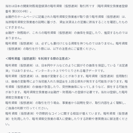
当社は日本の関東財務局登録済の暗号資産（仮想通貨）取引所です（暗号資産交換業者登録
番号 第00004号）。
金融庁のホームページに記載された暗号資産交換業者が取り扱う暗号資産（仮想通貨）は、
当該暗号資産交換業者の説明に基づき、 資金決済法上の定義に該当することを確認したもの
にすぎません。
金融庁・財務局が、これらの暗号資産（仮想通貨）の価値を保証したり、推奨するものでは
ありません。
暗号資産（仮想通貨）は、必ずしも裏付けとなる資産を持つものではありません。暗号資産
（仮想通貨）の取引を行う際には、以下の注意点にご留意ください。
＜暗号資産（仮想通貨）を利用する際の注意点＞
暗号資産（仮想通貨）は、日本円やドルなどのように国がその価値を保証している「法定通
貨」ではありません。インターネット上でやりとりされる電子データです。
暗号資産（仮想通貨）は、価格が変動することがあります。暗号資産（仮想通貨）信用取引
は、価格の変動等により当初差入れた保証金を上回る損失が発生する可能性があります。暗
号資産（仮想通貨）の価格が急落したり、突然無価値になってしまうなど、損をする可能性
があります。 暗号資産交換業者は金融庁・財務局への登録が必要です。当社は登録した暗号
資産交換業者です。
暗号資産（仮想通貨）の取引を行う場合、事業者から説明を受け、取引内容をよく理解し、
ご自身の判断で行ってください。
暗号資産（仮想通貨）や詐欺的なコインに関する相談が増えています。暗号資産（仮想通
貨）を利用したり、暗号資産交換業の導入に便乗したりする詐欺や悪質商法に御注意くださ
い。