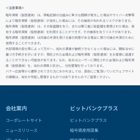
＜注意事項＞
暗号資産（仮想通貨）は、移転記録の仕組みに重大な問題が発生した場合やサイバー攻撃等
により暗号資産（仮想通貨）が消失した場合には、その価値が失われるリスクがあります。
暗号資産（仮想通貨）は、その秘密鍵を失う、または第三者に秘密鍵を悪用された場合、保
有する暗号資産（仮想通貨）を利用することができず、その価値を失うリスクがあります。
暗号資産（仮想通貨）は対価の弁済を受ける者の同意がある場合に限り代価の弁済のために
使用することができます。
外部環境の変化等によって万が一、当社の事業が継続できなくなった場合には、関係法令に
基づき手続きを行いますが、預託された金銭および暗号資産（仮想通貨）をお客様に返還す
ることができない可能性があります。なお、当社はユーザーに預託された金銭および暗号資
産（仮想通貨）を、当社の資産と区分し、分別管理を行っております。
バナー広告等から遷移されてきた方におかれましては、直前にご覧頂いていたウェブサイト
の情報は、当社が作成し管理するものではありませんのでご留意ください。
会社案内
ビットバンクプラス
コーポレートサイト
ビットバンクプラス
ニュースリリース
暗号資産用語集