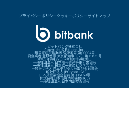
プライバシーポリシー
クッキーポリシー
サイトマップ
ビットバンク株式会社
Copyright © Bitbank, Inc.
暗号資産交換業者 登録番号 第00004号
貸金業者 登録番号 東京都知事（２）第31821号
令和5年9月29日〜令和8年9月28日
一般社団法人 日本暗号資産等取引業協会
一般社団法人 日本暗号資産ビジネス協会
一般社団法人 日本デジタル分散型金融協会
一般社団法人 JPCrypto-ISAC
日本貸金業協会会員 第006169号
株式会社日本信用情報機構(JICC)
一般社団法人 日本内部監査協会