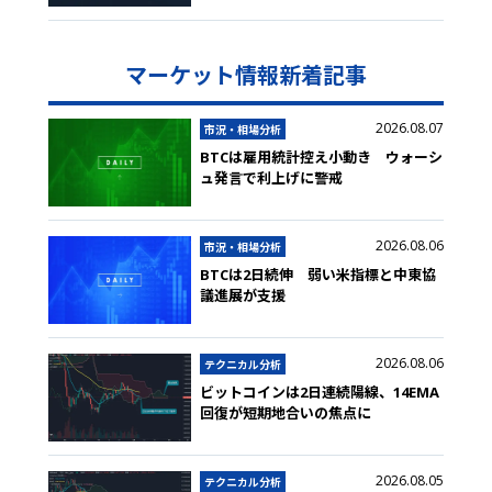
マーケット情報新着記事
2026.08.07
市況・相場分析
BTCは雇用統計控え小動き ウォーシ
ュ発言で利上げに警戒
2026.08.06
市況・相場分析
BTCは2日続伸 弱い米指標と中東協
議進展が支援
2026.08.06
テクニカル分析
ビットコインは2日連続陽線、14EMA
回復が短期地合いの焦点に
2026.08.05
テクニカル分析