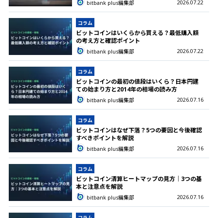
2026.07.22
bitbank plus編集部
コラム
ビットコインはいくらから買える？最低購入額
の考え方と確認ポイント
2026.07.22
bitbank plus編集部
コラム
ビットコインの最初の値段はいくら？日本円建
ての始まり方と2014年の相場の読み方
2026.07.16
bitbank plus編集部
コラム
ビットコインはなぜ下落？5つの要因と今後確認
すべきポイントを解説
2026.07.16
bitbank plus編集部
コラム
ビットコイン清算ヒートマップの見方｜3つの基
本と注意点を解説
2026.07.16
bitbank plus編集部
コラム