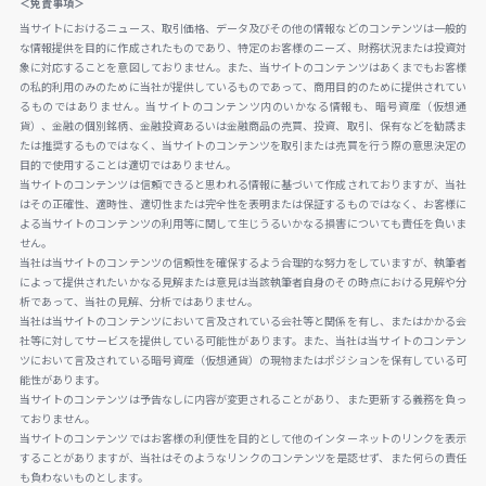
＜免責事項＞
当サイトにおけるニュース、取引価格、データ及びその他の情報などのコンテンツは一般的
な情報提供を目的に作成されたものであり、特定のお客様のニーズ、財務状況または投資対
象に対応することを意図しておりません。また、当サイトのコンテンツはあくまでもお客様
の私的利用のみのために当社が提供しているものであって、商用目的のために提供されてい
るものではありません。当サイトのコンテンツ内のいかなる情報も、暗号資産（仮想通
貨）、金融の個別銘柄、金融投資あるいは金融商品の売買、投資、取引、保有などを勧誘ま
たは推奨するものではなく、当サイトのコンテンツを取引または売買を行う際の意思決定の
目的で使用することは適切ではありません。
当サイトのコンテンツは信頼できると思われる情報に基づいて作成されておりますが、当社
はその正確性、適時性、適切性または完全性を表明または保証するものではなく、お客様に
よる当サイトのコンテンツの利用等に関して生じうるいかなる損害についても責任を負いま
せん。
当社は当サイトのコンテンツの信頼性を確保するよう合理的な努力をしていますが、執筆者
によって提供されたいかなる見解または意見は当該執筆者自身のその時点における見解や分
析であって、当社の見解、分析ではありません。
当社は当サイトのコンテンツにおいて言及されている会社等と関係を有し、またはかかる会
社等に対してサービスを提供している可能性があります。また、当社は当サイトのコンテン
ツにおいて言及されている暗号資産（仮想通貨）の現物またはポジションを保有している可
能性があります。
当サイトのコンテンツは予告なしに内容が変更されることがあり、また更新する義務を負っ
ておりません。
当サイトのコンテンツではお客様の利便性を目的として他のインターネットのリンクを表示
することがありますが、当社はそのようなリンクのコンテンツを是認せず、また何らの責任
も負わないものとします。