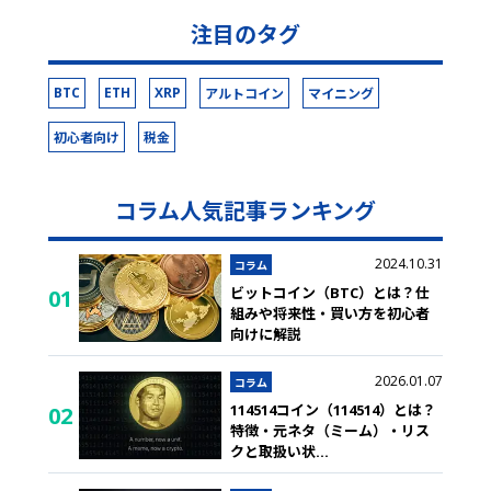
注目のタグ
BTC
ETH
XRP
アルトコイン
マイニング
初心者向け
税金
コラム人気記事ランキング
2024.10.31
コラム
ビットコイン（BTC）とは？仕
01
組みや将来性・買い方を初心者
向けに解説
2026.01.07
コラム
114514コイン（114514）とは？
02
特徴・元ネタ（ミーム）・リス
クと取扱い状
...