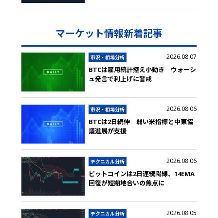
マーケット情報新着記事
2026.08.07
市況・相場分析
BTCは雇用統計控え小動き ウォーシ
ュ発言で利上げに警戒
2026.08.06
市況・相場分析
BTCは2日続伸 弱い米指標と中東協
議進展が支援
2026.08.06
テクニカル分析
ビットコインは2日連続陽線、14EMA
回復が短期地合いの焦点に
2026.08.05
テクニカル分析