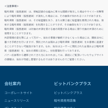
＜注意事項＞
暗号資産（仮想通貨）は、移転記録の仕組みに重大な問題が発生した場合やサイバー攻撃等
により暗号資産（仮想通貨）が消失した場合には、その価値が失われるリスクがあります。
暗号資産（仮想通貨）は、その秘密鍵を失う、または第三者に秘密鍵を悪用された場合、保
有する暗号資産（仮想通貨）を利用することができず、その価値を失うリスクがあります。
暗号資産（仮想通貨）は対価の弁済を受ける者の同意がある場合に限り代価の弁済のために
使用することができます。
外部環境の変化等によって万が一、当社の事業が継続できなくなった場合には、関係法令に
基づき手続きを行いますが、預託された金銭および暗号資産（仮想通貨）をお客様に返還す
ることができない可能性があります。なお、当社はユーザーに預託された金銭および暗号資
産（仮想通貨）を、当社の資産と区分し、分別管理を行っております。
バナー広告等から遷移されてきた方におかれましては、直前にご覧頂いていたウェブサイト
の情報は、当社が作成し管理するものではありませんのでご留意ください。
会社案内
ビットバンクプラス
コーポレートサイト
ビットバンクプラス
ニュースリリース
暗号資産用語集