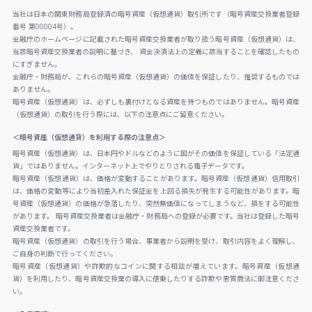
当社は日本の関東財務局登録済の暗号資産（仮想通貨）取引所です（暗号資産交換業者登録
番号 第00004号）。
金融庁のホームページに記載された暗号資産交換業者が取り扱う暗号資産（仮想通貨）は、
当該暗号資産交換業者の説明に基づき、 資金決済法上の定義に該当することを確認したもの
にすぎません。
金融庁・財務局が、これらの暗号資産（仮想通貨）の価値を保証したり、推奨するものでは
ありません。
暗号資産（仮想通貨）は、必ずしも裏付けとなる資産を持つものではありません。暗号資産
（仮想通貨）の取引を行う際には、以下の注意点にご留意ください。
＜暗号資産（仮想通貨）を利用する際の注意点＞
暗号資産（仮想通貨）は、日本円やドルなどのように国がその価値を保証している「法定通
貨」ではありません。インターネット上でやりとりされる電子データです。
暗号資産（仮想通貨）は、価格が変動することがあります。暗号資産（仮想通貨）信用取引
は、価格の変動等により当初差入れた保証金を上回る損失が発生する可能性があります。暗
号資産（仮想通貨）の価格が急落したり、突然無価値になってしまうなど、損をする可能性
があります。 暗号資産交換業者は金融庁・財務局への登録が必要です。当社は登録した暗号
資産交換業者です。
暗号資産（仮想通貨）の取引を行う場合、事業者から説明を受け、取引内容をよく理解し、
ご自身の判断で行ってください。
暗号資産（仮想通貨）や詐欺的なコインに関する相談が増えています。暗号資産（仮想通
貨）を利用したり、暗号資産交換業の導入に便乗したりする詐欺や悪質商法に御注意くださ
い。