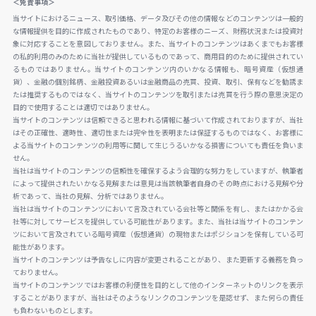
＜免責事項＞
当サイトにおけるニュース、取引価格、データ及びその他の情報などのコンテンツは一般的
な情報提供を目的に作成されたものであり、特定のお客様のニーズ、財務状況または投資対
象に対応することを意図しておりません。また、当サイトのコンテンツはあくまでもお客様
の私的利用のみのために当社が提供しているものであって、商用目的のために提供されてい
るものではありません。当サイトのコンテンツ内のいかなる情報も、暗号資産（仮想通
貨）、金融の個別銘柄、金融投資あるいは金融商品の売買、投資、取引、保有などを勧誘ま
たは推奨するものではなく、当サイトのコンテンツを取引または売買を行う際の意思決定の
目的で使用することは適切ではありません。
当サイトのコンテンツは信頼できると思われる情報に基づいて作成されておりますが、当社
はその正確性、適時性、適切性または完全性を表明または保証するものではなく、お客様に
よる当サイトのコンテンツの利用等に関して生じうるいかなる損害についても責任を負いま
せん。
当社は当サイトのコンテンツの信頼性を確保するよう合理的な努力をしていますが、執筆者
によって提供されたいかなる見解または意見は当該執筆者自身のその時点における見解や分
析であって、当社の見解、分析ではありません。
当社は当サイトのコンテンツにおいて言及されている会社等と関係を有し、またはかかる会
社等に対してサービスを提供している可能性があります。また、当社は当サイトのコンテン
ツにおいて言及されている暗号資産（仮想通貨）の現物またはポジションを保有している可
能性があります。
当サイトのコンテンツは予告なしに内容が変更されることがあり、また更新する義務を負っ
ておりません。
当サイトのコンテンツではお客様の利便性を目的として他のインターネットのリンクを表示
することがありますが、当社はそのようなリンクのコンテンツを是認せず、また何らの責任
も負わないものとします。