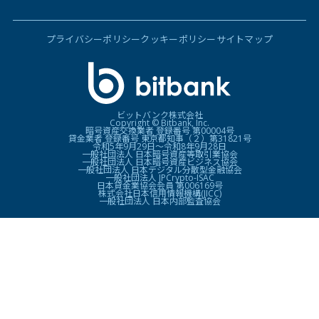
プライバシーポリシー
クッキーポリシー
サイトマップ
ビットバンク株式会社
Copyright © Bitbank, Inc.
暗号資産交換業者 登録番号 第00004号
貸金業者 登録番号 東京都知事（２）第31821号
令和5年9月29日〜令和8年9月28日
一般社団法人 日本暗号資産等取引業協会
一般社団法人 日本暗号資産ビジネス協会
一般社団法人 日本デジタル分散型金融協会
一般社団法人 JPCrypto-ISAC
日本貸金業協会会員 第006169号
株式会社日本信用情報機構(JICC)
一般社団法人 日本内部監査協会