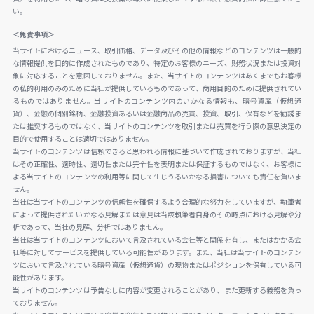
い。
＜免責事項＞
当サイトにおけるニュース、取引価格、データ及びその他の情報などのコンテンツは一般的
な情報提供を目的に作成されたものであり、特定のお客様のニーズ、財務状況または投資対
象に対応することを意図しておりません。また、当サイトのコンテンツはあくまでもお客様
の私的利用のみのために当社が提供しているものであって、商用目的のために提供されてい
るものではありません。当サイトのコンテンツ内のいかなる情報も、暗号資産（仮想通
貨）、金融の個別銘柄、金融投資あるいは金融商品の売買、投資、取引、保有などを勧誘ま
たは推奨するものではなく、当サイトのコンテンツを取引または売買を行う際の意思決定の
目的で使用することは適切ではありません。
当サイトのコンテンツは信頼できると思われる情報に基づいて作成されておりますが、当社
はその正確性、適時性、適切性または完全性を表明または保証するものではなく、お客様に
よる当サイトのコンテンツの利用等に関して生じうるいかなる損害についても責任を負いま
せん。
当社は当サイトのコンテンツの信頼性を確保するよう合理的な努力をしていますが、執筆者
によって提供されたいかなる見解または意見は当該執筆者自身のその時点における見解や分
析であって、当社の見解、分析ではありません。
当社は当サイトのコンテンツにおいて言及されている会社等と関係を有し、またはかかる会
社等に対してサービスを提供している可能性があります。また、当社は当サイトのコンテン
ツにおいて言及されている暗号資産（仮想通貨）の現物またはポジションを保有している可
能性があります。
当サイトのコンテンツは予告なしに内容が変更されることがあり、また更新する義務を負っ
ておりません。