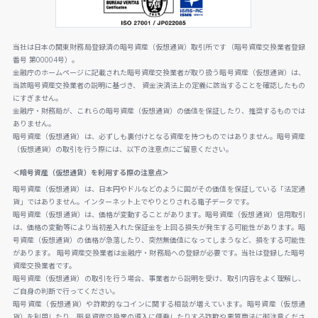
当社は日本の関東財務局登録済の暗号資産（仮想通貨）取引所です（暗号資産交換業者登録
番号 第00004号）。
金融庁のホームページに記載された暗号資産交換業者が取り扱う暗号資産（仮想通貨）は、
当該暗号資産交換業者の説明に基づき、 資金決済法上の定義に該当することを確認したもの
にすぎません。
金融庁・財務局が、これらの暗号資産（仮想通貨）の価値を保証したり、推奨するものでは
ありません。
暗号資産（仮想通貨）は、必ずしも裏付けとなる資産を持つものではありません。暗号資産
（仮想通貨）の取引を行う際には、以下の注意点にご留意ください。
＜暗号資産（仮想通貨）を利用する際の注意点＞
暗号資産（仮想通貨）は、日本円やドルなどのように国がその価値を保証している「法定通
貨」ではありません。インターネット上でやりとりされる電子データです。
暗号資産（仮想通貨）は、価格が変動することがあります。暗号資産（仮想通貨）信用取引
は、価格の変動等により当初差入れた保証金を上回る損失が発生する可能性があります。暗
号資産（仮想通貨）の価格が急落したり、突然無価値になってしまうなど、損をする可能性
があります。 暗号資産交換業者は金融庁・財務局への登録が必要です。当社は登録した暗号
資産交換業者です。
暗号資産（仮想通貨）の取引を行う場合、事業者から説明を受け、取引内容をよく理解し、
ご自身の判断で行ってください。
暗号資産（仮想通貨）や詐欺的なコインに関する相談が増えています。暗号資産（仮想通
貨）を利用したり、暗号資産交換業の導入に便乗したりする詐欺や悪質商法に御注意くださ