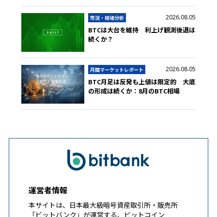
2026.08.05
市況・相場分析
BTCは大台を維持 利上げ観測後退は
続くか？
2026.08.05
月間マーケットレポート
BTC月足は反発も上値は限定的 大底
の形成は続くか：8月のBTC相場
運営者情報
本サイトは、日本最大級暗号資産取引所・販売所
「ビットバンク」が運営する、ビットコイン