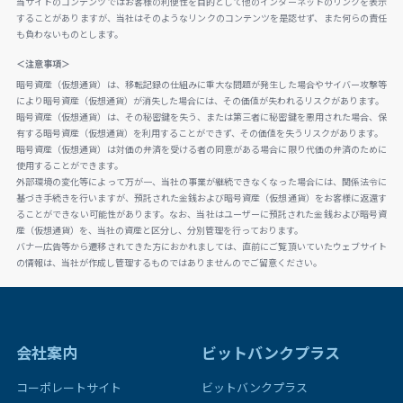
当サイトのコンテンツではお客様の利便性を目的として他のインターネットのリンクを表示
することがありますが、当社はそのようなリンクのコンテンツを是認せず、また何らの責任
も負わないものとします。
＜注意事項＞
暗号資産（仮想通貨）は、移転記録の仕組みに重大な問題が発生した場合やサイバー攻撃等
により暗号資産（仮想通貨）が消失した場合には、その価値が失われるリスクがあります。
暗号資産（仮想通貨）は、その秘密鍵を失う、または第三者に秘密鍵を悪用された場合、保
有する暗号資産（仮想通貨）を利用することができず、その価値を失うリスクがあります。
暗号資産（仮想通貨）は対価の弁済を受ける者の同意がある場合に限り代価の弁済のために
使用することができます。
外部環境の変化等によって万が一、当社の事業が継続できなくなった場合には、関係法令に
基づき手続きを行いますが、預託された金銭および暗号資産（仮想通貨）をお客様に返還す
ることができない可能性があります。なお、当社はユーザーに預託された金銭および暗号資
産（仮想通貨）を、当社の資産と区分し、分別管理を行っております。
バナー広告等から遷移されてきた方におかれましては、直前にご覧頂いていたウェブサイト
の情報は、当社が作成し管理するものではありませんのでご留意ください。
会社案内
ビットバンクプラス
コーポレートサイト
ビットバンクプラス