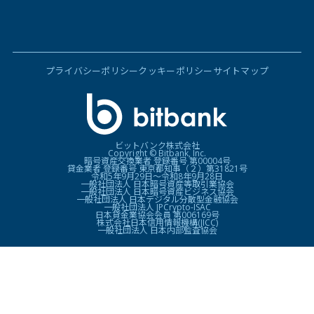
プライバシーポリシー
クッキーポリシー
サイトマップ
ビットバンク株式会社
Copyright © Bitbank, Inc.
暗号資産交換業者 登録番号 第00004号
貸金業者 登録番号 東京都知事（２）第31821号
令和5年9月29日〜令和8年9月28日
一般社団法人 日本暗号資産等取引業協会
一般社団法人 日本暗号資産ビジネス協会
一般社団法人 日本デジタル分散型金融協会
一般社団法人 JPCrypto-ISAC
日本貸金業協会会員 第006169号
株式会社日本信用情報機構(JICC)
一般社団法人 日本内部監査協会