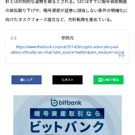
針とは対照的な姿勢を取るとされる。SECはすでに暗号資産関連
の訴訟取り下げや、暗号資産が証券に該当しない条件の明確化に
向けたタスクフォース設立など、方針転換を進めている。
参照元
https://www.theblock.co/post/351428/crypto-advocate-paul-
atkins-officially-sec-chair?utm_source=twitter&utm_medium=social
シェア
ポスト
LINEで送る