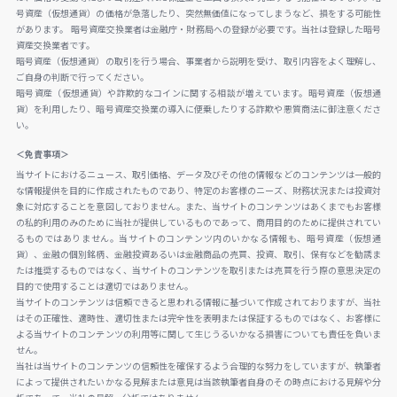
号資産（仮想通貨）の価格が急落したり、突然無価値になってしまうなど、損をする可能性
があります。 暗号資産交換業者は金融庁・財務局への登録が必要です。当社は登録した暗号
資産交換業者です。
暗号資産（仮想通貨）の取引を行う場合、事業者から説明を受け、取引内容をよく理解し、
ご自身の判断で行ってください。
暗号資産（仮想通貨）や詐欺的なコインに関する相談が増えています。暗号資産（仮想通
貨）を利用したり、暗号資産交換業の導入に便乗したりする詐欺や悪質商法に御注意くださ
い。
＜免責事項＞
当サイトにおけるニュース、取引価格、データ及びその他の情報などのコンテンツは一般的
な情報提供を目的に作成されたものであり、特定のお客様のニーズ、財務状況または投資対
象に対応することを意図しておりません。また、当サイトのコンテンツはあくまでもお客様
の私的利用のみのために当社が提供しているものであって、商用目的のために提供されてい
るものではありません。当サイトのコンテンツ内のいかなる情報も、暗号資産（仮想通
貨）、金融の個別銘柄、金融投資あるいは金融商品の売買、投資、取引、保有などを勧誘ま
たは推奨するものではなく、当サイトのコンテンツを取引または売買を行う際の意思決定の
目的で使用することは適切ではありません。
当サイトのコンテンツは信頼できると思われる情報に基づいて作成されておりますが、当社
はその正確性、適時性、適切性または完全性を表明または保証するものではなく、お客様に
よる当サイトのコンテンツの利用等に関して生じうるいかなる損害についても責任を負いま
せん。
当社は当サイトのコンテンツの信頼性を確保するよう合理的な努力をしていますが、執筆者
によって提供されたいかなる見解または意見は当該執筆者自身のその時点における見解や分