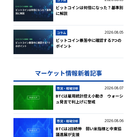
ビットコインは何倍になった？基準別
に解説
2026.08.05
コラム
ビットコイン暴落中に確認する7つの
ポイント
マーケット情報新着記事
2026.08.07
市況・相場分析
BTCは雇用統計控え小動き ウォーシ
ュ発言で利上げに警戒
2026.08.06
市況・相場分析
BTCは2日続伸 弱い米指標と中東協
議進展が支援