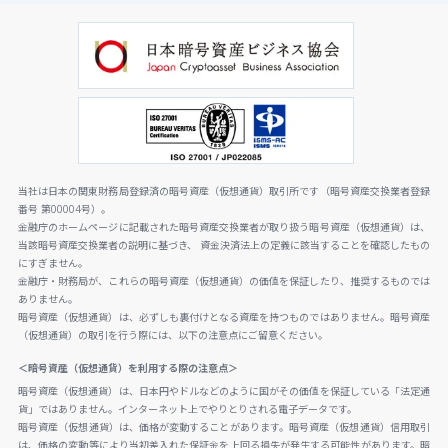
当社は日本の関東財務局登録済の暗号資産（仮想通貨）取引所です（暗号資産交換業者登録
番号 第00004号）。
金融庁のホームページに記載された暗号資産交換業者が取り扱う暗号資産（仮想通貨）は、
当該暗号資産交換業者の説明に基づき、 資金決済法上の定義に該当することを確認したもの
にすぎません。
金融庁・財務局が、これらの暗号資産（仮想通貨）の価値を保証したり、推奨するものでは
ありません。
暗号資産（仮想通貨）は、必ずしも裏付けとなる資産を持つものではありません。暗号資産
（仮想通貨）の取引を行う際には、以下の注意点にご留意ください。
＜暗号資産（仮想通貨）を利用する際の注意点＞
暗号資産（仮想通貨）は、日本円やドルなどのように国がその価値を保証している「法定通
貨」ではありません。インターネット上でやりとりされる電子データです。
暗号資産（仮想通貨）は、価格が変動することがあります。暗号資産（仮想通貨）信用取引
は、価格の変動等により当初差入れた保証金を上回る損失が発生する可能性があります。暗