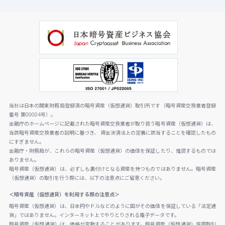
当社は日本の関東財務局登録済の暗号資産（仮想通貨）取引所です（暗号資産交換業者登録
番号 第00004号）。
金融庁のホームページに記載された暗号資産交換業者が取り扱う暗号資産（仮想通貨）は、
当該暗号資産交換業者の説明に基づき、 資金決済法上の定義に該当することを確認したもの
にすぎません。
金融庁・財務局が、これらの暗号資産（仮想通貨）の価値を保証したり、推奨するものでは
ありません。
暗号資産（仮想通貨）は、必ずしも裏付けとなる資産を持つものではありません。暗号資産
（仮想通貨）の取引を行う際には、以下の注意点にご留意ください。
＜暗号資産（仮想通貨）を利用する際の注意点＞
暗号資産（仮想通貨）は、日本円やドルなどのように国がその価値を保証している「法定通
貨」ではありません。インターネット上でやりとりされる電子データです。
暗号資産（仮想通貨）は、価格が変動することがあります。暗号資産（仮想通貨）信用取引