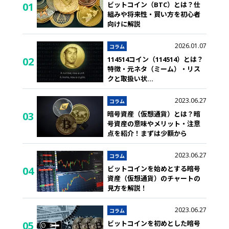
ビットコイン（BTC）とは？仕
01
組みや将来性・買い方を初心者
向けに解説
2026.01.07
コラム
114514コイン（114514）とは？
02
特徴・元ネタ（ミーム）・リス
クと取扱い状
...
2023.06.27
コラム
暗号資産（仮想通貨）とは？暗
03
号資産の意味やメリット・注意
点を紹介！まずは少額から
2023.06.27
コラム
ビットコインを始めとする暗号
04
資産（仮想通貨）のチャートの
見方を解説！
2023.06.27
コラム
ビットコインを初めとした暗号
05