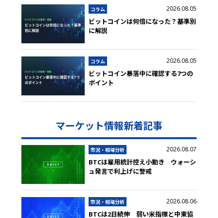
2026.08.05
コラム
ビットコインは何倍になった？基準別
に解説
2026.08.05
コラム
ビットコイン暴落中に確認する7つの
ポイント
マーケット情報新着記事
2026.08.07
市況・相場分析
BTCは雇用統計控え小動き ウォーシ
ュ発言で利上げに警戒
2026.08.06
市況・相場分析
BTCは2日続伸 弱い米指標と中東協