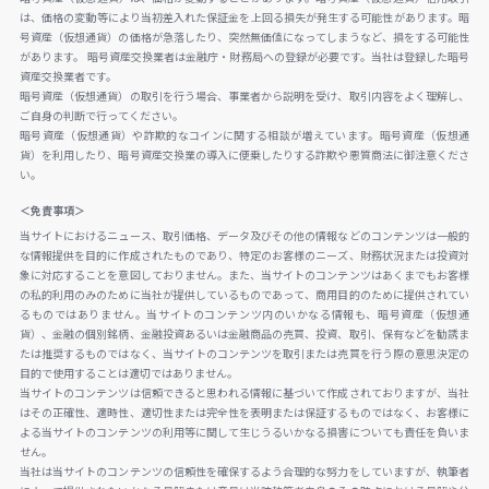
は、価格の変動等により当初差入れた保証金を上回る損失が発生する可能性があります。暗
号資産（仮想通貨）の価格が急落したり、突然無価値になってしまうなど、損をする可能性
があります。 暗号資産交換業者は金融庁・財務局への登録が必要です。当社は登録した暗号
資産交換業者です。
暗号資産（仮想通貨）の取引を行う場合、事業者から説明を受け、取引内容をよく理解し、
ご自身の判断で行ってください。
暗号資産（仮想通貨）や詐欺的なコインに関する相談が増えています。暗号資産（仮想通
貨）を利用したり、暗号資産交換業の導入に便乗したりする詐欺や悪質商法に御注意くださ
い。
＜免責事項＞
当サイトにおけるニュース、取引価格、データ及びその他の情報などのコンテンツは一般的
な情報提供を目的に作成されたものであり、特定のお客様のニーズ、財務状況または投資対
象に対応することを意図しておりません。また、当サイトのコンテンツはあくまでもお客様
の私的利用のみのために当社が提供しているものであって、商用目的のために提供されてい
るものではありません。当サイトのコンテンツ内のいかなる情報も、暗号資産（仮想通
貨）、金融の個別銘柄、金融投資あるいは金融商品の売買、投資、取引、保有などを勧誘ま
たは推奨するものではなく、当サイトのコンテンツを取引または売買を行う際の意思決定の
目的で使用することは適切ではありません。
当サイトのコンテンツは信頼できると思われる情報に基づいて作成されておりますが、当社
はその正確性、適時性、適切性または完全性を表明または保証するものではなく、お客様に
よる当サイトのコンテンツの利用等に関して生じうるいかなる損害についても責任を負いま
せん。
当社は当サイトのコンテンツの信頼性を確保するよう合理的な努力をしていますが、執筆者