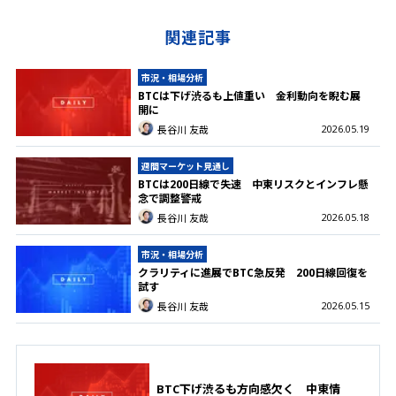
関連記事
市況・相場分析
BTCは下げ渋るも上値重い 金利動向を睨む展
開に
2026.05.19
長谷川 友哉
週間マーケット見通し
BTCは200日線で失速 中東リスクとインフレ懸
念で調整警戒
2026.05.18
長谷川 友哉
市況・相場分析
クラリティに進展でBTC急反発 200日線回復を
試す
2026.05.15
長谷川 友哉
BTC下げ渋るも方向感欠く 中東情