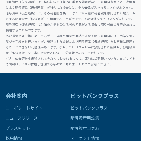
暗号資産（仮想通貨）は、移転記録の仕組みに重大な問題が発生した場合やサイバー攻撃等
により暗号資産（仮想通貨）が消失した場合には、その価値が失われるリスクがあります。
暗号資産（仮想通貨）は、その秘密鍵を失う、または第三者に秘密鍵を悪用された場合、保
有する暗号資産（仮想通貨）を利用することができず、その価値を失うリスクがあります。
暗号資産（仮想通貨）は対価の弁済を受ける者の同意がある場合に限り代価の弁済のために
使用することができます。
外部環境の変化等によって万が一、当社の事業が継続できなくなった場合には、関係法令に
基づき手続きを行いますが、預託された金銭および暗号資産（仮想通貨）をお客様に返還す
ることができない可能性があります。なお、当社はユーザーに預託された金銭および暗号資
産（仮想通貨）を、当社の資産と区分し、分別管理を行っております。
バナー広告等から遷移されてきた方におかれましては、直前にご覧頂いていたウェブサイト
の情報は、当社が作成し管理するものではありませんのでご留意ください。
会社案内
ビットバンクプラス
コーポレートサイト
ビットバンクプラス
ニュースリリース
暗号資産用語集
プレスキット
暗号資産コラム
採用情報
マーケット情報