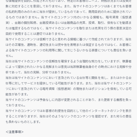
な情報提供を目的に作成されたものであり、特定のお客様のニーズ、財務状況または投資対
象に対応することを意図しておりません。また、当サイトのコンテンツはあくまでもお客様
の私的利用のみのために当社が提供しているものであって、商用目的のために提供されてい
るものではありません。当サイトのコンテンツ内のいかなる情報も、暗号資産（仮想通
貨）、金融の個別銘柄、金融投資あるいは金融商品の売買、投資、取引、保有などを勧誘ま
たは推奨するものではなく、当サイトのコンテンツを取引または売買を行う際の意思決定の
目的で使用することは適切ではありません。
当サイトのコンテンツは信頼できると思われる情報に基づいて作成されておりますが、当社
はその正確性、適時性、適切性または完全性を表明または保証するものではなく、お客様に
よる当サイトのコンテンツの利用等に関して生じうるいかなる損害についても責任を負いま
せん。
当社は当サイトのコンテンツの信頼性を確保するよう合理的な努力をしていますが、執筆者
によって提供されたいかなる見解または意見は当該執筆者自身のその時点における見解や分
析であって、当社の見解、分析ではありません。
当社は当サイトのコンテンツにおいて言及されている会社等と関係を有し、またはかかる会
社等に対してサービスを提供している可能性があります。また、当社は当サイトのコンテン
ツにおいて言及されている暗号資産（仮想通貨）の現物またはポジションを保有している可
能性があります。
当サイトのコンテンツは予告なしに内容が変更されることがあり、また更新する義務を負っ
ておりません。
当サイトのコンテンツではお客様の利便性を目的として他のインターネットのリンクを表示
することがありますが、当社はそのようなリンクのコンテンツを是認せず、また何らの責任
も負わないものとします。
＜注意事項＞