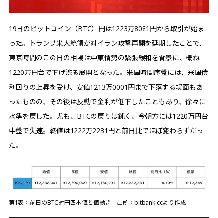
19日のビットコイン（BTC）円は1223万8081円から取引が始ま
った。トランプ米大統領が対イラン攻撃再開を延期したことで、
東京時間のこの日の相場は中東情勢の緊張緩和を背景に、概ね
1220万円台で下げ渋る展開となった。米国時間序盤には、米国債
利回りの上昇を受け、安値1213万0001円まで下落する場面もあ
ったものの、その後は反動で金利が低下したこともあり、徐々に
水準を戻した。尤も、BTCの戻りは鈍く、今朝方には1220万円台
中盤で失速。終値は1222万2231円と前日比でほぼ変わらずだっ
た。
第1表：前日のBTC対円四本値と値動き 出所：bitbank.ccより作成