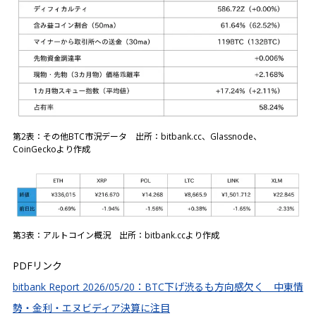
第2表：その他BTC市況データ 出所：bitbank.cc、Glassnode、
CoinGeckoより作成
第3表：アルトコイン概況 出所：bitbank.ccより作成
PDFリンク
bitbank Report 2026/05/20：BTC下げ渋るも方向感欠く 中東情
勢・金利・エヌビディア決算に注目