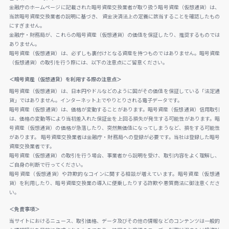
金融庁のホームページに記載された暗号資産交換業者が取り扱う暗号資産（仮想通貨）は、
当該暗号資産交換業者の説明に基づき、 資金決済法上の定義に該当することを確認したもの
にすぎません。
金融庁・財務局が、これらの暗号資産（仮想通貨）の価値を保証したり、推奨するものでは
ありません。
暗号資産（仮想通貨）は、必ずしも裏付けとなる資産を持つものではありません。暗号資産
（仮想通貨）の取引を行う際には、以下の注意点にご留意ください。
＜暗号資産（仮想通貨）を利用する際の注意点＞
暗号資産（仮想通貨）は、日本円やドルなどのように国がその価値を保証している「法定通
貨」ではありません。インターネット上でやりとりされる電子データです。
暗号資産（仮想通貨）は、価格が変動することがあります。暗号資産（仮想通貨）信用取引
は、価格の変動等により当初差入れた保証金を上回る損失が発生する可能性があります。暗
号資産（仮想通貨）の価格が急落したり、突然無価値になってしまうなど、損をする可能性
があります。 暗号資産交換業者は金融庁・財務局への登録が必要です。当社は登録した暗号
資産交換業者です。
暗号資産（仮想通貨）の取引を行う場合、事業者から説明を受け、取引内容をよく理解し、
ご自身の判断で行ってください。
暗号資産（仮想通貨）や詐欺的なコインに関する相談が増えています。暗号資産（仮想通
貨）を利用したり、暗号資産交換業の導入に便乗したりする詐欺や悪質商法に御注意くださ
い。
＜免責事項＞
当サイトにおけるニュース、取引価格、データ及びその他の情報などのコンテンツは一般的