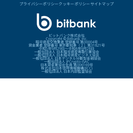
プライバシーポリシー
クッキーポリシー
サイトマップ
ビットバンク株式会社
Copyright © Bitbank, Inc.
暗号資産交換業者 登録番号 第00004号
貸金業者 登録番号 東京都知事（２）第31821号
令和5年9月29日〜令和8年9月28日
一般社団法人 日本暗号資産等取引業協会
一般社団法人 日本暗号資産ビジネス協会
一般社団法人 日本デジタル分散型金融協会
一般社団法人 JPCrypto-ISAC
日本貸金業協会会員 第006169号
株式会社日本信用情報機構(JICC)
一般社団法人 日本内部監査協会