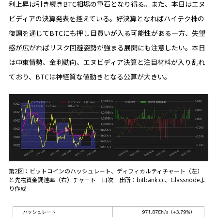
利上昇は引き続きBTC相場の重石となり得る。また、本日はエヌ
ビディアの決算発表を控えている。好決算となればハイテク株の
復調を通じてBTCにも押し目買いが入る可能性がある一方、失望
感が広がればリスク回避姿勢が強まる展開にも注意したい。本日
は中東情勢、金利動向、エヌビディア決算と注目材料が入り乱れ
ており、BTCは神経質な値動きとなる公算が大きい。
第2図：ビットコインのハッシュレート、ディフィカルティチャート（左）
と先物資金調達率（右）チャート 日次 出所：bitbank.cc、Glassnodeよ
り作成