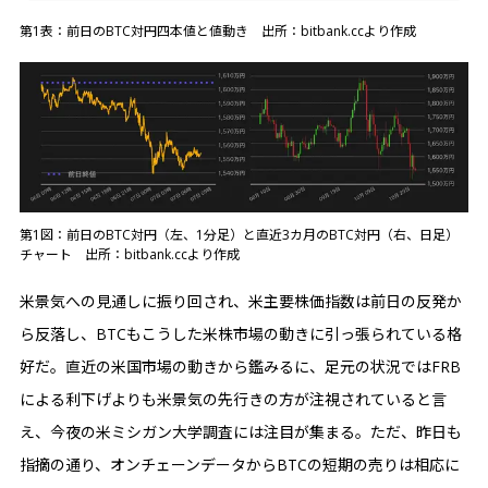
第1表：前日のBTC対円四本値と値動き 出所：bitbank.ccより作成
第1図：前日のBTC対円（左、1分足）と直近3カ月のBTC対円（右、日足）
チャート 出所：bitbank.ccより作成
米景気への見通しに振り回され、米主要株価指数は前日の反発か
ら反落し、BTCもこうした米株市場の動きに引っ張られている格
好だ。直近の米国市場の動きから鑑みるに、足元の状況ではFRB
による利下げよりも米景気の先行きの方が注視されていると言
え、今夜の米ミシガン大学調査には注目が集まる。ただ、昨日も
指摘の通り、オンチェーンデータからBTCの短期の売りは相応に