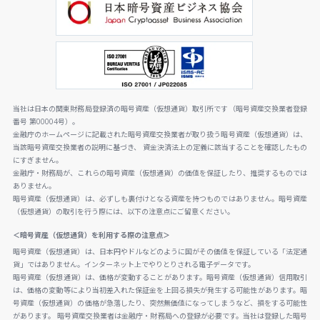
当社は日本の関東財務局登録済の暗号資産（仮想通貨）取引所です（暗号資産交換業者登録
番号 第00004号）。
金融庁のホームページに記載された暗号資産交換業者が取り扱う暗号資産（仮想通貨）は、
当該暗号資産交換業者の説明に基づき、 資金決済法上の定義に該当することを確認したもの
にすぎません。
金融庁・財務局が、これらの暗号資産（仮想通貨）の価値を保証したり、推奨するものでは
ありません。
暗号資産（仮想通貨）は、必ずしも裏付けとなる資産を持つものではありません。暗号資産
（仮想通貨）の取引を行う際には、以下の注意点にご留意ください。
＜暗号資産（仮想通貨）を利用する際の注意点＞
暗号資産（仮想通貨）は、日本円やドルなどのように国がその価値を保証している「法定通
貨」ではありません。インターネット上でやりとりされる電子データです。
暗号資産（仮想通貨）は、価格が変動することがあります。暗号資産（仮想通貨）信用取引
は、価格の変動等により当初差入れた保証金を上回る損失が発生する可能性があります。暗
号資産（仮想通貨）の価格が急落したり、突然無価値になってしまうなど、損をする可能性
があります。 暗号資産交換業者は金融庁・財務局への登録が必要です。当社は登録した暗号