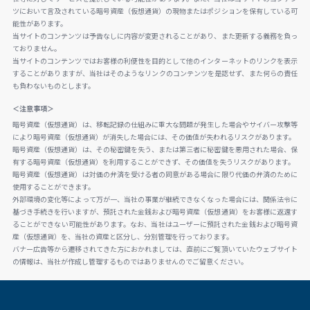
ツにおいて言及されている暗号資産（仮想通貨）の現物またはポジションを保有している可
能性があります。
当サイトのコンテンツは予告なしに内容が変更されることがあり、また更新する義務を負っ
ておりません。
当サイトのコンテンツではお客様の利便性を目的として他のインターネットのリンクを表示
することがありますが、当社はそのようなリンクのコンテンツを是認せず、また何らの責任
も負わないものとします。
＜注意事項＞
暗号資産（仮想通貨）は、移転記録の仕組みに重大な問題が発生した場合やサイバー攻撃等
により暗号資産（仮想通貨）が消失した場合には、その価値が失われるリスクがあります。
暗号資産（仮想通貨）は、その秘密鍵を失う、または第三者に秘密鍵を悪用された場合、保
有する暗号資産（仮想通貨）を利用することができず、その価値を失うリスクがあります。
暗号資産（仮想通貨）は対価の弁済を受ける者の同意がある場合に限り代価の弁済のために
使用することができます。
外部環境の変化等によって万が一、当社の事業が継続できなくなった場合には、関係法令に
基づき手続きを行いますが、預託された金銭および暗号資産（仮想通貨）をお客様に返還す
ることができない可能性があります。なお、当社はユーザーに預託された金銭および暗号資
産（仮想通貨）を、当社の資産と区分し、分別管理を行っております。
バナー広告等から遷移されてきた方におかれましては、直前にご覧頂いていたウェブサイト
の情報は、当社が作成し管理するものではありませんのでご留意ください。