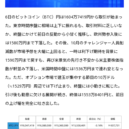
6日のビットコイン（BTC）円は1604万7419円から取引が始まっ
た。東京時間序盤に相場は上下に振れるも、取引材料に乏しいな
か、終盤にかけて前日の反動から小甘く推移し、欧州勢参入後に
は1580万円まで下落した。その後、10月のチャレンジャー人員削
減数が市場予想を大幅に上回ると、一時は利下げ期待を背景に
1590万円まで戻すも、再び米景気の先行き不安から米主要株価指
数が軒並み下落し、米国時間中盤には1536万円まで連れ安となっ
た。ただ、オプション市場で建玉が集中する節目の10万ドル
（≒1529万円）周辺では下げ止まり、終盤には小動きに転じた。
引け後も動意に欠ける展開が続き、終値は1553万8401円と、前日
の上げ幅を完全に吐き出した。