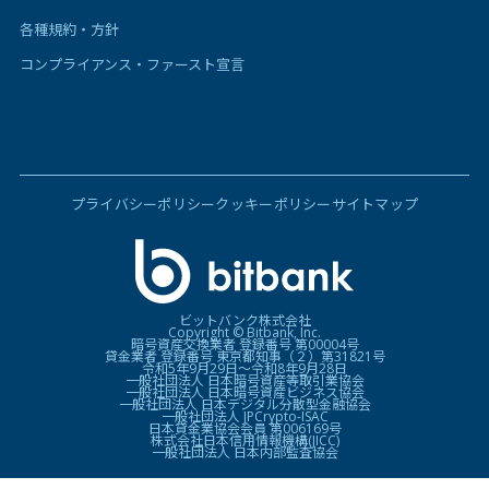
各種規約・方針
コンプライアンス・ファースト宣言
プライバシーポリシー
クッキーポリシー
サイトマップ
ビットバンク株式会社
Copyright © Bitbank, Inc.
暗号資産交換業者 登録番号 第00004号
貸金業者 登録番号 東京都知事（２）第31821号
令和5年9月29日〜令和8年9月28日
一般社団法人 日本暗号資産等取引業協会
一般社団法人 日本暗号資産ビジネス協会
一般社団法人 日本デジタル分散型金融協会
一般社団法人 JPCrypto-ISAC
日本貸金業協会会員 第006169号
株式会社日本信用情報機構(JICC)
一般社団法人 日本内部監査協会