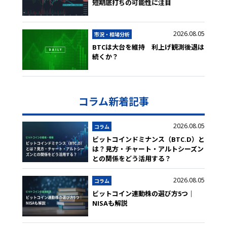
短期底打ちの可能性に注目
2026.08.05
市況・相場分析
BTCは大台を維持 利上げ観測後退は
続くか？
コラム新着記事
2026.08.05
コラム
ビットコインドミナンス（BTC.D）と
は？見方・チャート・アルトシーズン
との関係をどう活用する？
2026.08.05
コラム
ビットコイン連動株の選び方5つ｜
NISAも解説