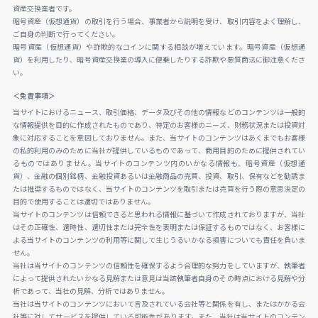
資産交換業者です。
暗号資産（仮想通貨）の取引を行う場合、事業者から説明を受け、取引内容をよく理解し、
ご自身の判断で行ってください。
暗号資産（仮想通貨）や詐欺的なコインに関する相談が増えています。暗号資産（仮想通
貨）を利用したり、暗号資産交換業の導入に便乗したりする詐欺や悪質商法に御注意くださ
い。
＜免責事項＞
当サイトにおけるニュース、取引価格、データ及びその他の情報などのコンテンツは一般的
な情報提供を目的に作成されたものであり、特定のお客様のニーズ、財務状況または投資対
象に対応することを意図しておりません。また、当サイトのコンテンツはあくまでもお客様
の私的利用のみのために当社が提供しているものであって、商用目的のために提供されてい
るものではありません。当サイトのコンテンツ内のいかなる情報も、暗号資産（仮想通
貨）、金融の個別銘柄、金融投資あるいは金融商品の売買、投資、取引、保有などを勧誘ま
たは推奨するものではなく、当サイトのコンテンツを取引または売買を行う際の意思決定の
目的で使用することは適切ではありません。
当サイトのコンテンツは信頼できると思われる情報に基づいて作成されておりますが、当社
はその正確性、適時性、適切性または完全性を表明または保証するものではなく、お客様に
よる当サイトのコンテンツの利用等に関して生じうるいかなる損害についても責任を負いま
せん。
当社は当サイトのコンテンツの信頼性を確保するよう合理的な努力をしていますが、執筆者
によって提供されたいかなる見解または意見は当該執筆者自身のその時点における見解や分
析であって、当社の見解、分析ではありません。
当社は当サイトのコンテンツにおいて言及されている会社等と関係を有し、またはかかる会
社等に対してサービスを提供している可能性があります。また、当社は当サイトのコンテン