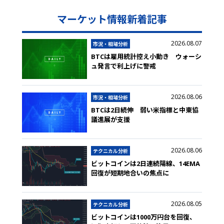
マーケット情報新着記事
2026.08.07
市況・相場分析
BTCは雇用統計控え小動き ウォーシ
ュ発言で利上げに警戒
2026.08.06
市況・相場分析
BTCは2日続伸 弱い米指標と中東協
議進展が支援
2026.08.06
テクニカル分析
ビットコインは2日連続陽線、14EMA
回復が短期地合いの焦点に
2026.08.05
テクニカル分析
ビットコインは1000万円台を回復、