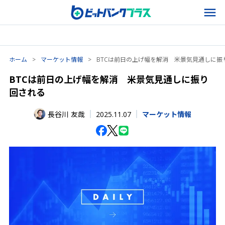
ホーム
>
マーケット情報
>
BTCは前日の上げ幅を解消 米景気見通しに振
BTCは前日の上げ幅を解消 米景気見通しに振り
回される
2025.11.07
長谷川 友哉
マーケット情報