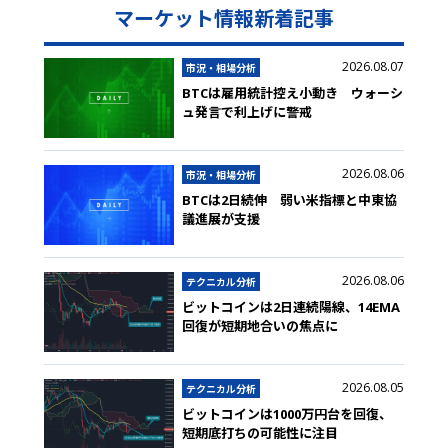
マーケット情報新着記事
2026.08.07
市況・相場分析
BTCは雇用統計控え小動き ウォーシ
ュ発言で利上げに警戒
2026.08.06
市況・相場分析
BTCは2日続伸 弱い米指標と中東協
議進展が支援
2026.08.06
テクニカル分析
ビットコインは2日連続陽線、14EMA
回復が短期地合いの焦点に
2026.08.05
テクニカル分析
ビットコインは1000万円台を回復、
短期底打ちの可能性に注目