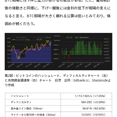
BTC相場には下押し圧力が掛かる可能性がある。ただ、雇用統計
後の値動きと同様に、下げ一服後には金利の低下が相場の支えに
なると言え、BTC相場が大きく崩れる公算は低いとみており、値
固めが続くだろう。
第2図：ビットコインのハッシュレート、ディフィカルティチャート（左）
と先物資金調達率（右）チャート 日次 出所：bitbank.cc、Glassnodeよ
り作成