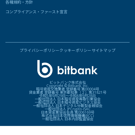
各種規約・方針
コンプライアンス・ファースト宣言
プライバシーポリシー
クッキーポリシー
サイトマップ
ビットバンク株式会社
Copyright © Bitbank, Inc.
暗号資産交換業者 登録番号 第00004号
貸金業者 登録番号 東京都知事（２）第31821号
令和5年9月29日〜令和8年9月28日
一般社団法人 日本暗号資産等取引業協会
一般社団法人 日本暗号資産ビジネス協会
一般社団法人 日本デジタル分散型金融協会
一般社団法人 JPCrypto-ISAC
日本貸金業協会会員 第006169号
株式会社日本信用情報機構(JICC)
一般社団法人 日本内部監査協会