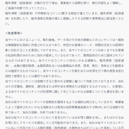
暗号資産（仮想通貨）の取引を行う場合、事業者から説明を受け、取引内容をよく理解し、
ご自身の判断で行ってください。
暗号資産（仮想通貨）や詐欺的なコインに関する相談が増えています。暗号資産（仮想通
貨）を利用したり、暗号資産交換業の導入に便乗したりする詐欺や悪質商法に御注意くださ
い。
＜免責事項＞
当サイトにおけるニュース、取引価格、データ及びその他の情報などのコンテンツは一般的
な情報提供を目的に作成されたものであり、特定のお客様のニーズ、財務状況または投資対
象に対応することを意図しておりません。また、当サイトのコンテンツはあくまでもお客様
の私的利用のみのために当社が提供しているものであって、商用目的のために提供されてい
るものではありません。当サイトのコンテンツ内のいかなる情報も、暗号資産（仮想通
貨）、金融の個別銘柄、金融投資あるいは金融商品の売買、投資、取引、保有などを勧誘ま
たは推奨するものではなく、当サイトのコンテンツを取引または売買を行う際の意思決定の
目的で使用することは適切ではありません。
当サイトのコンテンツは信頼できると思われる情報に基づいて作成されておりますが、当社
はその正確性、適時性、適切性または完全性を表明または保証するものではなく、お客様に
よる当サイトのコンテンツの利用等に関して生じうるいかなる損害についても責任を負いま
せん。
当社は当サイトのコンテンツの信頼性を確保するよう合理的な努力をしていますが、執筆者
によって提供されたいかなる見解または意見は当該執筆者自身のその時点における見解や分
析であって、当社の見解、分析ではありません。
当社は当サイトのコンテンツにおいて言及されている会社等と関係を有し、またはかかる会
社等に対してサービスを提供している可能性があります。また、当社は当サイトのコンテン
ツにおいて言及されている暗号資産（仮想通貨）の現物またはポジションを保有している可