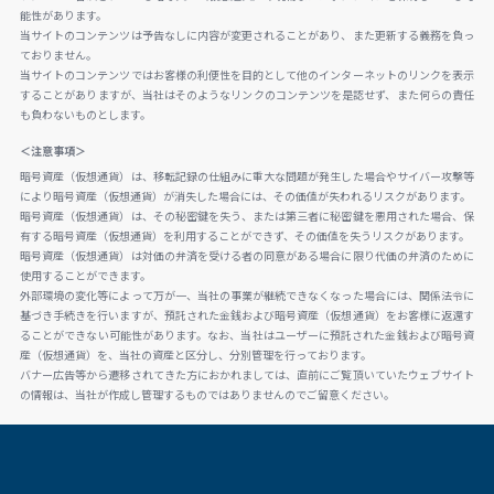
能性があります。
当サイトのコンテンツは予告なしに内容が変更されることがあり、また更新する義務を負っ
ておりません。
当サイトのコンテンツではお客様の利便性を目的として他のインターネットのリンクを表示
することがありますが、当社はそのようなリンクのコンテンツを是認せず、また何らの責任
も負わないものとします。
＜注意事項＞
暗号資産（仮想通貨）は、移転記録の仕組みに重大な問題が発生した場合やサイバー攻撃等
により暗号資産（仮想通貨）が消失した場合には、その価値が失われるリスクがあります。
暗号資産（仮想通貨）は、その秘密鍵を失う、または第三者に秘密鍵を悪用された場合、保
有する暗号資産（仮想通貨）を利用することができず、その価値を失うリスクがあります。
暗号資産（仮想通貨）は対価の弁済を受ける者の同意がある場合に限り代価の弁済のために
使用することができます。
外部環境の変化等によって万が一、当社の事業が継続できなくなった場合には、関係法令に
基づき手続きを行いますが、預託された金銭および暗号資産（仮想通貨）をお客様に返還す
ることができない可能性があります。なお、当社はユーザーに預託された金銭および暗号資
産（仮想通貨）を、当社の資産と区分し、分別管理を行っております。
バナー広告等から遷移されてきた方におかれましては、直前にご覧頂いていたウェブサイト
の情報は、当社が作成し管理するものではありませんのでご留意ください。