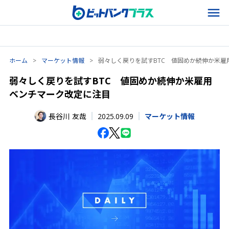
ホーム
>
マーケット情報
>
弱々しく戻りを試すBTC 値固めか続伸か米雇
弱々しく戻りを試すBTC 値固めか続伸か米雇用
ベンチマーク改定に注目
2025.09.09
長谷川 友哉
マーケット情報