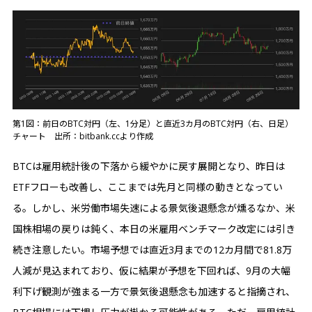
第1図：前日のBTC対円（左、1分足）と直近3カ月のBTC対円（右、日足）
チャート 出所：bitbank.ccより作成
BTCは雇用統計後の下落から緩やかに戻す展開となり、昨日は
ETFフローも改善し、ここまでは先月と同様の動きとなってい
る。しかし、米労働市場失速による景気後退懸念が燻るなか、米
国株相場の戻りは鈍く、本日の米雇用ベンチマーク改定には引き
続き注意したい。市場予想では直近3月までの12カ月間で81.8万
人減が見込まれており、仮に結果が予想を下回れば、9月の大幅
利下げ観測が強まる一方で景気後退懸念も加速すると指摘され、