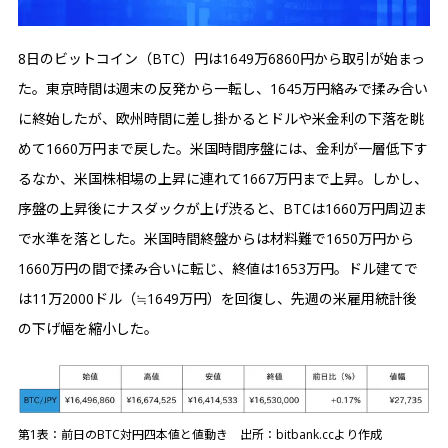
8日のビットコイン（BTC）円は1649万6860円から取引が始まっ
た。東京時間は週末の反発から一転し、1645万円絡みで揉み合い
に終始したが、欧州時間に差し掛かるとドルや米金利の下落を眺
めて1660万円まで戻した。米国時間序盤には、金利が一層低下す
るなか、米国株相場の上昇に連れて1667万円まで上昇。しかし、
序盤の上昇後にナスダックが上げ渋ると、BTCは1660万円周辺ま
で水準を落とした。米国時間終盤からは材料難で1650万円から
1660万円の間で揉み合いに転じ、終値は1653万円。ドル建てで
は11万2000ドル（≒1649万円）を回復し、先週の米雇用統計後
の下げ幅を縮小した。
第1表：前日のBTC対円四本値と値動き 出所：bitbank.ccより作成