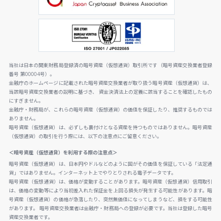
当社は日本の関東財務局登録済の暗号資産（仮想通貨）取引所です（暗号資産交換業者登録
番号 第00004号）。
金融庁のホームページに記載された暗号資産交換業者が取り扱う暗号資産（仮想通貨）は、
当該暗号資産交換業者の説明に基づき、 資金決済法上の定義に該当することを確認したもの
にすぎません。
金融庁・財務局が、これらの暗号資産（仮想通貨）の価値を保証したり、推奨するものでは
ありません。
暗号資産（仮想通貨）は、必ずしも裏付けとなる資産を持つものではありません。暗号資産
（仮想通貨）の取引を行う際には、以下の注意点にご留意ください。
＜暗号資産（仮想通貨）を利用する際の注意点＞
暗号資産（仮想通貨）は、日本円やドルなどのように国がその価値を保証している「法定通
貨」ではありません。インターネット上でやりとりされる電子データです。
暗号資産（仮想通貨）は、価格が変動することがあります。暗号資産（仮想通貨）信用取引
は、価格の変動等により当初差入れた保証金を上回る損失が発生する可能性があります。暗
号資産（仮想通貨）の価格が急落したり、突然無価値になってしまうなど、損をする可能性
があります。 暗号資産交換業者は金融庁・財務局への登録が必要です。当社は登録した暗号
資産交換業者です。