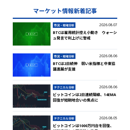
マーケット情報新着記事
2026.08.07
市況・相場分析
BTCは雇用統計控え小動き ウォーシ
ュ発言で利上げに警戒
2026.08.06
市況・相場分析
BTCは2日続伸 弱い米指標と中東協
議進展が支援
2026.08.06
テクニカル分析
ビットコインは2日連続陽線、14EMA
回復が短期地合いの焦点に
2026.08.05
テクニカル分析
ビットコインは1000万円台を回復、