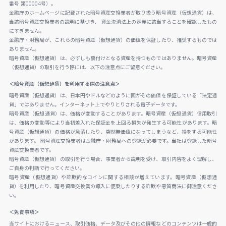
番号 第00004号）。
金融庁のホームページに記載された暗号資産交換業者が取り扱う暗号資産（仮想通貨）は、
当該暗号資産交換業者の説明に基づき、 資金決済法上の定義に該当することを確認したもの
にすぎません。
金融庁・財務局が、これらの暗号資産（仮想通貨）の価値を保証したり、推奨するものでは
ありません。
暗号資産（仮想通貨）は、必ずしも裏付けとなる資産を持つものではありません。暗号資産
（仮想通貨）の取引を行う際には、以下の注意点にご留意ください。
＜暗号資産（仮想通貨）を利用する際の注意点＞
暗号資産（仮想通貨）は、日本円やドルなどのように国がその価値を保証している「法定通
貨」ではありません。インターネット上でやりとりされる電子データです。
暗号資産（仮想通貨）は、価格が変動することがあります。暗号資産（仮想通貨）信用取引
は、価格の変動等により当初差入れた保証金を上回る損失が発生する可能性があります。暗
号資産（仮想通貨）の価格が急落したり、突然無価値になってしまうなど、損をする可能性
があります。 暗号資産交換業者は金融庁・財務局への登録が必要です。当社は登録した暗号
資産交換業者です。
暗号資産（仮想通貨）の取引を行う場合、事業者から説明を受け、取引内容をよく理解し、
ご自身の判断で行ってください。
暗号資産（仮想通貨）や詐欺的なコインに関する相談が増えています。暗号資産（仮想通
貨）を利用したり、暗号資産交換業の導入に便乗したりする詐欺や悪質商法に御注意くださ
い。
＜免責事項＞
当サイトにおけるニュース、取引価格、データ及びその他の情報などのコンテンツは一般的