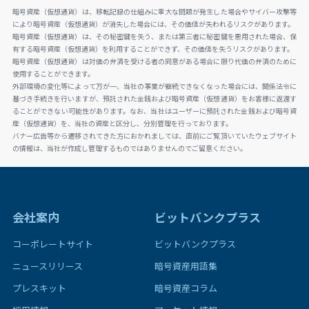
暗号資産（仮想通貨）は、移転記録の仕組みに重大な問題が発生した場合やサイバー攻撃等
により暗号資産（仮想通貨）が消失した場合には、その価値が失われるリスクがあります。
暗号資産（仮想通貨）は、その秘密鍵を失う、または第三者に秘密鍵を悪用された場合、保
有する暗号資産（仮想通貨）を利用することができず、その価値を失うリスクがあります。
暗号資産（仮想通貨）は対価の弁済を受ける者の同意がある場合に限り代価の弁済のために
使用することができます。
外部環境の変化等によって万が一、当社の事業が継続できなくなった場合には、関係法令に
基づき手続きを行いますが、預託された金銭および暗号資産（仮想通貨）をお客様に返還す
ることができない可能性があります。なお、当社はユーザーに預託された金銭および暗号資
産（仮想通貨）を、当社の資産と区分し、分別管理を行っております。
バナー広告等から遷移されてきた方におかれましては、直前にご覧頂いていたウェブサイト
の情報は、当社が作成し管理するものではありませんのでご留意ください。
会社案内
ビットバンクプラス
コーポレートサイト
ビットバンクプラス
ニュースリリース
暗号資産用語集
プレスキット
暗号資産コラム