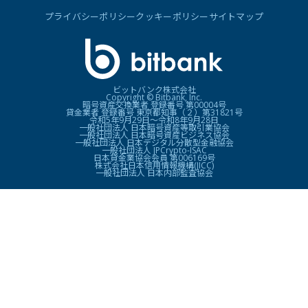
プライバシーポリシー
クッキーポリシー
サイトマップ
ビットバンク株式会社
Copyright © Bitbank, Inc.
暗号資産交換業者 登録番号 第00004号
貸金業者 登録番号 東京都知事（２）第31821号
令和5年9月29日〜令和8年9月28日
一般社団法人 日本暗号資産等取引業協会
一般社団法人 日本暗号資産ビジネス協会
一般社団法人 日本デジタル分散型金融協会
一般社団法人 JPCrypto-ISAC
日本貸金業協会会員 第006169号
株式会社日本信用情報機構(JICC)
一般社団法人 日本内部監査協会