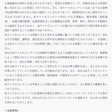
な情報提供を目的に作成されたものであり、特定のお客様のニーズ、財務状況または投資対
象に対応することを意図しておりません。また、当サイトのコンテンツはあくまでもお客様
の私的利用のみのために当社が提供しているものであって、商用目的のために提供されてい
るものではありません。当サイトのコンテンツ内のいかなる情報も、暗号資産（仮想通
貨）、金融の個別銘柄、金融投資あるいは金融商品の売買、投資、取引、保有などを勧誘ま
たは推奨するものではなく、当サイトのコンテンツを取引または売買を行う際の意思決定の
目的で使用することは適切ではありません。
当サイトのコンテンツは信頼できると思われる情報に基づいて作成されておりますが、当社
はその正確性、適時性、適切性または完全性を表明または保証するものではなく、お客様に
よる当サイトのコンテンツの利用等に関して生じうるいかなる損害についても責任を負いま
せん。
当社は当サイトのコンテンツの信頼性を確保するよう合理的な努力をしていますが、執筆者
によって提供されたいかなる見解または意見は当該執筆者自身のその時点における見解や分
析であって、当社の見解、分析ではありません。
当社は当サイトのコンテンツにおいて言及されている会社等と関係を有し、またはかかる会
社等に対してサービスを提供している可能性があります。また、当社は当サイトのコンテン
ツにおいて言及されている暗号資産（仮想通貨）の現物またはポジションを保有している可
能性があります。
当サイトのコンテンツは予告なしに内容が変更されることがあり、また更新する義務を負っ
ておりません。
当サイトのコンテンツではお客様の利便性を目的として他のインターネットのリンクを表示
することがありますが、当社はそのようなリンクのコンテンツを是認せず、また何らの責任
も負わないものとします。
＜注意事項＞