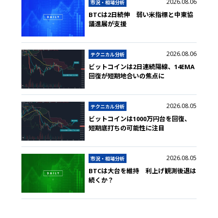
2026.08.06
市況・相場分析
BTCは2日続伸 弱い米指標と中東協
議進展が支援
2026.08.06
テクニカル分析
ビットコインは2日連続陽線、14EMA
回復が短期地合いの焦点に
2026.08.05
テクニカル分析
ビットコインは1000万円台を回復、
短期底打ちの可能性に注目
2026.08.05
市況・相場分析
BTCは大台を維持 利上げ観測後退は
続くか？