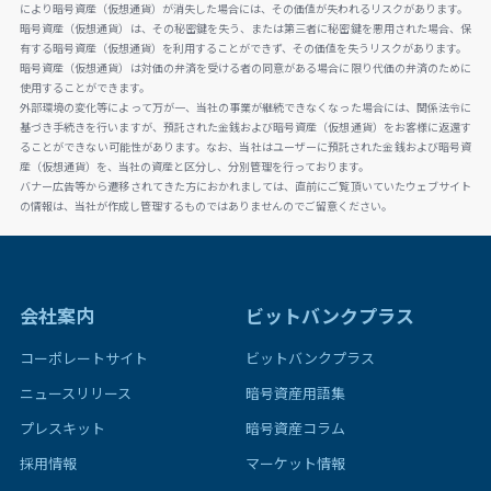
により暗号資産（仮想通貨）が消失した場合には、その価値が失われるリスクがあります。
暗号資産（仮想通貨）は、その秘密鍵を失う、または第三者に秘密鍵を悪用された場合、保
有する暗号資産（仮想通貨）を利用することができず、その価値を失うリスクがあります。
暗号資産（仮想通貨）は対価の弁済を受ける者の同意がある場合に限り代価の弁済のために
使用することができます。
外部環境の変化等によって万が一、当社の事業が継続できなくなった場合には、関係法令に
基づき手続きを行いますが、預託された金銭および暗号資産（仮想通貨）をお客様に返還す
ることができない可能性があります。なお、当社はユーザーに預託された金銭および暗号資
産（仮想通貨）を、当社の資産と区分し、分別管理を行っております。
バナー広告等から遷移されてきた方におかれましては、直前にご覧頂いていたウェブサイト
の情報は、当社が作成し管理するものではありませんのでご留意ください。
会社案内
ビットバンクプラス
コーポレートサイト
ビットバンクプラス
ニュースリリース
暗号資産用語集
プレスキット
暗号資産コラム
採用情報
マーケット情報