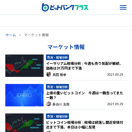
ホーム
>
マーケット情報
マーケット情報
市況・相場分析
イーサリアム相場分析 : 今週も売り気配が継続、
価格は31万円まで下落
2021.09.29
真田 雅幸
市況・相場分析
上値の重いビットコイン 今週は一難去ってまた
一難？
2021.09.29
長谷川 友哉
市況・相場分析
ビットコイン相場分析 : 相場は続落し間近安値付
近まで下落、本日は小幅に反発