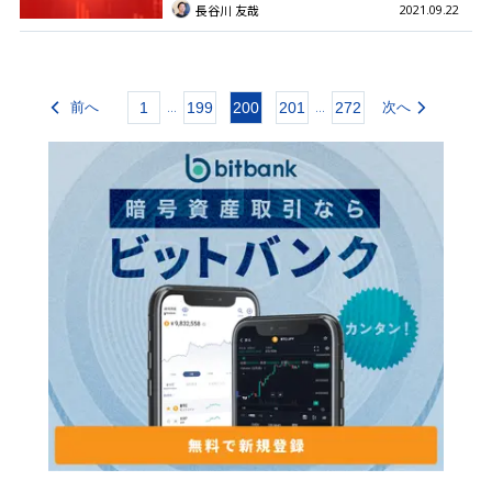
2021.09.22
長谷川 友哉
前へ
1
199
200
201
272
次へ
...
...