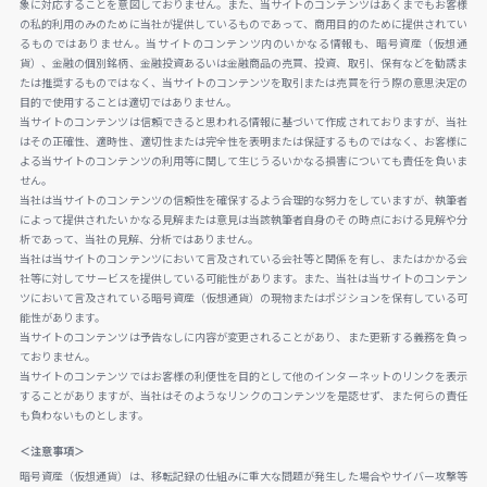
象に対応することを意図しておりません。また、当サイトのコンテンツはあくまでもお客様
の私的利用のみのために当社が提供しているものであって、商用目的のために提供されてい
るものではありません。当サイトのコンテンツ内のいかなる情報も、暗号資産（仮想通
貨）、金融の個別銘柄、金融投資あるいは金融商品の売買、投資、取引、保有などを勧誘ま
たは推奨するものではなく、当サイトのコンテンツを取引または売買を行う際の意思決定の
目的で使用することは適切ではありません。
当サイトのコンテンツは信頼できると思われる情報に基づいて作成されておりますが、当社
はその正確性、適時性、適切性または完全性を表明または保証するものではなく、お客様に
よる当サイトのコンテンツの利用等に関して生じうるいかなる損害についても責任を負いま
せん。
当社は当サイトのコンテンツの信頼性を確保するよう合理的な努力をしていますが、執筆者
によって提供されたいかなる見解または意見は当該執筆者自身のその時点における見解や分
析であって、当社の見解、分析ではありません。
当社は当サイトのコンテンツにおいて言及されている会社等と関係を有し、またはかかる会
社等に対してサービスを提供している可能性があります。また、当社は当サイトのコンテン
ツにおいて言及されている暗号資産（仮想通貨）の現物またはポジションを保有している可
能性があります。
当サイトのコンテンツは予告なしに内容が変更されることがあり、また更新する義務を負っ
ておりません。
当サイトのコンテンツではお客様の利便性を目的として他のインターネットのリンクを表示
することがありますが、当社はそのようなリンクのコンテンツを是認せず、また何らの責任
も負わないものとします。
＜注意事項＞
暗号資産（仮想通貨）は、移転記録の仕組みに重大な問題が発生した場合やサイバー攻撃等