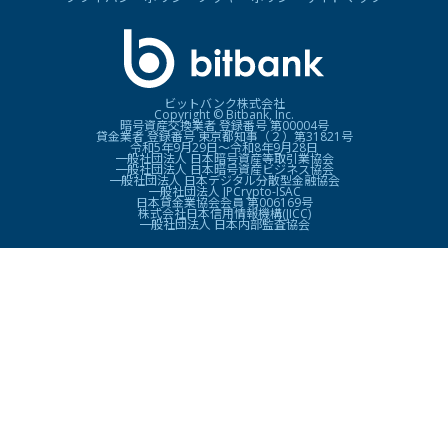
ビットバンク株式会社
Copyright © Bitbank, Inc.
暗号資産交換業者 登録番号 第00004号
貸金業者 登録番号 東京都知事（２）第31821号
令和5年9月29日〜令和8年9月28日
一般社団法人 日本暗号資産等取引業協会
一般社団法人 日本暗号資産ビジネス協会
一般社団法人 日本デジタル分散型金融協会
一般社団法人 JPCrypto-ISAC
日本貸金業協会会員 第006169号
株式会社日本信用情報機構(JICC)
一般社団法人 日本内部監査協会