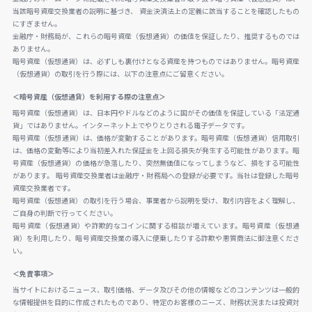
当該暗号資産交換業者の説明に基づき、 資金決済法上の定義に該当することを確認したもの
にすぎません。
金融庁・財務局が、これらの暗号資産（仮想通貨）の価値を保証したり、推奨するものでは
ありません。
暗号資産（仮想通貨）は、必ずしも裏付けとなる資産を持つものではありません。暗号資産
（仮想通貨）の取引を行う際には、以下の注意点にご留意ください。
＜暗号資産（仮想通貨）を利用する際の注意点＞
暗号資産（仮想通貨）は、日本円やドルなどのように国がその価値を保証している「法定通
貨」ではありません。インターネット上でやりとりされる電子データです。
暗号資産（仮想通貨）は、価格が変動することがあります。暗号資産（仮想通貨）信用取引
は、価格の変動等により当初差入れた保証金を上回る損失が発生する可能性があります。暗
号資産（仮想通貨）の価格が急落したり、突然無価値になってしまうなど、損をする可能性
があります。 暗号資産交換業者は金融庁・財務局への登録が必要です。当社は登録した暗号
資産交換業者です。
暗号資産（仮想通貨）の取引を行う場合、事業者から説明を受け、取引内容をよく理解し、
ご自身の判断で行ってください。
暗号資産（仮想通貨）や詐欺的なコインに関する相談が増えています。暗号資産（仮想通
貨）を利用したり、暗号資産交換業の導入に便乗したりする詐欺や悪質商法に御注意くださ
い。
＜免責事項＞
当サイトにおけるニュース、取引価格、データ及びその他の情報などのコンテンツは一般的
な情報提供を目的に作成されたものであり、特定のお客様のニーズ、財務状況または投資対