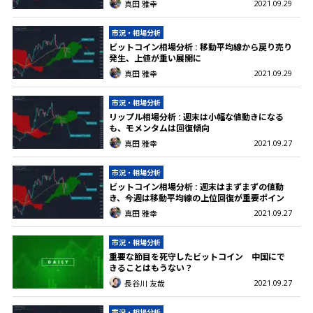
2021.09.29
真田 雅幸
市況・相場分析
ビットコイン相場分析 : 移動平均線から戻り売り
発生、上値が重い展開に
2021.09.29
真田 雅幸
市況・相場分析
リップル相場分析 : 週末は小幅な値動きになる
も、モメンタムは回復傾向
2021.09.27
真田 雅幸
市況・相場分析
ビットコイン相場分析 : 週末はまずまずの値動
き、今週は移動平均線の上位回復が重要ポイン
ト
2021.09.27
真田 雅幸
市況・相場分析
重要な節目を死守したビットコイン 中国にで
きることはもうない？
2021.09.27
長谷川 友哉
市況・相場分析