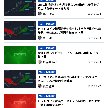
OMG相場分析 : 今週は激しい値動きも安値を切
り上げるチャートを形成
2021.09.24
真田 雅幸
市況・相場分析
ビットコイン相場分析 : 売られすぎた反動から急
反発、価格は500万円手前まで上昇
2021.09.24
真田 雅幸
市況・相場分析
窮地を脱したビットコイン 市場心理好転で反
転上昇
2021.09.24
長谷川 友哉
市況・相場分析
イーサリアム相場分析 :今週はすでに15%ほど下
落し、３週連続の陰線濃厚
2021.09.22
真田 雅幸
市況・相場分析
ビットコイン続落で一時4万ドル割れ まだまだ
下値を模索するか？