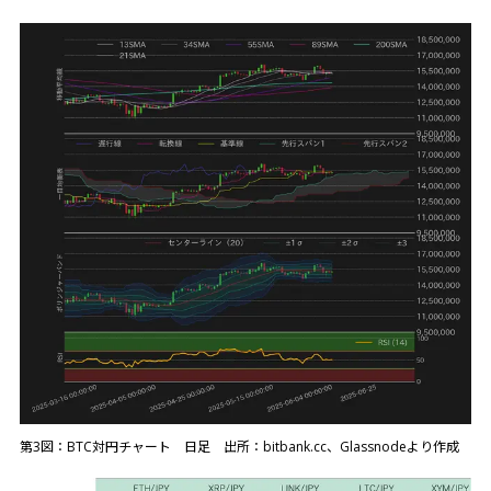
第3図：BTC対円チャート 日足 出所：bitbank.cc、Glassnodeより作成