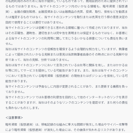
の私的利用のみのために当社が提供しているものであって、商用目的のために提供されてい
るものではありません。当サイトのコンテンツ内のいかなる情報も、暗号資産（仮想通
貨）、金融の個別銘柄、金融投資あるいは金融商品の売買、投資、取引、保有などを勧誘ま
たは推奨するものではなく、当サイトのコンテンツを取引または売買を行う際の意思決定の
目的で使用することは適切ではありません。
当サイトのコンテンツは信頼できると思われる情報に基づいて作成されておりますが、当社
はその正確性、適時性、適切性または完全性を表明または保証するものではなく、お客様に
よる当サイトのコンテンツの利用等に関して生じうるいかなる損害についても責任を負いま
せん。
当社は当サイトのコンテンツの信頼性を確保するよう合理的な努力をしていますが、執筆者
によって提供されたいかなる見解または意見は当該執筆者自身のその時点における見解や分
析であって、当社の見解、分析ではありません。
当社は当サイトのコンテンツにおいて言及されている会社等と関係を有し、またはかかる会
社等に対してサービスを提供している可能性があります。また、当社は当サイトのコンテン
ツにおいて言及されている暗号資産（仮想通貨）の現物またはポジションを保有している可
能性があります。
当サイトのコンテンツは予告なしに内容が変更されることがあり、また更新する義務を負っ
ておりません。
当サイトのコンテンツではお客様の利便性を目的として他のインターネットのリンクを表示
することがありますが、当社はそのようなリンクのコンテンツを是認せず、また何らの責任
も負わないものとします。
＜注意事項＞
暗号資産（仮想通貨）は、移転記録の仕組みに重大な問題が発生した場合やサイバー攻撃等
により暗号資産（仮想通貨）が消失した場合には、その価値が失われるリスクがあります。