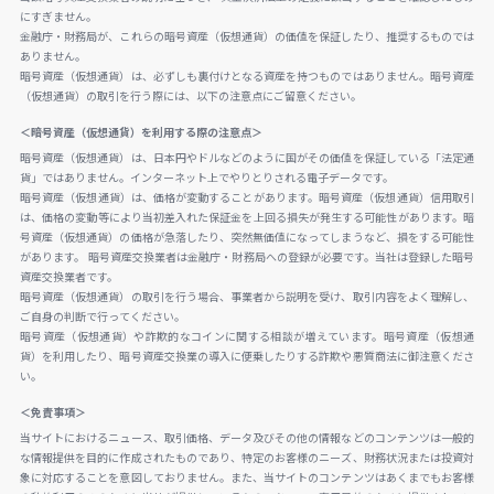
にすぎません。
金融庁・財務局が、これらの暗号資産（仮想通貨）の価値を保証したり、推奨するものでは
ありません。
暗号資産（仮想通貨）は、必ずしも裏付けとなる資産を持つものではありません。暗号資産
（仮想通貨）の取引を行う際には、以下の注意点にご留意ください。
＜暗号資産（仮想通貨）を利用する際の注意点＞
暗号資産（仮想通貨）は、日本円やドルなどのように国がその価値を保証している「法定通
貨」ではありません。インターネット上でやりとりされる電子データです。
暗号資産（仮想通貨）は、価格が変動することがあります。暗号資産（仮想通貨）信用取引
は、価格の変動等により当初差入れた保証金を上回る損失が発生する可能性があります。暗
号資産（仮想通貨）の価格が急落したり、突然無価値になってしまうなど、損をする可能性
があります。 暗号資産交換業者は金融庁・財務局への登録が必要です。当社は登録した暗号
資産交換業者です。
暗号資産（仮想通貨）の取引を行う場合、事業者から説明を受け、取引内容をよく理解し、
ご自身の判断で行ってください。
暗号資産（仮想通貨）や詐欺的なコインに関する相談が増えています。暗号資産（仮想通
貨）を利用したり、暗号資産交換業の導入に便乗したりする詐欺や悪質商法に御注意くださ
い。
＜免責事項＞
当サイトにおけるニュース、取引価格、データ及びその他の情報などのコンテンツは一般的
な情報提供を目的に作成されたものであり、特定のお客様のニーズ、財務状況または投資対
象に対応することを意図しておりません。また、当サイトのコンテンツはあくまでもお客様