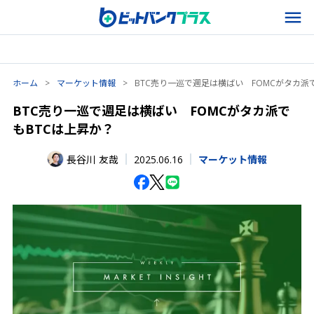
ホーム
>
マーケット情報
>
BTC売り一巡で週足は横ばい FOMCがタカ派
BTC売り一巡で週足は横ばい FOMCがタカ派で
もBTCは上昇か？
2025.06.16
長谷川 友哉
マーケット情報