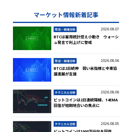
マーケット情報新着記事
2026.08.07
市況・相場分析
BTCは雇用統計控え小動き ウォーシ
ュ発言で利上げに警戒
2026.08.06
市況・相場分析
BTCは2日続伸 弱い米指標と中東協
議進展が支援
2026.08.06
テクニカル分析
ビットコインは2日連続陽線、14EMA
回復が短期地合いの焦点に
2026.08.05
テクニカル分析
ビットコインは1000万円台を回復、