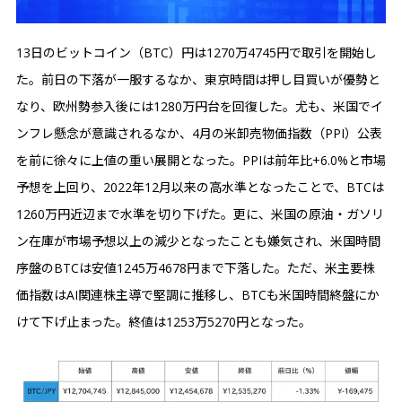
13日のビットコイン（BTC）円は1270万4745円で取引を開始し
た。前日の下落が一服するなか、東京時間は押し目買いが優勢と
なり、欧州勢参入後には1280万円台を回復した。尤も、米国でイ
ンフレ懸念が意識されるなか、4月の米卸売物価指数（PPI）公表
を前に徐々に上値の重い展開となった。PPIは前年比+6.0%と市場
予想を上回り、2022年12月以来の高水準となったことで、BTCは
1260万円近辺まで水準を切り下げた。更に、米国の原油・ガソリ
ン在庫が市場予想以上の減少となったことも嫌気され、米国時間
序盤のBTCは安値1245万4678円まで下落した。ただ、米主要株
価指数はAI関連株主導で堅調に推移し、BTCも米国時間終盤にか
けて下げ止まった。終値は1253万5270円となった。