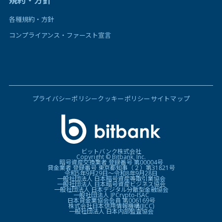
規約・方針
各種規約・方針
コンプライアンス・ファースト宣言
プライバシーポリシー
クッキーポリシー
サイトマップ
ビットバンク株式会社
Copyright © Bitbank, Inc.
暗号資産交換業者 登録番号 第00004号
貸金業者 登録番号 東京都知事（２）第31821号
令和5年9月29日〜令和8年9月28日
一般社団法人 日本暗号資産等取引業協会
一般社団法人 日本暗号資産ビジネス協会
一般社団法人 日本デジタル分散型金融協会
一般社団法人 JPCrypto-ISAC
日本貸金業協会会員 第006169号
株式会社日本信用情報機構(JICC)
一般社団法人 日本内部監査協会