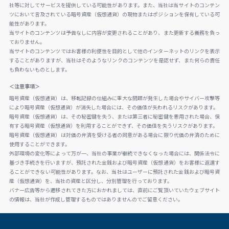
社等に対してサービスを提供している可能性があります。また、当社は当サイトのコンテン
ツにおいて言及されている暗号資産（仮想通貨）の現物またはポジションを保有している可
能性があります。
当サイトのコンテンツは予告なしに内容が変更されることがあり、また更新する義務を負っ
ておりません。
当サイトのコンテンツではお客様の利便性を目的として他のインターネットのリンクを表示
することがありますが、当社はそのようなリンクのコンテンツを是認せず、また何らの責任
も負わないものとします。
＜注意事項＞
暗号資産（仮想通貨）は、移転記録の仕組みに重大な問題が発生した場合やサイバー攻撃等
により暗号資産（仮想通貨）が消失した場合には、その価値が失われるリスクがあります。
暗号資産（仮想通貨）は、その秘密鍵を失う、または第三者に秘密鍵を悪用された場合、保
有する暗号資産（仮想通貨）を利用することができず、その価値を失うリスクがあります。
暗号資産（仮想通貨）は対価の弁済を受ける者の同意がある場合に限り代価の弁済のために
使用することができます。
外部環境の変化等によって万が一、当社の事業が継続できなくなった場合には、関係法令に
基づき手続きを行いますが、預託された金銭および暗号資産（仮想通貨）をお客様に返還す
ることができない可能性があります。なお、当社はユーザーに預託された金銭および暗号資
産（仮想通貨）を、当社の資産と区分し、分別管理を行っております。
バナー広告等から遷移されてきた方におかれましては、直前にご覧頂いていたウェブサイト
の情報は、当社が作成し管理するものではありませんのでご留意ください。