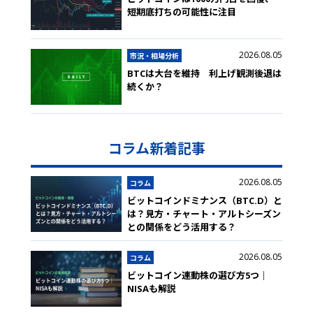
短期底打ちの可能性に注目
2026.08.05
市況・相場分析
BTCは大台を維持 利上げ観測後退は
続くか？
コラム新着記事
2026.08.05
コラム
ビットコインドミナンス（BTC.D）と
は？見方・チャート・アルトシーズン
との関係をどう活用する？
2026.08.05
コラム
ビットコイン連動株の選び方5つ｜
NISAも解説