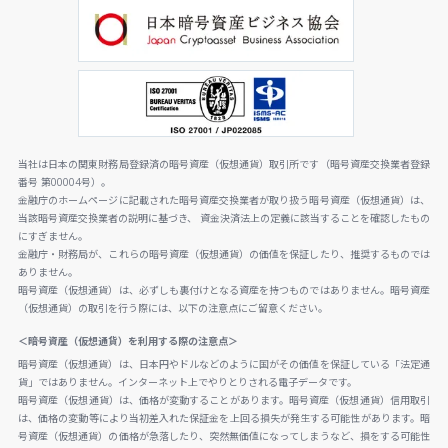
当社は日本の関東財務局登録済の暗号資産（仮想通貨）取引所です（暗号資産交換業者登録
番号 第00004号）。
金融庁のホームページに記載された暗号資産交換業者が取り扱う暗号資産（仮想通貨）は、
当該暗号資産交換業者の説明に基づき、 資金決済法上の定義に該当することを確認したもの
にすぎません。
金融庁・財務局が、これらの暗号資産（仮想通貨）の価値を保証したり、推奨するものでは
ありません。
暗号資産（仮想通貨）は、必ずしも裏付けとなる資産を持つものではありません。暗号資産
（仮想通貨）の取引を行う際には、以下の注意点にご留意ください。
＜暗号資産（仮想通貨）を利用する際の注意点＞
暗号資産（仮想通貨）は、日本円やドルなどのように国がその価値を保証している「法定通
貨」ではありません。インターネット上でやりとりされる電子データです。
暗号資産（仮想通貨）は、価格が変動することがあります。暗号資産（仮想通貨）信用取引
は、価格の変動等により当初差入れた保証金を上回る損失が発生する可能性があります。暗
号資産（仮想通貨）の価格が急落したり、突然無価値になってしまうなど、損をする可能性