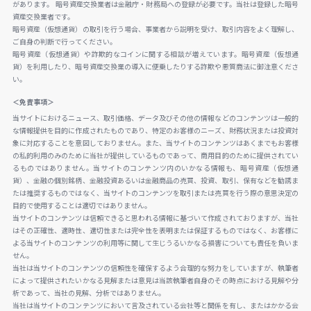
があります。 暗号資産交換業者は金融庁・財務局への登録が必要です。当社は登録した暗号
資産交換業者です。
暗号資産（仮想通貨）の取引を行う場合、事業者から説明を受け、取引内容をよく理解し、
ご自身の判断で行ってください。
暗号資産（仮想通貨）や詐欺的なコインに関する相談が増えています。暗号資産（仮想通
貨）を利用したり、暗号資産交換業の導入に便乗したりする詐欺や悪質商法に御注意くださ
い。
＜免責事項＞
当サイトにおけるニュース、取引価格、データ及びその他の情報などのコンテンツは一般的
な情報提供を目的に作成されたものであり、特定のお客様のニーズ、財務状況または投資対
象に対応することを意図しておりません。また、当サイトのコンテンツはあくまでもお客様
の私的利用のみのために当社が提供しているものであって、商用目的のために提供されてい
るものではありません。当サイトのコンテンツ内のいかなる情報も、暗号資産（仮想通
貨）、金融の個別銘柄、金融投資あるいは金融商品の売買、投資、取引、保有などを勧誘ま
たは推奨するものではなく、当サイトのコンテンツを取引または売買を行う際の意思決定の
目的で使用することは適切ではありません。
当サイトのコンテンツは信頼できると思われる情報に基づいて作成されておりますが、当社
はその正確性、適時性、適切性または完全性を表明または保証するものではなく、お客様に
よる当サイトのコンテンツの利用等に関して生じうるいかなる損害についても責任を負いま
せん。
当社は当サイトのコンテンツの信頼性を確保するよう合理的な努力をしていますが、執筆者
によって提供されたいかなる見解または意見は当該執筆者自身のその時点における見解や分
析であって、当社の見解、分析ではありません。
当社は当サイトのコンテンツにおいて言及されている会社等と関係を有し、またはかかる会