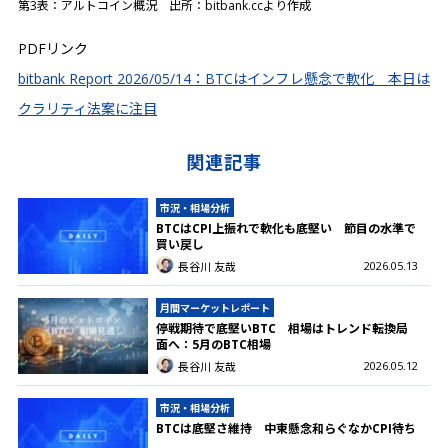
第3表：アルトコイン概況 出所：bitbank.ccより作成
PDFリンク
bitbank Report 2026/05/14：BTCはインフレ懸念で軟化 本日は
クラリティ法案に注目
関連記事
市況・相場分析
BTCはCPI上振れで軟化も底堅い 節目の水準で
買い戻し
2026.05.13
長谷川 友哉
月間マーケットレポート
停戦期待で底堅いBTC 相場はトレンド転換局
面へ：5月のBTC相場
2026.05.12
長谷川 友哉
市況・相場分析
BTCは底堅さ維持 中東懸念和らぐなかCPI待ち