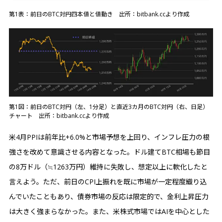
第1表：前日のBTC対円四本値と値動き 出所：bitbank.ccより作成
第1図：前日のBTC対円（左、1分足）と直近3カ月のBTC対円（右、日足）
チャート 出所：bitbank.ccより作成
米4月PPIは前年比+6.0%と市場予想を上回り、インフレ圧力の根
強さを改めて意識させる内容となった。ドル建てBTC相場も節目
の8万ドル（≒1263万円）維持に失敗し、想定以上に軟化したと
言えよう。ただ、前日のCPI上振れを既に市場が一定程度織り込
んでいたこともあり、債券市場の反応は限定的で、金利上昇圧力
は大きく強まらなかった。また、米株式市場ではAIを中心とした