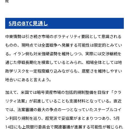
成
5月のBTC見通し
中東情勢は引き続き市場のボラティリティ要因として意識される
ものの、現時点では全面戦争へ発展する可能性は限定的とみてい
る。イラン側も対米強硬姿勢を維持しつつ、実際には交渉継続を
通じた停戦長期化を模索しているとみられ、相場全体としては地
政学リスクを一定程度織り込みながらも、底堅さを維持しやすい
地合いにあると言えよう。
加えて、米国では暗号資産市場の包括的規制整備を目指す「クラ
リティ法案」が前進していることも支援材料となっている。直近
では、法案審議の最大の争点の一つとなっていたステーブルコイ
ン利回り規制を巡り、超党派で妥協案がまとまりつつあり、5月
14日にも上院銀行委員会で関連審議が進展する可能性が報じられ