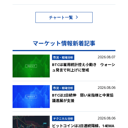
チャート一覧
マーケット情報新着記事
2026.08.07
市況・相場分析
BTCは雇用統計控え小動き ウォーシ
ュ発言で利上げに警戒
2026.08.06
市況・相場分析
BTCは2日続伸 弱い米指標と中東協
議進展が支援
2026.08.06
テクニカル分析
ビットコインは2日連続陽線、14EMA