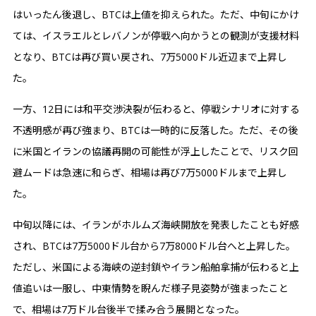
はいったん後退し、BTCは上値を抑えられた。ただ、中旬にかけ
ては、イスラエルとレバノンが停戦へ向かうとの観測が支援材料
となり、BTCは再び買い戻され、7万5000ドル近辺まで上昇し
た。
一方、12日には和平交渉決裂が伝わると、停戦シナリオに対する
不透明感が再び強まり、BTCは一時的に反落した。ただ、その後
に米国とイランの協議再開の可能性が浮上したことで、リスク回
避ムードは急速に和らぎ、相場は再び7万5000ドルまで上昇し
た。
中旬以降には、イランがホルムズ海峡開放を発表したことも好感
され、BTCは7万5000ドル台から7万8000ドル台へと上昇した。
ただし、米国による海峡の逆封鎖やイラン船舶拿捕が伝わると上
値追いは一服し、中東情勢を睨んだ様子見姿勢が強まったこと
で、相場は7万ドル台後半で揉み合う展開となった。