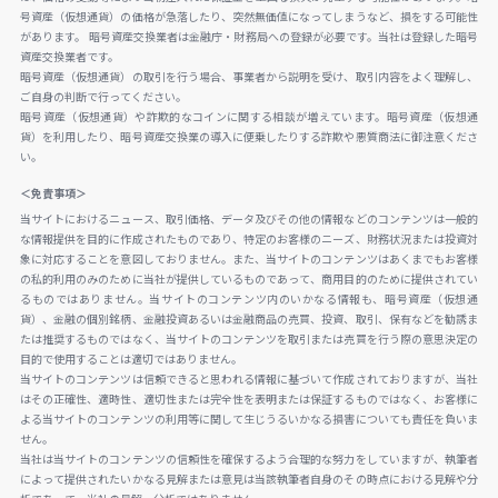
号資産（仮想通貨）の価格が急落したり、突然無価値になってしまうなど、損をする可能性
があります。 暗号資産交換業者は金融庁・財務局への登録が必要です。当社は登録した暗号
資産交換業者です。
暗号資産（仮想通貨）の取引を行う場合、事業者から説明を受け、取引内容をよく理解し、
ご自身の判断で行ってください。
暗号資産（仮想通貨）や詐欺的なコインに関する相談が増えています。暗号資産（仮想通
貨）を利用したり、暗号資産交換業の導入に便乗したりする詐欺や悪質商法に御注意くださ
い。
＜免責事項＞
当サイトにおけるニュース、取引価格、データ及びその他の情報などのコンテンツは一般的
な情報提供を目的に作成されたものであり、特定のお客様のニーズ、財務状況または投資対
象に対応することを意図しておりません。また、当サイトのコンテンツはあくまでもお客様
の私的利用のみのために当社が提供しているものであって、商用目的のために提供されてい
るものではありません。当サイトのコンテンツ内のいかなる情報も、暗号資産（仮想通
貨）、金融の個別銘柄、金融投資あるいは金融商品の売買、投資、取引、保有などを勧誘ま
たは推奨するものではなく、当サイトのコンテンツを取引または売買を行う際の意思決定の
目的で使用することは適切ではありません。
当サイトのコンテンツは信頼できると思われる情報に基づいて作成されておりますが、当社
はその正確性、適時性、適切性または完全性を表明または保証するものではなく、お客様に
よる当サイトのコンテンツの利用等に関して生じうるいかなる損害についても責任を負いま
せん。
当社は当サイトのコンテンツの信頼性を確保するよう合理的な努力をしていますが、執筆者
によって提供されたいかなる見解または意見は当該執筆者自身のその時点における見解や分