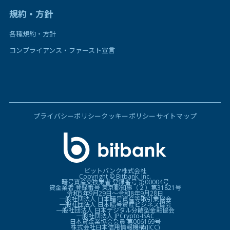
規約・方針
各種規約・方針
コンプライアンス・ファースト宣言
プライバシーポリシー
クッキーポリシー
サイトマップ
ビットバンク株式会社
Copyright © Bitbank, Inc.
暗号資産交換業者 登録番号 第00004号
貸金業者 登録番号 東京都知事（２）第31821号
令和5年9月29日〜令和8年9月28日
一般社団法人 日本暗号資産等取引業協会
一般社団法人 日本暗号資産ビジネス協会
一般社団法人 日本デジタル分散型金融協会
一般社団法人 JPCrypto-ISAC
日本貸金業協会会員 第006169号
株式会社日本信用情報機構(JICC)