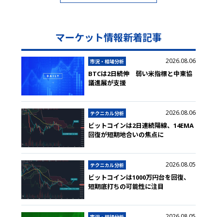
マーケット情報新着記事
2026.08.06
市況・相場分析
BTCは2日続伸 弱い米指標と中東協
議進展が支援
2026.08.06
テクニカル分析
ビットコインは2日連続陽線、14EMA
回復が短期地合いの焦点に
2026.08.05
テクニカル分析
ビットコインは1000万円台を回復、
短期底打ちの可能性に注目
2026.08.05