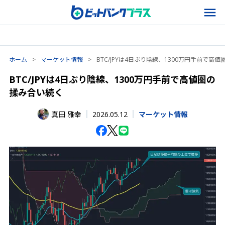
ホーム
>
マーケット情報
>
BTC/JPYは4日ぶり陰線、1300万円手前で高
BTC/JPYは4日ぶり陰線、1300万円手前で高値圏の
揉み合い続く
2026.05.12
真田 雅幸
マーケット情報