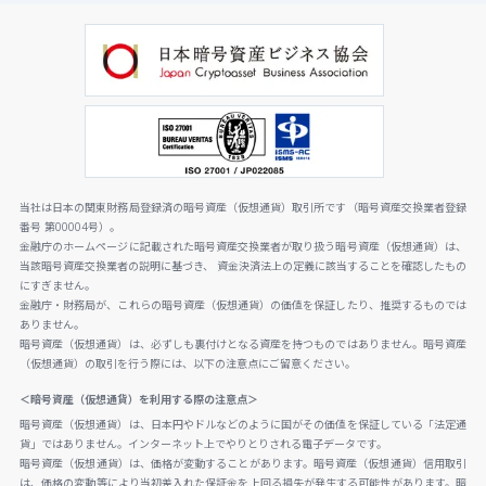
当社は日本の関東財務局登録済の暗号資産（仮想通貨）取引所です（暗号資産交換業者登録
番号 第00004号）。
金融庁のホームページに記載された暗号資産交換業者が取り扱う暗号資産（仮想通貨）は、
当該暗号資産交換業者の説明に基づき、 資金決済法上の定義に該当することを確認したもの
にすぎません。
金融庁・財務局が、これらの暗号資産（仮想通貨）の価値を保証したり、推奨するものでは
ありません。
暗号資産（仮想通貨）は、必ずしも裏付けとなる資産を持つものではありません。暗号資産
（仮想通貨）の取引を行う際には、以下の注意点にご留意ください。
＜暗号資産（仮想通貨）を利用する際の注意点＞
暗号資産（仮想通貨）は、日本円やドルなどのように国がその価値を保証している「法定通
貨」ではありません。インターネット上でやりとりされる電子データです。
暗号資産（仮想通貨）は、価格が変動することがあります。暗号資産（仮想通貨）信用取引
は、価格の変動等により当初差入れた保証金を上回る損失が発生する可能性があります。暗