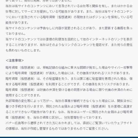
析であって、当社の見解、分析ではありません。
当社は当サイトのコンテンツにおいて言及されている会社等と関係を有し、またはかかる会
社等に対してサービスを提供している可能性があります。また、当社は当サイトのコンテン
ツにおいて言及されている暗号資産（仮想通貨）の現物またはポジションを保有している可
能性があります。
当サイトのコンテンツは予告なしに内容が変更されることがあり、また更新する義務を負っ
ておりません。
当サイトのコンテンツではお客様の利便性を目的として他のインターネットのリンクを表示
することがありますが、当社はそのようなリンクのコンテンツを是認せず、また何らの責任
も負わないものとします。
＜注意事項＞
暗号資産（仮想通貨）は、移転記録の仕組みに重大な問題が発生した場合やサイバー攻撃等
により暗号資産（仮想通貨）が消失した場合には、その価値が失われるリスクがあります。
暗号資産（仮想通貨）は、その秘密鍵を失う、または第三者に秘密鍵を悪用された場合、保
有する暗号資産（仮想通貨）を利用することができず、その価値を失うリスクがあります。
暗号資産（仮想通貨）は対価の弁済を受ける者の同意がある場合に限り代価の弁済のために
使用することができます。
外部環境の変化等によって万が一、当社の事業が継続できなくなった場合には、関係法令に
基づき手続きを行いますが、預託された金銭および暗号資産（仮想通貨）をお客様に返還す
ることができない可能性があります。なお、当社はユーザーに預託された金銭および暗号資
産（仮想通貨）を、当社の資産と区分し、分別管理を行っております。
バナー広告等から遷移されてきた方におかれましては、直前にご覧頂いていたウェブサイト
の情報は、当社が作成し管理するものではありませんのでご留意ください。