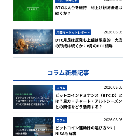
市況・相場分析
BTCは大台を維持 利上げ観測後退は
続くか？
2026.08.05
月間マーケットレポート
BTC月足は反発も上値は限定的 大底
の形成は続くか：8月のBTC相場
コラム新着記事
2026.08.05
コラム
ビットコインドミナンス（BTC.D）と
は？見方・チャート・アルトシーズン
との関係をどう活用する？
2026.08.05
コラム
ビットコイン連動株の選び方5つ｜
NISAも解説