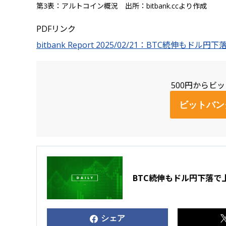
第3表：アルトコイン概況 出所：bitbank.ccより作成
PDFリンク
bitbank Report 2025/02/21：BTC続
500円からビ
ビットバン
BTC続伸もドル円下落
シェア