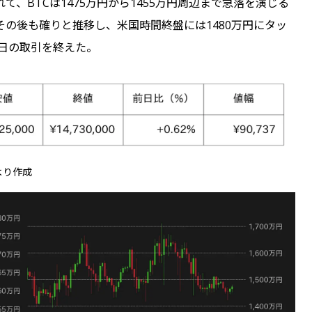
、BTCは1475万円から1455万円周辺まで急落を演じる
の後も確りと推移し、米国時間終盤には1480万円にタッ
の日の取引を終えた。
cより作成