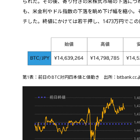
られた。その後、寄り付きの米株式市場の下落につれて
も、米金利やドル指数の下落を眺め下げ幅を縮小。そ
チした。終値にかけては若干押し、1473万円でこ
第1表：前日のBTC対円四本値と値動き 出所：bitbank.c