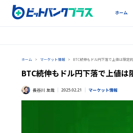
ホーム
ホーム
>
マーケット情報
>
BTC続伸もドル円下落で上値は限定
BTC続伸もドル円下落で上値は
2025.02.21
長谷川 友哉
マーケット情報