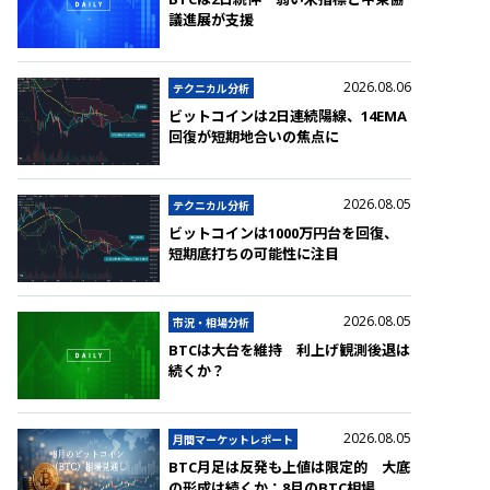
議進展が支援
2026.08.06
テクニカル分析
ビットコインは2日連続陽線、14EMA
回復が短期地合いの焦点に
2026.08.05
テクニカル分析
ビットコインは1000万円台を回復、
短期底打ちの可能性に注目
2026.08.05
市況・相場分析
BTCは大台を維持 利上げ観測後退は
続くか？
2026.08.05
月間マーケットレポート
BTC月足は反発も上値は限定的 大底
の形成は続くか：8月のBTC相場