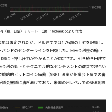
（右、日足）チャート 出所：bitbank.ccより作成
余地は限定されたが、ドル建てでは1.7%超の上昇を記録し、
ーバンドのセンターラインを回復した。日米金利差の縮小
相場に下押し圧力が掛かることが想定され、引き続き円建て
、米金利の低下とテクニカル的なセンチメントの改善で地合い
戦略的ビットコイン備蓄（SBR）法案が州議会下院での審
が議会審議に漕ぎ着けており、米国の州レベルでのSBR創設