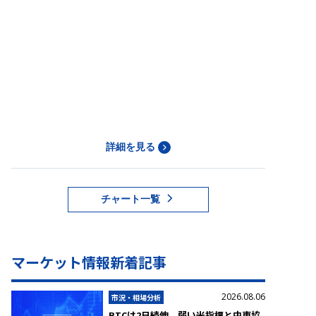
詳細を見る
チャート一覧
マーケット情報新着記事
2026.08.06
市況・相場分析
BTCは2日続伸 弱い米指標と中東協