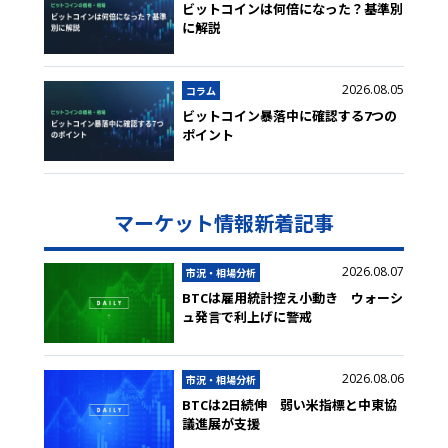
ビットコインは何倍になった？基準別
に解説
2026.08.05
コラム
ビットコイン暴落中に確認する7つの
ポイント
マーケット情報新着記事
2026.08.07
市況・相場分析
BTCは雇用統計控え小動き ウォーシ
ュ発言で利上げに警戒
2026.08.06
市況・相場分析
BTCは2日続伸 弱い米指標と中東協
議進展が支援