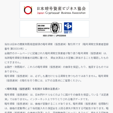
当社は日本の関東財務局登録済の暗号資産（仮想通貨）取引所です（暗号資産交換業者登録
番号 第00004号）。
金融庁のホームページに記載された暗号資産交換業者が取り扱う暗号資産（仮想通貨）は、
当該暗号資産交換業者の説明に基づき、 資金決済法上の定義に該当することを確認したもの
にすぎません。
金融庁・財務局が、これらの暗号資産（仮想通貨）の価値を保証したり、推奨するものでは
ありません。
暗号資産（仮想通貨）は、必ずしも裏付けとなる資産を持つものではありません。暗号資産
（仮想通貨）の取引を行う際には、以下の注意点にご留意ください。
＜暗号資産（仮想通貨）を利用する際の注意点＞
暗号資産（仮想通貨）は、日本円やドルなどのように国がその価値を保証している「法定通
貨」ではありません。インターネット上でやりとりされる電子データです。
暗号資産（仮想通貨）は、価格が変動することがあります。暗号資産（仮想通貨）信用取引
は、価格の変動等により当初差入れた保証金を上回る損失が発生する可能性があります。暗
号資産（仮想通貨）の価格が急落したり、突然無価値になってしまうなど、損をする可能性