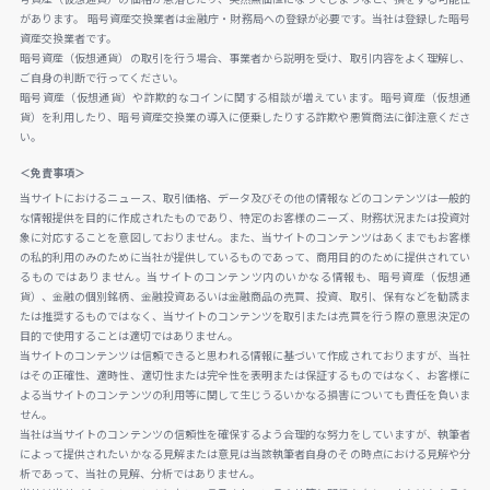
があります。 暗号資産交換業者は金融庁・財務局への登録が必要です。当社は登録した暗号
資産交換業者です。
暗号資産（仮想通貨）の取引を行う場合、事業者から説明を受け、取引内容をよく理解し、
ご自身の判断で行ってください。
暗号資産（仮想通貨）や詐欺的なコインに関する相談が増えています。暗号資産（仮想通
貨）を利用したり、暗号資産交換業の導入に便乗したりする詐欺や悪質商法に御注意くださ
い。
＜免責事項＞
当サイトにおけるニュース、取引価格、データ及びその他の情報などのコンテンツは一般的
な情報提供を目的に作成されたものであり、特定のお客様のニーズ、財務状況または投資対
象に対応することを意図しておりません。また、当サイトのコンテンツはあくまでもお客様
の私的利用のみのために当社が提供しているものであって、商用目的のために提供されてい
るものではありません。当サイトのコンテンツ内のいかなる情報も、暗号資産（仮想通
貨）、金融の個別銘柄、金融投資あるいは金融商品の売買、投資、取引、保有などを勧誘ま
たは推奨するものではなく、当サイトのコンテンツを取引または売買を行う際の意思決定の
目的で使用することは適切ではありません。
当サイトのコンテンツは信頼できると思われる情報に基づいて作成されておりますが、当社
はその正確性、適時性、適切性または完全性を表明または保証するものではなく、お客様に
よる当サイトのコンテンツの利用等に関して生じうるいかなる損害についても責任を負いま
せん。
当社は当サイトのコンテンツの信頼性を確保するよう合理的な努力をしていますが、執筆者
によって提供されたいかなる見解または意見は当該執筆者自身のその時点における見解や分
析であって、当社の見解、分析ではありません。