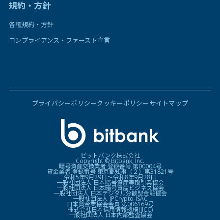
規約・方針
各種規約・方針
コンプライアンス・ファースト宣言
プライバシーポリシー
クッキーポリシー
サイトマップ
ビットバンク株式会社
Copyright © Bitbank, Inc.
暗号資産交換業者 登録番号 第00004号
貸金業者 登録番号 東京都知事（２）第31821号
令和5年9月29日〜令和8年9月28日
一般社団法人 日本暗号資産等取引業協会
一般社団法人 日本暗号資産ビジネス協会
一般社団法人 日本デジタル分散型金融協会
一般社団法人 JPCrypto-ISAC
日本貸金業協会会員 第006169号
株式会社日本信用情報機構(JICC)
一般社団法人 日本内部監査協会