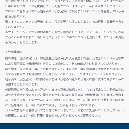
当社は当サイトのコンテンツにおいて言及されている会社等と関係を有し、またはかかる会
社等に対してサービスを提供している可能性があります。また、当社は当サイトのコンテン
ツにおいて言及されている暗号資産（仮想通貨）の現物またはポジションを保有している可
能性があります。
当サイトのコンテンツは予告なしに内容が変更されることがあり、また更新する義務を負っ
ておりません。
当サイトのコンテンツではお客様の利便性を目的として他のインターネットのリンクを表示
することがありますが、当社はそのようなリンクのコンテンツを是認せず、また何らの責任
も負わないものとします。
＜注意事項＞
暗号資産（仮想通貨）は、移転記録の仕組みに重大な問題が発生した場合やサイバー攻撃等
により暗号資産（仮想通貨）が消失した場合には、その価値が失われるリスクがあります。
暗号資産（仮想通貨）は、その秘密鍵を失う、または第三者に秘密鍵を悪用された場合、保
有する暗号資産（仮想通貨）を利用することができず、その価値を失うリスクがあります。
暗号資産（仮想通貨）は対価の弁済を受ける者の同意がある場合に限り代価の弁済のために
使用することができます。
外部環境の変化等によって万が一、当社の事業が継続できなくなった場合には、関係法令に
基づき手続きを行いますが、預託された金銭および暗号資産（仮想通貨）をお客様に返還す
ることができない可能性があります。なお、当社はユーザーに預託された金銭および暗号資
産（仮想通貨）を、当社の資産と区分し、分別管理を行っております。
バナー広告等から遷移されてきた方におかれましては、直前にご覧頂いていたウェブサイト
の情報は、当社が作成し管理するものではありませんのでご留意ください。