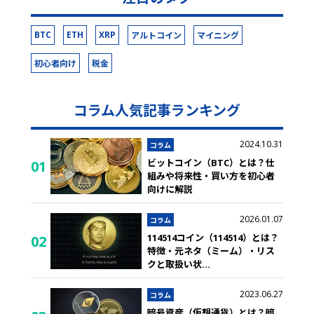
BTC
ETH
XRP
アルトコイン
マイニング
初心者向け
税金
コラム人気記事ランキング
2024.10.31
コラム
ビットコイン（BTC）とは？仕
01
組みや将来性・買い方を初心者
向けに解説
2026.01.07
コラム
114514コイン（114514）とは？
02
特徴・元ネタ（ミーム）・リス
クと取扱い状
...
2023.06.27
コラム
暗号資産（仮想通貨）とは？暗