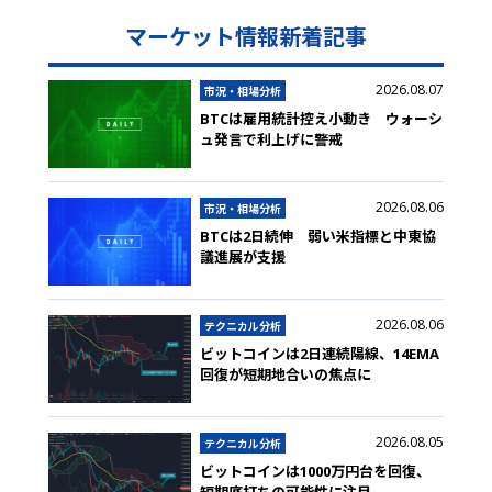
マーケット情報新着記事
2026.08.07
市況・相場分析
BTCは雇用統計控え小動き ウォーシ
ュ発言で利上げに警戒
2026.08.06
市況・相場分析
BTCは2日続伸 弱い米指標と中東協
議進展が支援
2026.08.06
テクニカル分析
ビットコインは2日連続陽線、14EMA
回復が短期地合いの焦点に
2026.08.05
テクニカル分析
ビットコインは1000万円台を回復、