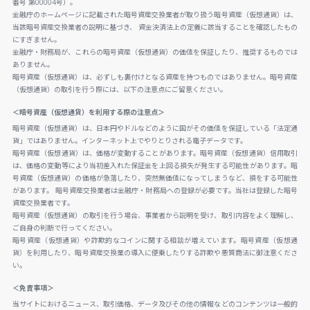
番号 第00004号）。
金融庁のホームページに記載された暗号資産交換業者が取り扱う暗号資産（仮想通貨）は、
当該暗号資産交換業者の説明に基づき、 資金決済法上の定義に該当することを確認したもの
にすぎません。
金融庁・財務局が、これらの暗号資産（仮想通貨）の価値を保証したり、推奨するものでは
ありません。
暗号資産（仮想通貨）は、必ずしも裏付けとなる資産を持つものではありません。暗号資産
（仮想通貨）の取引を行う際には、以下の注意点にご留意ください。
＜暗号資産（仮想通貨）を利用する際の注意点＞
暗号資産（仮想通貨）は、日本円やドルなどのように国がその価値を保証している「法定通
貨」ではありません。インターネット上でやりとりされる電子データです。
暗号資産（仮想通貨）は、価格が変動することがあります。暗号資産（仮想通貨）信用取引
は、価格の変動等により当初差入れた保証金を上回る損失が発生する可能性があります。暗
号資産（仮想通貨）の価格が急落したり、突然無価値になってしまうなど、損をする可能性
があります。 暗号資産交換業者は金融庁・財務局への登録が必要です。当社は登録した暗号
資産交換業者です。
暗号資産（仮想通貨）の取引を行う場合、事業者から説明を受け、取引内容をよく理解し、
ご自身の判断で行ってください。
暗号資産（仮想通貨）や詐欺的なコインに関する相談が増えています。暗号資産（仮想通
貨）を利用したり、暗号資産交換業の導入に便乗したりする詐欺や悪質商法に御注意くださ
い。
＜免責事項＞
当サイトにおけるニュース、取引価格、データ及びその他の情報などのコンテンツは一般的