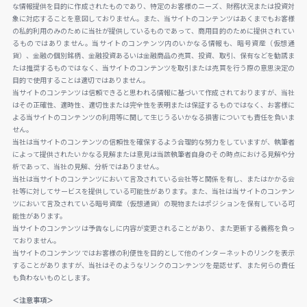
な情報提供を目的に作成されたものであり、特定のお客様のニーズ、財務状況または投資対
象に対応することを意図しておりません。また、当サイトのコンテンツはあくまでもお客様
の私的利用のみのために当社が提供しているものであって、商用目的のために提供されてい
るものではありません。当サイトのコンテンツ内のいかなる情報も、暗号資産（仮想通
貨）、金融の個別銘柄、金融投資あるいは金融商品の売買、投資、取引、保有などを勧誘ま
たは推奨するものではなく、当サイトのコンテンツを取引または売買を行う際の意思決定の
目的で使用することは適切ではありません。
当サイトのコンテンツは信頼できると思われる情報に基づいて作成されておりますが、当社
はその正確性、適時性、適切性または完全性を表明または保証するものではなく、お客様に
よる当サイトのコンテンツの利用等に関して生じうるいかなる損害についても責任を負いま
せん。
当社は当サイトのコンテンツの信頼性を確保するよう合理的な努力をしていますが、執筆者
によって提供されたいかなる見解または意見は当該執筆者自身のその時点における見解や分
析であって、当社の見解、分析ではありません。
当社は当サイトのコンテンツにおいて言及されている会社等と関係を有し、またはかかる会
社等に対してサービスを提供している可能性があります。また、当社は当サイトのコンテン
ツにおいて言及されている暗号資産（仮想通貨）の現物またはポジションを保有している可
能性があります。
当サイトのコンテンツは予告なしに内容が変更されることがあり、また更新する義務を負っ
ておりません。
当サイトのコンテンツではお客様の利便性を目的として他のインターネットのリンクを表示
することがありますが、当社はそのようなリンクのコンテンツを是認せず、また何らの責任
も負わないものとします。
＜注意事項＞