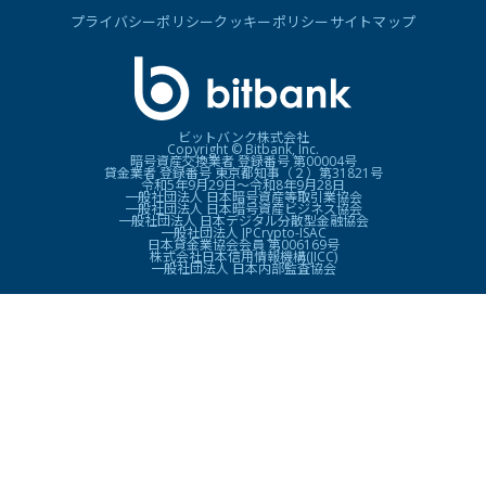
プライバシーポリシー
クッキーポリシー
サイトマップ
ビットバンク株式会社
Copyright © Bitbank, Inc.
暗号資産交換業者 登録番号 第00004号
貸金業者 登録番号 東京都知事（２）第31821号
令和5年9月29日〜令和8年9月28日
一般社団法人 日本暗号資産等取引業協会
一般社団法人 日本暗号資産ビジネス協会
一般社団法人 日本デジタル分散型金融協会
一般社団法人 JPCrypto-ISAC
日本貸金業協会会員 第006169号
株式会社日本信用情報機構(JICC)
一般社団法人 日本内部監査協会