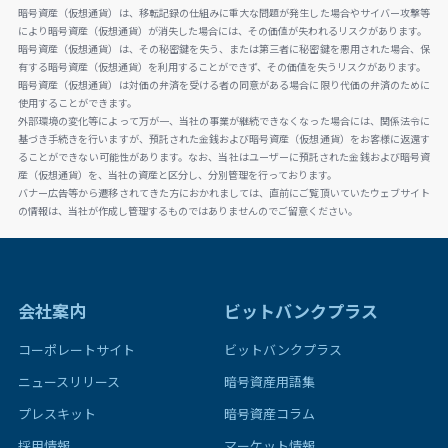
暗号資産（仮想通貨）は、移転記録の仕組みに重大な問題が発生した場合やサイバー攻撃等
により暗号資産（仮想通貨）が消失した場合には、その価値が失われるリスクがあります。
暗号資産（仮想通貨）は、その秘密鍵を失う、または第三者に秘密鍵を悪用された場合、保
有する暗号資産（仮想通貨）を利用することができず、その価値を失うリスクがあります。
暗号資産（仮想通貨）は対価の弁済を受ける者の同意がある場合に限り代価の弁済のために
使用することができます。
外部環境の変化等によって万が一、当社の事業が継続できなくなった場合には、関係法令に
基づき手続きを行いますが、預託された金銭および暗号資産（仮想通貨）をお客様に返還す
ることができない可能性があります。なお、当社はユーザーに預託された金銭および暗号資
産（仮想通貨）を、当社の資産と区分し、分別管理を行っております。
バナー広告等から遷移されてきた方におかれましては、直前にご覧頂いていたウェブサイト
の情報は、当社が作成し管理するものではありませんのでご留意ください。
会社案内
ビットバンクプラス
コーポレートサイト
ビットバンクプラス
ニュースリリース
暗号資産用語集
プレスキット
暗号資産コラム
採用情報
マーケット情報