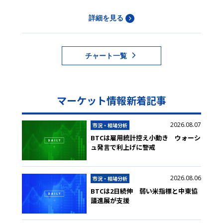
詳細を見る
チャート一覧
マーケット情報新着記事
2026.08.07
市況・相場分析
BTCは雇用統計控え小動き ウォーシ
ュ発言で利上げに警戒
2026.08.06
市況・相場分析
BTCは2日続伸 弱い米指標と中東協
議進展が支援