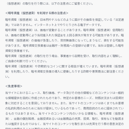
（仮想通貨）の取引を行う際には、以下の注意点にご留意ください。
＜暗号資産（仮想通貨）を利用する際の注意点＞
暗号資産（仮想通貨）は、日本円やドルなどのように国がその価値を保証している「法定通
貨」ではありません。インターネット上でやりとりされる電子データです。
暗号資産（仮想通貨）は、価格が変動することがあります。暗号資産（仮想通貨）信用取引
は、価格の変動等により当初差入れた保証金を上回る損失が発生する可能性があります。暗
号資産（仮想通貨）の価格が急落したり、突然無価値になってしまうなど、損をする可能性
があります。 暗号資産交換業者は金融庁・財務局への登録が必要です。当社は登録した暗号
資産交換業者です。
暗号資産（仮想通貨）の取引を行う場合、事業者から説明を受け、取引内容をよく理解し、
ご自身の判断で行ってください。
暗号資産（仮想通貨）や詐欺的なコインに関する相談が増えています。暗号資産（仮想通
貨）を利用したり、暗号資産交換業の導入に便乗したりする詐欺や悪質商法に御注意くださ
い。
＜免責事項＞
当サイトにおけるニュース、取引価格、データ及びその他の情報などのコンテンツは一般的
な情報提供を目的に作成されたものであり、特定のお客様のニーズ、財務状況または投資対
象に対応することを意図しておりません。また、当サイトのコンテンツはあくまでもお客様
の私的利用のみのために当社が提供しているものであって、商用目的のために提供されてい
るものではありません。当サイトのコンテンツ内のいかなる情報も、暗号資産（仮想通
貨）、金融の個別銘柄、金融投資あるいは金融商品の売買、投資、取引、保有などを勧誘ま
たは推奨するものではなく、当サイトのコンテンツを取引または売買を行う際の意思決定の
目的で使用することは適切ではありません。