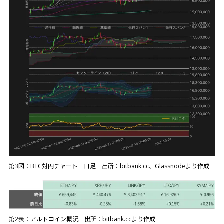
第3図：BTC対円チャート 日足 出所：bitbank.cc、Glassnodeより作成
第2表：アルトコイン概況 出所：bitbank.ccより作成