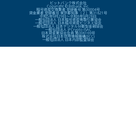
ビットバンク株式会社
Copyright © Bitbank, Inc.
暗号資産交換業者 登録番号 第00004号
貸金業者 登録番号 東京都知事（２）第31821号
令和5年9月29日〜令和8年9月28日
一般社団法人 日本暗号資産等取引業協会
一般社団法人 日本暗号資産ビジネス協会
一般社団法人 日本デジタル分散型金融協会
一般社団法人 JPCrypto-ISAC
日本貸金業協会会員 第006169号
株式会社日本信用情報機構(JICC)
一般社団法人 日本内部監査協会