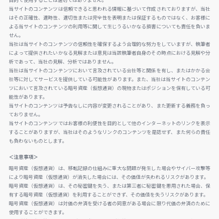
当サイトのコンテンツは信頼できると思われる情報に基づいて作成されておりますが、当社
はその正確性、適時性、適切性または完全性を表明または保証するものではなく、お客様に
よる当サイトのコンテンツの利用等に関して生じうるいかなる損害についても責任を負いま
せん。
当社は当サイトのコンテンツの信頼性を確保するよう合理的な努力をしていますが、執筆者
によって提供されたいかなる見解または意見は当該執筆者自身のその時点における見解や分
析であって、当社の見解、分析ではありません。
当社は当サイトのコンテンツにおいて言及されている会社等と関係を有し、またはかかる会
社等に対してサービスを提供している可能性があります。また、当社は当サイトのコンテン
ツにおいて言及されている暗号資産（仮想通貨）の現物またはポジションを保有している可
能性があります。
当サイトのコンテンツは予告なしに内容が変更されることがあり、また更新する義務を負っ
ておりません。
当サイトのコンテンツではお客様の利便性を目的として他のインターネットのリンクを表示
することがありますが、当社はそのようなリンクのコンテンツを是認せず、また何らの責任
も負わないものとします。
＜注意事項＞
暗号資産（仮想通貨）は、移転記録の仕組みに重大な問題が発生した場合やサイバー攻撃等
により暗号資産（仮想通貨）が消失した場合には、その価値が失われるリスクがあります。
暗号資産（仮想通貨）は、その秘密鍵を失う、または第三者に秘密鍵を悪用された場合、保
有する暗号資産（仮想通貨）を利用することができず、その価値を失うリスクがあります。
暗号資産（仮想通貨）は対価の弁済を受ける者の同意がある場合に限り代価の弁済のために
使用することができます。