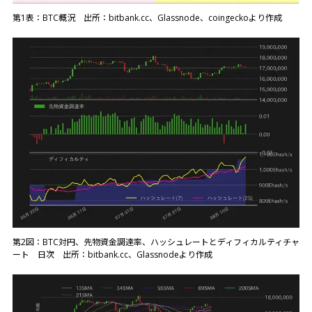
第1表：BTC概況 出所：bitbank.cc、Glassnode、coingeckoより作成
第2図：BTC対円、先物資金調達率、ハッシュレートとディフィカルティチャ
ート 日次 出所：bitbank.cc、Glassnodeより作成