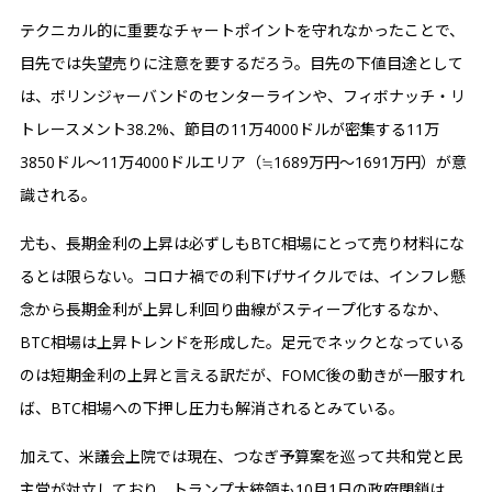
テクニカル的に重要なチャートポイントを守れなかったことで、
目先では失望売りに注意を要するだろう。目先の下値目途として
は、ボリンジャーバンドのセンターラインや、フィボナッチ・リ
トレースメント38.2%、節目の11万4000ドルが密集する11万
3850ドル〜11万4000ドルエリア（≒1689万円〜1691万円）が意
識される。
尤も、長期金利の上昇は必ずしもBTC相場にとって売り材料にな
るとは限らない。コロナ禍での利下げサイクルでは、インフレ懸
念から長期金利が上昇し利回り曲線がスティープ化するなか、
BTC相場は上昇トレンドを形成した。足元でネックとなっている
のは短期金利の上昇と言える訳だが、FOMC後の動きが一服すれ
ば、BTC相場への下押し圧力も解消されるとみている。
加えて、米議会上院では現在、つなぎ予算案を巡って共和党と民
主党が対立しており、トランプ大統領も10月1日の政府閉鎖は