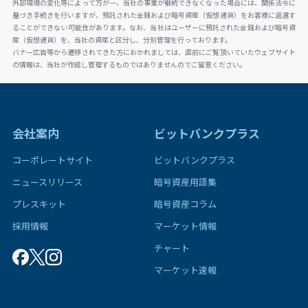
外部環境の変化等によって万が一、当社の事業が継続できなくなった場合には、関係法令に
基づき手続きを行いますが、預託された金銭および暗号資産（仮想通貨）をお客様に返還す
ることができない可能性があります。なお、当社はユーザーに預託された金銭および暗号資
産（仮想通貨）を、当社の資産と区分し、分別管理を行っております。
バナー広告等から遷移されてきた方におかれましては、直前にご覧頂いていたウェブサイト
の情報は、当社が作成し管理するものではありませんのでご留意ください。
会社案内
ビットバンクプラス
コーポレートサイト
ビットバンクプラス
ニュースリリース
暗号資産用語集
プレスキット
暗号資産コラム
採用情報
マーケット情報
チャート
マーケット速報