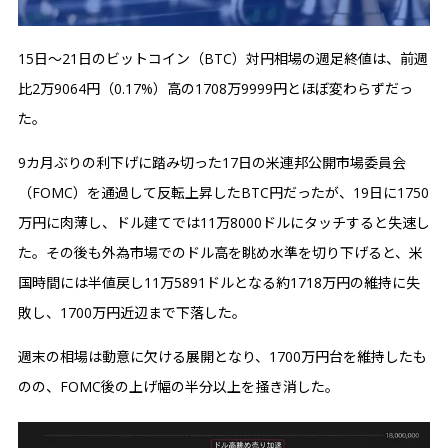
15日〜21日のビットコイン（BTC）対円相場の週足終値は、前週
比2万9064円（0.17%）高の1708万9999円とほぼ変わらずだっ
た。
9カ月ぶりの利下げに踏み切った17日の米連邦公開市場委員会
（FOMC）を通過して反転上昇したBTC円だったが、19日に1750
万円に肉薄し、ドル建てでは11万8000ドルにタッチすると失速し
た。その後も外為市場でのドル高を眺め水準を切り下げると、米
国時間には半値戻し11万5891ドルとなる約1718万円の維持に失
敗し、1700万円近辺まで下落した。
週末の相場は動意に欠ける展開となり、1700万円台を維持したも
のの、FOMC後の上げ幅の半分以上を掻き消した。