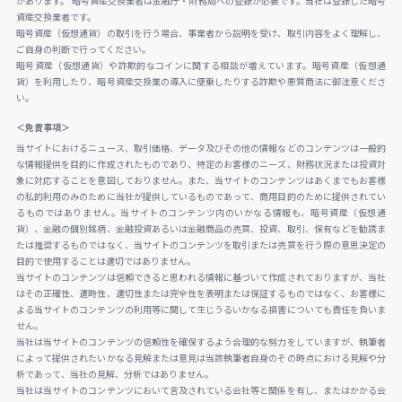
があります。 暗号資産交換業者は金融庁・財務局への登録が必要です。当社は登録した暗号
資産交換業者です。
暗号資産（仮想通貨）の取引を行う場合、事業者から説明を受け、取引内容をよく理解し、
ご自身の判断で行ってください。
暗号資産（仮想通貨）や詐欺的なコインに関する相談が増えています。暗号資産（仮想通
貨）を利用したり、暗号資産交換業の導入に便乗したりする詐欺や悪質商法に御注意くださ
い。
＜免責事項＞
当サイトにおけるニュース、取引価格、データ及びその他の情報などのコンテンツは一般的
な情報提供を目的に作成されたものであり、特定のお客様のニーズ、財務状況または投資対
象に対応することを意図しておりません。また、当サイトのコンテンツはあくまでもお客様
の私的利用のみのために当社が提供しているものであって、商用目的のために提供されてい
るものではありません。当サイトのコンテンツ内のいかなる情報も、暗号資産（仮想通
貨）、金融の個別銘柄、金融投資あるいは金融商品の売買、投資、取引、保有などを勧誘ま
たは推奨するものではなく、当サイトのコンテンツを取引または売買を行う際の意思決定の
目的で使用することは適切ではありません。
当サイトのコンテンツは信頼できると思われる情報に基づいて作成されておりますが、当社
はその正確性、適時性、適切性または完全性を表明または保証するものではなく、お客様に
よる当サイトのコンテンツの利用等に関して生じうるいかなる損害についても責任を負いま
せん。
当社は当サイトのコンテンツの信頼性を確保するよう合理的な努力をしていますが、執筆者
によって提供されたいかなる見解または意見は当該執筆者自身のその時点における見解や分
析であって、当社の見解、分析ではありません。
当社は当サイトのコンテンツにおいて言及されている会社等と関係を有し、またはかかる会