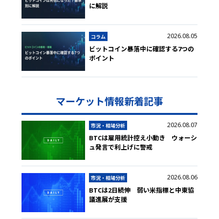
に解説
2026.08.05
コラム
ビットコイン暴落中に確認する7つの
ポイント
マーケット情報新着記事
2026.08.07
市況・相場分析
BTCは雇用統計控え小動き ウォーシ
ュ発言で利上げに警戒
2026.08.06
市況・相場分析
BTCは2日続伸 弱い米指標と中東協
議進展が支援