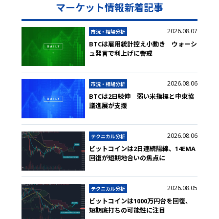
マーケット情報新着記事
2026.08.07
市況・相場分析
BTCは雇用統計控え小動き ウォーシ
ュ発言で利上げに警戒
2026.08.06
市況・相場分析
BTCは2日続伸 弱い米指標と中東協
議進展が支援
2026.08.06
テクニカル分析
ビットコインは2日連続陽線、14EMA
回復が短期地合いの焦点に
2026.08.05
テクニカル分析
ビットコインは1000万円台を回復、
短期底打ちの可能性に注目