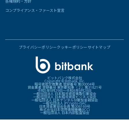
各種規約・方針
コンプライアンス・ファースト宣言
プライバシーポリシー
クッキーポリシー
サイトマップ
ビットバンク株式会社
Copyright © Bitbank, Inc.
暗号資産交換業者 登録番号 第00004号
貸金業者 登録番号 東京都知事（２）第31821号
令和5年9月29日〜令和8年9月28日
一般社団法人 日本暗号資産等取引業協会
一般社団法人 日本暗号資産ビジネス協会
一般社団法人 日本デジタル分散型金融協会
一般社団法人 JPCrypto-ISAC
日本貸金業協会会員 第006169号
株式会社日本信用情報機構(JICC)
一般社団法人 日本内部監査協会