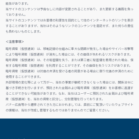
能性があります。
当サイトのコンテンツは予告なしに内容が変更されることがあり、また更新する義務を負っ
ておりません。
当サイトのコンテンツではお客様の利便性を目的として他のインターネットのリンクを表示
することがありますが、当社はそのようなリンクのコンテンツを是認せず、また何らの責任
も負わないものとします。
＜注意事項＞
暗号資産（仮想通貨）は、移転記録の仕組みに重大な問題が発生した場合やサイバー攻撃等
により暗号資産（仮想通貨）が消失した場合には、その価値が失われるリスクがあります。
暗号資産（仮想通貨）は、その秘密鍵を失う、または第三者に秘密鍵を悪用された場合、保
有する暗号資産（仮想通貨）を利用することができず、その価値を失うリスクがあります。
暗号資産（仮想通貨）は対価の弁済を受ける者の同意がある場合に限り代価の弁済のために
使用することができます。
外部環境の変化等によって万が一、当社の事業が継続できなくなった場合には、関係法令に
基づき手続きを行いますが、預託された金銭および暗号資産（仮想通貨）をお客様に返還す
ることができない可能性があります。なお、当社はユーザーに預託された金銭および暗号資
産（仮想通貨）を、当社の資産と区分し、分別管理を行っております。
バナー広告等から遷移されてきた方におかれましては、直前にご覧頂いていたウェブサイト
の情報は、当社が作成し管理するものではありませんのでご留意ください。