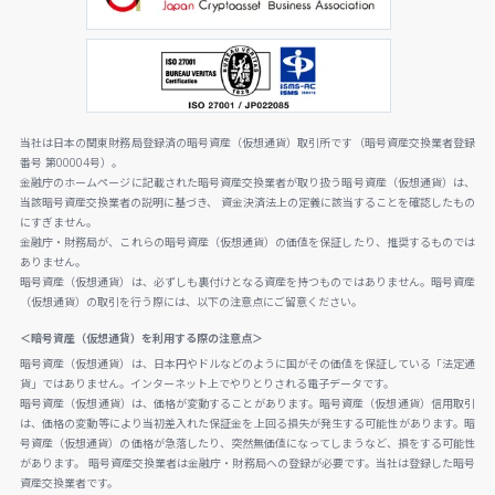
当社は日本の関東財務局登録済の暗号資産（仮想通貨）取引所です（暗号資産交換業者登録
番号 第00004号）。
金融庁のホームページに記載された暗号資産交換業者が取り扱う暗号資産（仮想通貨）は、
当該暗号資産交換業者の説明に基づき、 資金決済法上の定義に該当することを確認したもの
にすぎません。
金融庁・財務局が、これらの暗号資産（仮想通貨）の価値を保証したり、推奨するものでは
ありません。
暗号資産（仮想通貨）は、必ずしも裏付けとなる資産を持つものではありません。暗号資産
（仮想通貨）の取引を行う際には、以下の注意点にご留意ください。
＜暗号資産（仮想通貨）を利用する際の注意点＞
暗号資産（仮想通貨）は、日本円やドルなどのように国がその価値を保証している「法定通
貨」ではありません。インターネット上でやりとりされる電子データです。
暗号資産（仮想通貨）は、価格が変動することがあります。暗号資産（仮想通貨）信用取引
は、価格の変動等により当初差入れた保証金を上回る損失が発生する可能性があります。暗
号資産（仮想通貨）の価格が急落したり、突然無価値になってしまうなど、損をする可能性
があります。 暗号資産交換業者は金融庁・財務局への登録が必要です。当社は登録した暗号
資産交換業者です。