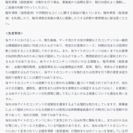
暗号資産（仮想通貨）の取引を行う場合、事業者から説明を受け、取引内容をよく理解し、
ご自身の判断で行ってください。
暗号資産（仮想通貨）や詐欺的なコインに関する相談が増えています。暗号資産（仮想通
貨）を利用したり、暗号資産交換業の導入に便乗したりする詐欺や悪質商法に御注意くださ
い。
＜免責事項＞
当サイトにおけるニュース、取引価格、データ及びその他の情報などのコンテンツは一般的
な情報提供を目的に作成されたものであり、特定のお客様のニーズ、財務状況または投資対
象に対応することを意図しておりません。また、当サイトのコンテンツはあくまでもお客様
の私的利用のみのために当社が提供しているものであって、商用目的のために提供されてい
るものではありません。当サイトのコンテンツ内のいかなる情報も、暗号資産（仮想通
貨）、金融の個別銘柄、金融投資あるいは金融商品の売買、投資、取引、保有などを勧誘ま
たは推奨するものではなく、当サイトのコンテンツを取引または売買を行う際の意思決定の
目的で使用することは適切ではありません。
当サイトのコンテンツは信頼できると思われる情報に基づいて作成されておりますが、当社
はその正確性、適時性、適切性または完全性を表明または保証するものではなく、お客様に
よる当サイトのコンテンツの利用等に関して生じうるいかなる損害についても責任を負いま
せん。
当社は当サイトのコンテンツの信頼性を確保するよう合理的な努力をしていますが、執筆者
によって提供されたいかなる見解または意見は当該執筆者自身のその時点における見解や分
析であって、当社の見解、分析ではありません。
当社は当サイトのコンテンツにおいて言及されている会社等と関係を有し、またはかかる会
社等に対してサービスを提供している可能性があります。また、当社は当サイトのコンテン
ツにおいて言及されている暗号資産（仮想通貨）の現物またはポジションを保有している可