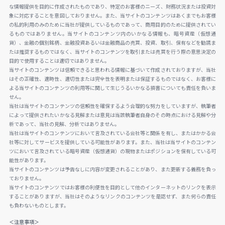
な情報提供を目的に作成されたものであり、特定のお客様のニーズ、財務状況または投資対
象に対応することを意図しておりません。また、当サイトのコンテンツはあくまでもお客様
の私的利用のみのために当社が提供しているものであって、商用目的のために提供されてい
るものではありません。当サイトのコンテンツ内のいかなる情報も、暗号資産（仮想通
貨）、金融の個別銘柄、金融投資あるいは金融商品の売買、投資、取引、保有などを勧誘ま
たは推奨するものではなく、当サイトのコンテンツを取引または売買を行う際の意思決定の
目的で使用することは適切ではありません。
当サイトのコンテンツは信頼できると思われる情報に基づいて作成されておりますが、当社
はその正確性、適時性、適切性または完全性を表明または保証するものではなく、お客様に
よる当サイトのコンテンツの利用等に関して生じうるいかなる損害についても責任を負いま
せん。
当社は当サイトのコンテンツの信頼性を確保するよう合理的な努力をしていますが、執筆者
によって提供されたいかなる見解または意見は当該執筆者自身のその時点における見解や分
析であって、当社の見解、分析ではありません。
当社は当サイトのコンテンツにおいて言及されている会社等と関係を有し、またはかかる会
社等に対してサービスを提供している可能性があります。また、当社は当サイトのコンテン
ツにおいて言及されている暗号資産（仮想通貨）の現物またはポジションを保有している可
能性があります。
当サイトのコンテンツは予告なしに内容が変更されることがあり、また更新する義務を負っ
ておりません。
当サイトのコンテンツではお客様の利便性を目的として他のインターネットのリンクを表示
することがありますが、当社はそのようなリンクのコンテンツを是認せず、また何らの責任
も負わないものとします。
＜注意事項＞