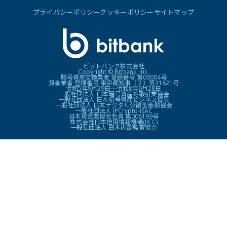
プライバシーポリシー
クッキーポリシー
サイトマップ
ビットバンク株式会社
Copyright © Bitbank, Inc.
暗号資産交換業者 登録番号 第00004号
貸金業者 登録番号 東京都知事（２）第31821号
令和5年9月29日〜令和8年9月28日
一般社団法人 日本暗号資産等取引業協会
一般社団法人 日本暗号資産ビジネス協会
一般社団法人 日本デジタル分散型金融協会
一般社団法人 JPCrypto-ISAC
日本貸金業協会会員 第006169号
株式会社日本信用情報機構(JICC)
一般社団法人 日本内部監査協会