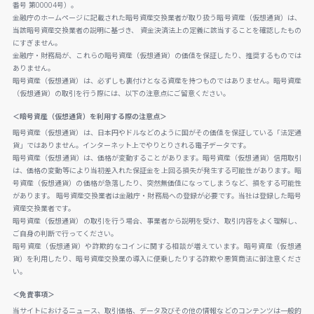
番号 第00004号）。
金融庁のホームページに記載された暗号資産交換業者が取り扱う暗号資産（仮想通貨）は、
当該暗号資産交換業者の説明に基づき、 資金決済法上の定義に該当することを確認したもの
にすぎません。
金融庁・財務局が、これらの暗号資産（仮想通貨）の価値を保証したり、推奨するものでは
ありません。
暗号資産（仮想通貨）は、必ずしも裏付けとなる資産を持つものではありません。暗号資産
（仮想通貨）の取引を行う際には、以下の注意点にご留意ください。
＜暗号資産（仮想通貨）を利用する際の注意点＞
暗号資産（仮想通貨）は、日本円やドルなどのように国がその価値を保証している「法定通
貨」ではありません。インターネット上でやりとりされる電子データです。
暗号資産（仮想通貨）は、価格が変動することがあります。暗号資産（仮想通貨）信用取引
は、価格の変動等により当初差入れた保証金を上回る損失が発生する可能性があります。暗
号資産（仮想通貨）の価格が急落したり、突然無価値になってしまうなど、損をする可能性
があります。 暗号資産交換業者は金融庁・財務局への登録が必要です。当社は登録した暗号
資産交換業者です。
暗号資産（仮想通貨）の取引を行う場合、事業者から説明を受け、取引内容をよく理解し、
ご自身の判断で行ってください。
暗号資産（仮想通貨）や詐欺的なコインに関する相談が増えています。暗号資産（仮想通
貨）を利用したり、暗号資産交換業の導入に便乗したりする詐欺や悪質商法に御注意くださ
い。
＜免責事項＞
当サイトにおけるニュース、取引価格、データ及びその他の情報などのコンテンツは一般的