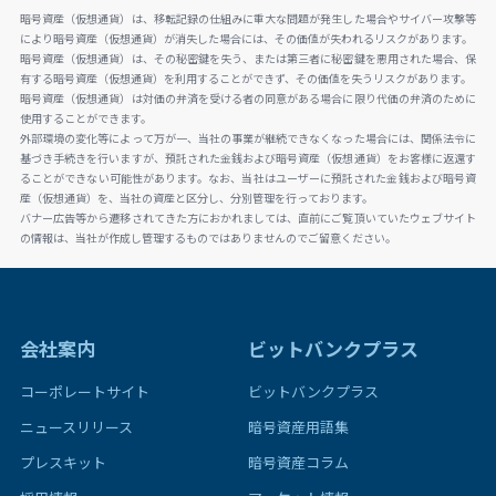
暗号資産（仮想通貨）は、移転記録の仕組みに重大な問題が発生した場合やサイバー攻撃等
により暗号資産（仮想通貨）が消失した場合には、その価値が失われるリスクがあります。
暗号資産（仮想通貨）は、その秘密鍵を失う、または第三者に秘密鍵を悪用された場合、保
有する暗号資産（仮想通貨）を利用することができず、その価値を失うリスクがあります。
暗号資産（仮想通貨）は対価の弁済を受ける者の同意がある場合に限り代価の弁済のために
使用することができます。
外部環境の変化等によって万が一、当社の事業が継続できなくなった場合には、関係法令に
基づき手続きを行いますが、預託された金銭および暗号資産（仮想通貨）をお客様に返還す
ることができない可能性があります。なお、当社はユーザーに預託された金銭および暗号資
産（仮想通貨）を、当社の資産と区分し、分別管理を行っております。
バナー広告等から遷移されてきた方におかれましては、直前にご覧頂いていたウェブサイト
の情報は、当社が作成し管理するものではありませんのでご留意ください。
会社案内
ビットバンクプラス
コーポレートサイト
ビットバンクプラス
ニュースリリース
暗号資産用語集
プレスキット
暗号資産コラム