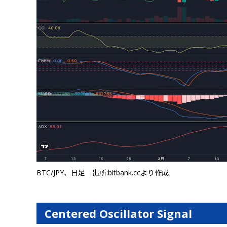
BTC/JPY、日足 出所:bitbank.ccより作成
Centered Oscillator Signal