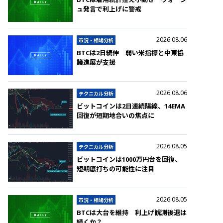
ュ発言で利上げに警戒
2026.08.06
市況・相場分析
BTCは2日続伸 弱い米指標と中東協
議進展が支援
2026.08.06
テクニカル分析
ビットコインは2日連続陽線、14EMA
回復が短期地合いの焦点に
2026.08.05
テクニカル分析
ビットコインは1000万円台を回復、
短期底打ちの可能性に注目
2026.08.05
市況・相場分析
BTCは大台を維持 利上げ観測後退は
続くか？