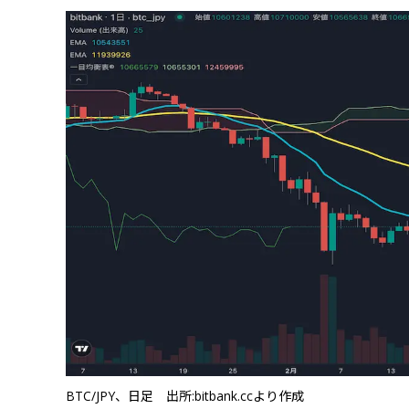
BTC/JPY、日足 出所:bitbank.ccより作成