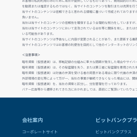
お客様の私的利用のみのために当社が提供しているものであって、商用目的のため
を勧誘または推奨するものではなく、当サイトのコンテンツを取引または売買を行
当サイトのコンテンツは信頼できると思われる情報に基づいて作成されております
負いません。
当社は当サイトのコンテンツの信頼性を確保するよう合理的な努力をしていますが
当社は当サイトのコンテンツにおいて言及されている会社等と関係を有し、または
いる可能性があります。
当サイトのコンテンツは予告なしに内容が変更されることがあり、また更新する義
当サイトのコンテンツではお客様の利便性を目的として他のインターネットのリン
＜注意事項＞
暗号資産（仮想通貨）は、移転記録の仕組みに重大な問題が発生した場合やサイバ
暗号資産（仮想通貨）は、その秘密鍵を失う、または第三者に秘密鍵を悪用された
暗号資産（仮想通貨）は対価の弁済を受ける者の同意がある場合に限り代価の弁済
外部環境の変化等によって万が一、当社の事業が継続できなくなった場合には、関
暗号資産（仮想通貨）を、当社の資産と区分し、分別管理を行っております。
バナー広告等から遷移されてきた方におかれましては、直前にご覧頂いていたウェ
会社案内
ビットバンクプ
コーポレートサイト
ビットバンクプラス