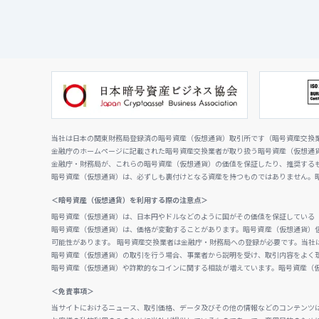
当社は日本の関東財務局登録済の暗号資産（仮想通貨）取引所です（暗号資産交換業者
金融庁のホームページに記載された暗号資産交換業者が取り扱う暗号資産（仮想通
金融庁・財務局が、これらの暗号資産（仮想通貨）の価値を保証したり、推奨する
暗号資産（仮想通貨）は、必ずしも裏付けとなる資産を持つものではありません。
＜暗号資産（仮想通貨）を利用する際の注意点＞
暗号資産（仮想通貨）は、日本円やドルなどのように国がその価値を保証している
暗号資産（仮想通貨）は、価格が変動することがあります。暗号資産（仮想通貨）
可能性があります。 暗号資産交換業者は金融庁・財務局への登録が必要です。当社
暗号資産（仮想通貨）の取引を行う場合、事業者から説明を受け、取引内容をよく
暗号資産（仮想通貨）や詐欺的なコインに関する相談が増えています。暗号資産（
＜免責事項＞
当サイトにおけるニュース、取引価格、データ及びその他の情報などのコンテンツ