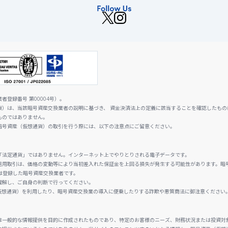
登録番号 第00004号）。
貨）は、当該暗号資産交換業者の説明に基づき、 資金決済法上の定義に該当することを確認したもの
ものではありません。
暗号資産（仮想通貨）の取引を行う際には、以下の注意点にご留意ください。
「法定通貨」ではありません。インターネット上でやりとりされる電子データです。
信用取引は、価格の変動等により当初差入れた保証金を上回る損失が発生する可能性があります。暗
は登録した暗号資産交換業者です。
理解し、ご自身の判断で行ってください。
仮想通貨）を利用したり、暗号資産交換業の導入に便乗したりする詐欺や悪質商法に御注意ください
は一般的な情報提供を目的に作成されたものであり、特定のお客様のニーズ、財務状況または投資対