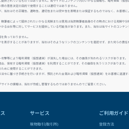
に提供されているものではありません。当サイトのコンテンツ内のいかなる情報も、暗号資産（仮想
う際の意思決定の目的で使用することは適切ではありません。
が、当社はその正確性、適時性、適切性または完全性を表明または保証するものではなく、お客様に
、執筆者によって提供されたいかなる見解または意見は当該執筆者自身のその時点における見解や分
かかる会社等に対してサービスを提供している可能性があります。また、当社は当サイトのコンテン
務を負っておりません。
クを表示することがありますが、当社はそのようなリンクのコンテンツを是認せず、また何らの責任
ー攻撃等により暗号資産（仮想通貨）が消失した場合には、その価値が失われるリスクがあります。
場合、保有する暗号資産（仮想通貨）を利用することができず、その価値を失うリスクがあります。
のために使用することができます。
係法令に基づき手続きを行いますが、預託された金銭および暗号資産（仮想通貨）をお客様に返還す
ブサイトの情報は、当社が作成し管理するものではありませんのでご留意ください。
ラス
サービス
ご利用ガイド
現物取引(取引所)
登録方法