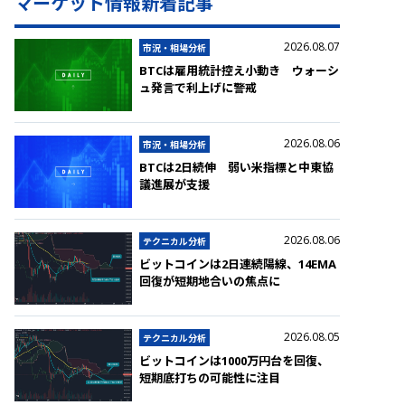
マーケット情報新着記事
2026.08.07
市況・相場分析
BTCは雇用統計控え小動き ウォーシ
ュ発言で利上げに警戒
2026.08.06
市況・相場分析
BTCは2日続伸 弱い米指標と中東協
議進展が支援
2026.08.06
テクニカル分析
ビットコインは2日連続陽線、14EMA
回復が短期地合いの焦点に
2026.08.05
テクニカル分析
ビットコインは1000万円台を回復、
短期底打ちの可能性に注目