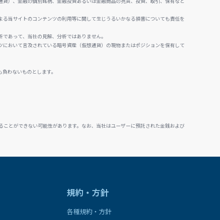
通貨）、金融の個別銘柄、金融投資あるいは金融商品の売買、投資、取引、保有など
よる当サイトのコンテンツの利用等に関して生じうるいかなる損害についても責任を
析であって、当社の見解、分析ではありません。
ツにおいて言及されている暗号資産（仮想通貨）の現物またはポジションを保有して
も負わないものとします。
ることができない可能性があります。なお、当社はユーザーに預託された金銭および
規約・方針
各種規約・方針