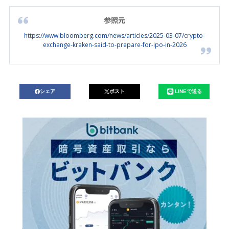
参照元
https://www.bloomberg.com/news/articles/2025-03-07/crypto-
exchange-kraken-said-to-prepare-for-ipo-in-2026
シェア
ポスト
LINEで送る