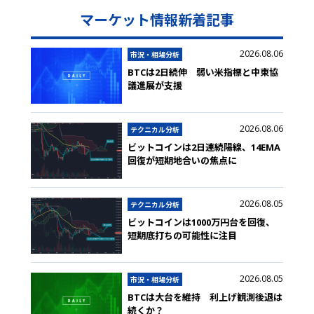
マーケット情報新着記事
2026.08.06
市況・相場分析
BTCは2日続伸 弱い米指標と中東協
議進展が支援
2026.08.06
テクニカル分析
ビットコインは2日連続陽線、14EMA
回復が短期地合いの焦点に
2026.08.05
テクニカル分析
ビットコインは1000万円台を回復、
短期底打ちの可能性に注目
2026.08.05
市況・相場分析
BTCは大台を維持 利上げ観測後退は
続くか？