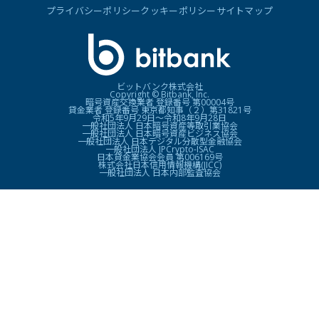
プライバシーポリシー
クッキーポリシー
サイトマップ
ビットバンク株式会社
Copyright © Bitbank, Inc.
暗号資産交換業者 登録番号 第00004号
貸金業者 登録番号 東京都知事（２）第31821号
令和5年9月29日〜令和8年9月28日
一般社団法人 日本暗号資産等取引業協会
一般社団法人 日本暗号資産ビジネス協会
一般社団法人 日本デジタル分散型金融協会
一般社団法人 JPCrypto-ISAC
日本貸金業協会会員 第006169号
株式会社日本信用情報機構(JICC)
一般社団法人 日本内部監査協会