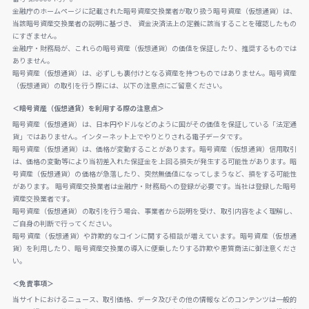
金融庁のホームページに記載された暗号資産交換業者が取り扱う暗号資産（仮想通貨）は、
当該暗号資産交換業者の説明に基づき、 資金決済法上の定義に該当することを確認したもの
にすぎません。
金融庁・財務局が、これらの暗号資産（仮想通貨）の価値を保証したり、推奨するものでは
ありません。
暗号資産（仮想通貨）は、必ずしも裏付けとなる資産を持つものではありません。暗号資産
（仮想通貨）の取引を行う際には、以下の注意点にご留意ください。
＜暗号資産（仮想通貨）を利用する際の注意点＞
暗号資産（仮想通貨）は、日本円やドルなどのように国がその価値を保証している「法定通
貨」ではありません。インターネット上でやりとりされる電子データです。
暗号資産（仮想通貨）は、価格が変動することがあります。暗号資産（仮想通貨）信用取引
は、価格の変動等により当初差入れた保証金を上回る損失が発生する可能性があります。暗
号資産（仮想通貨）の価格が急落したり、突然無価値になってしまうなど、損をする可能性
があります。 暗号資産交換業者は金融庁・財務局への登録が必要です。当社は登録した暗号
資産交換業者です。
暗号資産（仮想通貨）の取引を行う場合、事業者から説明を受け、取引内容をよく理解し、
ご自身の判断で行ってください。
暗号資産（仮想通貨）や詐欺的なコインに関する相談が増えています。暗号資産（仮想通
貨）を利用したり、暗号資産交換業の導入に便乗したりする詐欺や悪質商法に御注意くださ
い。
＜免責事項＞
当サイトにおけるニュース、取引価格、データ及びその他の情報などのコンテンツは一般的