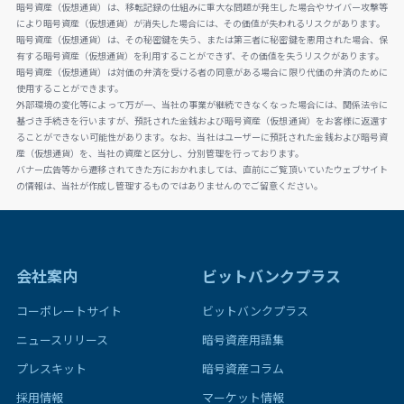
暗号資産（仮想通貨）は、移転記録の仕組みに重大な問題が発生した場合やサイバー攻撃等
により暗号資産（仮想通貨）が消失した場合には、その価値が失われるリスクがあります。
暗号資産（仮想通貨）は、その秘密鍵を失う、または第三者に秘密鍵を悪用された場合、保
有する暗号資産（仮想通貨）を利用することができず、その価値を失うリスクがあります。
暗号資産（仮想通貨）は対価の弁済を受ける者の同意がある場合に限り代価の弁済のために
使用することができます。
外部環境の変化等によって万が一、当社の事業が継続できなくなった場合には、関係法令に
基づき手続きを行いますが、預託された金銭および暗号資産（仮想通貨）をお客様に返還す
ることができない可能性があります。なお、当社はユーザーに預託された金銭および暗号資
産（仮想通貨）を、当社の資産と区分し、分別管理を行っております。
バナー広告等から遷移されてきた方におかれましては、直前にご覧頂いていたウェブサイト
の情報は、当社が作成し管理するものではありませんのでご留意ください。
会社案内
ビットバンクプラス
コーポレートサイト
ビットバンクプラス
ニュースリリース
暗号資産用語集
プレスキット
暗号資産コラム
採用情報
マーケット情報