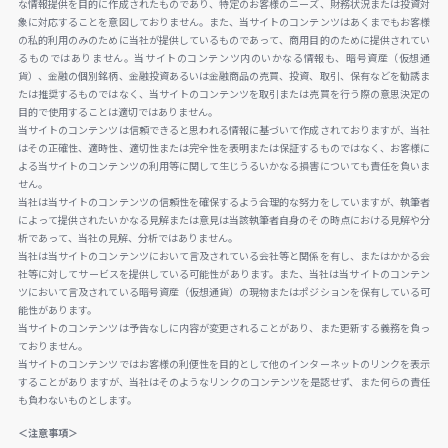
な情報提供を目的に作成されたものであり、特定のお客様のニーズ、財務状況または投資対
象に対応することを意図しておりません。また、当サイトのコンテンツはあくまでもお客様
の私的利用のみのために当社が提供しているものであって、商用目的のために提供されてい
るものではありません。当サイトのコンテンツ内のいかなる情報も、暗号資産（仮想通
貨）、金融の個別銘柄、金融投資あるいは金融商品の売買、投資、取引、保有などを勧誘ま
たは推奨するものではなく、当サイトのコンテンツを取引または売買を行う際の意思決定の
目的で使用することは適切ではありません。
当サイトのコンテンツは信頼できると思われる情報に基づいて作成されておりますが、当社
はその正確性、適時性、適切性または完全性を表明または保証するものではなく、お客様に
よる当サイトのコンテンツの利用等に関して生じうるいかなる損害についても責任を負いま
せん。
当社は当サイトのコンテンツの信頼性を確保するよう合理的な努力をしていますが、執筆者
によって提供されたいかなる見解または意見は当該執筆者自身のその時点における見解や分
析であって、当社の見解、分析ではありません。
当社は当サイトのコンテンツにおいて言及されている会社等と関係を有し、またはかかる会
社等に対してサービスを提供している可能性があります。また、当社は当サイトのコンテン
ツにおいて言及されている暗号資産（仮想通貨）の現物またはポジションを保有している可
能性があります。
当サイトのコンテンツは予告なしに内容が変更されることがあり、また更新する義務を負っ
ておりません。
当サイトのコンテンツではお客様の利便性を目的として他のインターネットのリンクを表示
することがありますが、当社はそのようなリンクのコンテンツを是認せず、また何らの責任
も負わないものとします。
＜注意事項＞