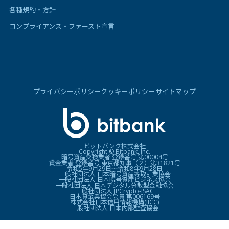
各種規約・方針
コンプライアンス・ファースト宣言
プライバシーポリシー
クッキーポリシー
サイトマップ
ビットバンク株式会社
Copyright © Bitbank, Inc.
暗号資産交換業者 登録番号 第00004号
貸金業者 登録番号 東京都知事（２）第31821号
令和5年9月29日〜令和8年9月28日
一般社団法人 日本暗号資産等取引業協会
一般社団法人 日本暗号資産ビジネス協会
一般社団法人 日本デジタル分散型金融協会
一般社団法人 JPCrypto-ISAC
日本貸金業協会会員 第006169号
株式会社日本信用情報機構(JICC)
一般社団法人 日本内部監査協会