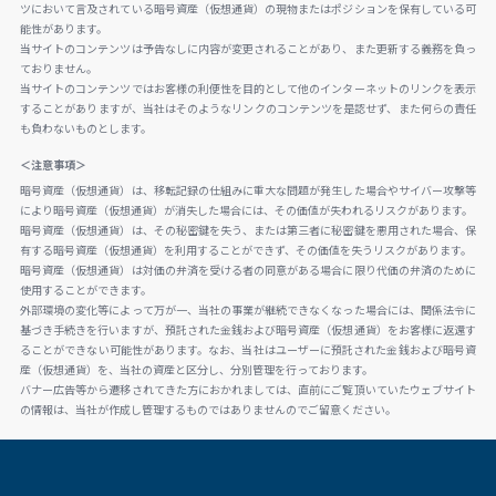
ツにおいて言及されている暗号資産（仮想通貨）の現物またはポジションを保有している可
能性があります。
当サイトのコンテンツは予告なしに内容が変更されることがあり、また更新する義務を負っ
ておりません。
当サイトのコンテンツではお客様の利便性を目的として他のインターネットのリンクを表示
することがありますが、当社はそのようなリンクのコンテンツを是認せず、また何らの責任
も負わないものとします。
＜注意事項＞
暗号資産（仮想通貨）は、移転記録の仕組みに重大な問題が発生した場合やサイバー攻撃等
により暗号資産（仮想通貨）が消失した場合には、その価値が失われるリスクがあります。
暗号資産（仮想通貨）は、その秘密鍵を失う、または第三者に秘密鍵を悪用された場合、保
有する暗号資産（仮想通貨）を利用することができず、その価値を失うリスクがあります。
暗号資産（仮想通貨）は対価の弁済を受ける者の同意がある場合に限り代価の弁済のために
使用することができます。
外部環境の変化等によって万が一、当社の事業が継続できなくなった場合には、関係法令に
基づき手続きを行いますが、預託された金銭および暗号資産（仮想通貨）をお客様に返還す
ることができない可能性があります。なお、当社はユーザーに預託された金銭および暗号資
産（仮想通貨）を、当社の資産と区分し、分別管理を行っております。
バナー広告等から遷移されてきた方におかれましては、直前にご覧頂いていたウェブサイト
の情報は、当社が作成し管理するものではありませんのでご留意ください。