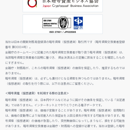
当社は日本の関東財務局登録済の暗号資産（仮想通貨）取引所です（暗号資産交換業者登録
番号 第00004号）。
金融庁のホームページに記載された暗号資産交換業者が取り扱う暗号資産（仮想通貨）は、
当該暗号資産交換業者の説明に基づき、 資金決済法上の定義に該当することを確認したもの
にすぎません。
金融庁・財務局が、これらの暗号資産（仮想通貨）の価値を保証したり、推奨するものでは
ありません。
暗号資産（仮想通貨）は、必ずしも裏付けとなる資産を持つものではありません。暗号資産
（仮想通貨）の取引を行う際には、以下の注意点にご留意ください。
＜暗号資産（仮想通貨）を利用する際の注意点＞
暗号資産（仮想通貨）は、日本円やドルなどのように国がその価値を保証している「法定通
貨」ではありません。インターネット上でやりとりされる電子データです。
暗号資産（仮想通貨）は、価格が変動することがあります。暗号資産（仮想通貨）信用取引
は、価格の変動等により当初差入れた保証金を上回る損失が発生する可能性があります。暗
号資産（仮想通貨）の価格が急落したり、突然無価値になってしまうなど、損をする可能性
があります。 暗号資産交換業者は金融庁・財務局への登録が必要です。当社は登録した暗号