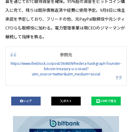
募を通じてBTC取得資金を確保。95%超の資金をビットコイン購
入に充て、残りは既存債務返済や経費に使用予定。9月8日に株主
承認を予定しており、フリードの他、元PayPal取締役や元シティ
CFOらも取締役に加わる。電力管理事業は現CEOのジマーマンが
継続して指揮を執る。
参照元
https://www.theblock.co/post/364609/hedera-hashgraph-founder-
bitcoin-treasury-u-s-israel?
utm_source=twitter&utm_medium=social
シェア
ポスト
LINEで送る