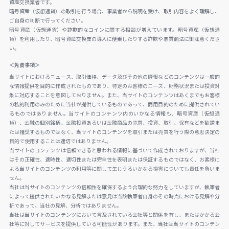
資産交換業者です。
暗号資産（仮想通貨）の取引を行う場合、事業者から説明を受け、取引内容をよく理解し、
ご自身の判断で行ってください。
暗号資産（仮想通貨）や詐欺的なコインに関する相談が増えています。暗号資産（仮想通
貨）を利用したり、暗号資産交換業の導入に便乗したりする詐欺や悪質商法に御注意くださ
い。
＜免責事項＞
当サイトにおけるニュース、取引価格、データ及びその他の情報などのコンテンツは一般的
な情報提供を目的に作成されたものであり、特定のお客様のニーズ、財務状況または投資対
象に対応することを意図しておりません。また、当サイトのコンテンツはあくまでもお客様
の私的利用のみのために当社が提供しているものであって、商用目的のために提供されてい
るものではありません。当サイトのコンテンツ内のいかなる情報も、暗号資産（仮想通
貨）、金融の個別銘柄、金融投資あるいは金融商品の売買、投資、取引、保有などを勧誘ま
たは推奨するものではなく、当サイトのコンテンツを取引または売買を行う際の意思決定の
目的で使用することは適切ではありません。
当サイトのコンテンツは信頼できると思われる情報に基づいて作成されておりますが、当社
はその正確性、適時性、適切性または完全性を表明または保証するものではなく、お客様に
よる当サイトのコンテンツの利用等に関して生じうるいかなる損害についても責任を負いま
せん。
当社は当サイトのコンテンツの信頼性を確保するよう合理的な努力をしていますが、執筆者
によって提供されたいかなる見解または意見は当該執筆者自身のその時点における見解や分
析であって、当社の見解、分析ではありません。
当社は当サイトのコンテンツにおいて言及されている会社等と関係を有し、またはかかる会
社等に対してサービスを提供している可能性があります。また、当社は当サイトのコンテン