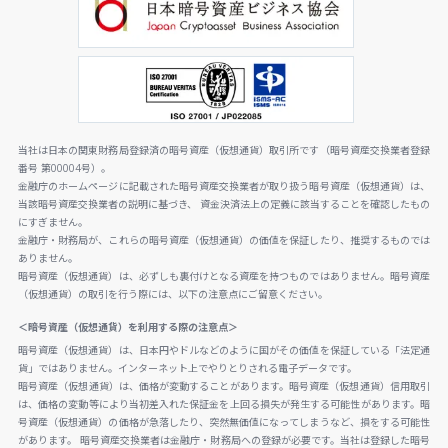
当社は日本の関東財務局登録済の暗号資産（仮想通貨）取引所です（暗号資産交換業者登録
番号 第00004号）。
金融庁のホームページに記載された暗号資産交換業者が取り扱う暗号資産（仮想通貨）は、
当該暗号資産交換業者の説明に基づき、 資金決済法上の定義に該当することを確認したもの
にすぎません。
金融庁・財務局が、これらの暗号資産（仮想通貨）の価値を保証したり、推奨するものでは
ありません。
暗号資産（仮想通貨）は、必ずしも裏付けとなる資産を持つものではありません。暗号資産
（仮想通貨）の取引を行う際には、以下の注意点にご留意ください。
＜暗号資産（仮想通貨）を利用する際の注意点＞
暗号資産（仮想通貨）は、日本円やドルなどのように国がその価値を保証している「法定通
貨」ではありません。インターネット上でやりとりされる電子データです。
暗号資産（仮想通貨）は、価格が変動することがあります。暗号資産（仮想通貨）信用取引
は、価格の変動等により当初差入れた保証金を上回る損失が発生する可能性があります。暗
号資産（仮想通貨）の価格が急落したり、突然無価値になってしまうなど、損をする可能性
があります。 暗号資産交換業者は金融庁・財務局への登録が必要です。当社は登録した暗号