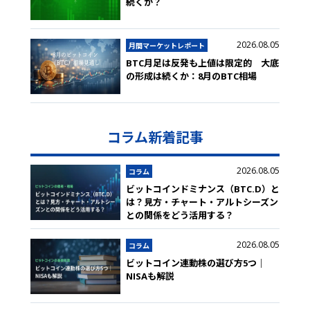
続くか？
2026.08.05
月間マーケットレポート
BTC月足は反発も上値は限定的 大底
の形成は続くか：8月のBTC相場
コラム新着記事
2026.08.05
コラム
ビットコインドミナンス（BTC.D）と
は？見方・チャート・アルトシーズン
との関係をどう活用する？
2026.08.05
コラム
ビットコイン連動株の選び方5つ｜
NISAも解説