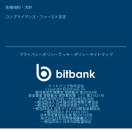
各種規約・方針
コンプライアンス・ファースト宣言
プライバシーポリシー
クッキーポリシー
サイトマップ
ビットバンク株式会社
Copyright © Bitbank, Inc.
暗号資産交換業者 登録番号 第00004号
貸金業者 登録番号 東京都知事（２）第31821号
令和5年9月29日〜令和8年9月28日
一般社団法人 日本暗号資産等取引業協会
一般社団法人 日本暗号資産ビジネス協会
一般社団法人 日本デジタル分散型金融協会
一般社団法人 JPCrypto-ISAC
日本貸金業協会会員 第006169号
株式会社日本信用情報機構(JICC)
一般社団法人 日本内部監査協会