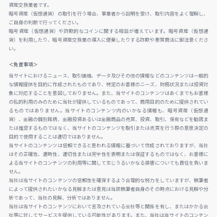
資産交換業者です。
暗号資産（仮想通貨）の取引を行う場合、事業者から説明を受け、取引内容をよく理解し、
ご自身の判断で行ってください。
暗号資産（仮想通貨）や詐欺的なコインに関する相談が増えています。暗号資産（仮想通
貨）を利用したり、暗号資産交換業の導入に便乗したりする詐欺や悪質商法に御注意くださ
い。
＜免責事項＞
当サイトにおけるニュース、取引価格、データ及びその他の情報などのコンテンツは一般的
な情報提供を目的に作成されたものであり、特定のお客様のニーズ、財務状況または投資対
象に対応することを意図しておりません。また、当サイトのコンテンツはあくまでもお客様
の私的利用のみのために当社が提供しているものであって、商用目的のために提供されてい
るものではありません。当サイトのコンテンツ内のいかなる情報も、暗号資産（仮想通
貨）、金融の個別銘柄、金融投資あるいは金融商品の売買、投資、取引、保有などを勧誘ま
たは推奨するものではなく、当サイトのコンテンツを取引または売買を行う際の意思決定の
目的で使用することは適切ではありません。
当サイトのコンテンツは信頼できると思われる情報に基づいて作成されておりますが、当社
はその正確性、適時性、適切性または完全性を表明または保証するものではなく、お客様に
よる当サイトのコンテンツの利用等に関して生じうるいかなる損害についても責任を負いま
せん。
当社は当サイトのコンテンツの信頼性を確保するよう合理的な努力をしていますが、執筆者
によって提供されたいかなる見解または意見は当該執筆者自身のその時点における見解や分
析であって、当社の見解、分析ではありません。
当社は当サイトのコンテンツにおいて言及されている会社等と関係を有し、またはかかる会
社等に対してサービスを提供している可能性があります。また、当社は当サイトのコンテン