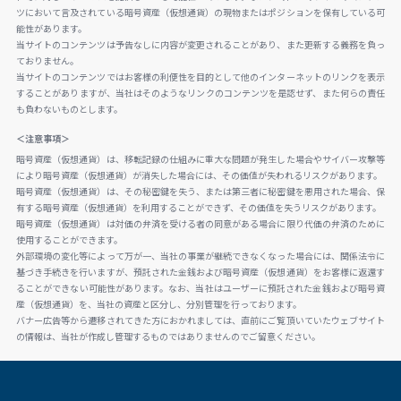
ツにおいて言及されている暗号資産（仮想通貨）の現物またはポジションを保有している可
能性があります。
当サイトのコンテンツは予告なしに内容が変更されることがあり、また更新する義務を負っ
ておりません。
当サイトのコンテンツではお客様の利便性を目的として他のインターネットのリンクを表示
することがありますが、当社はそのようなリンクのコンテンツを是認せず、また何らの責任
も負わないものとします。
＜注意事項＞
暗号資産（仮想通貨）は、移転記録の仕組みに重大な問題が発生した場合やサイバー攻撃等
により暗号資産（仮想通貨）が消失した場合には、その価値が失われるリスクがあります。
暗号資産（仮想通貨）は、その秘密鍵を失う、または第三者に秘密鍵を悪用された場合、保
有する暗号資産（仮想通貨）を利用することができず、その価値を失うリスクがあります。
暗号資産（仮想通貨）は対価の弁済を受ける者の同意がある場合に限り代価の弁済のために
使用することができます。
外部環境の変化等によって万が一、当社の事業が継続できなくなった場合には、関係法令に
基づき手続きを行いますが、預託された金銭および暗号資産（仮想通貨）をお客様に返還す
ることができない可能性があります。なお、当社はユーザーに預託された金銭および暗号資
産（仮想通貨）を、当社の資産と区分し、分別管理を行っております。
バナー広告等から遷移されてきた方におかれましては、直前にご覧頂いていたウェブサイト
の情報は、当社が作成し管理するものではありませんのでご留意ください。