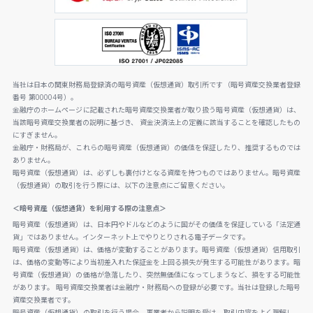
当社は日本の関東財務局登録済の暗号資産（仮想通貨）取引所です（暗号資産交換業者登録
番号 第00004号）。
金融庁のホームページに記載された暗号資産交換業者が取り扱う暗号資産（仮想通貨）は、
当該暗号資産交換業者の説明に基づき、 資金決済法上の定義に該当することを確認したもの
にすぎません。
金融庁・財務局が、これらの暗号資産（仮想通貨）の価値を保証したり、推奨するものでは
ありません。
暗号資産（仮想通貨）は、必ずしも裏付けとなる資産を持つものではありません。暗号資産
（仮想通貨）の取引を行う際には、以下の注意点にご留意ください。
＜暗号資産（仮想通貨）を利用する際の注意点＞
暗号資産（仮想通貨）は、日本円やドルなどのように国がその価値を保証している「法定通
貨」ではありません。インターネット上でやりとりされる電子データです。
暗号資産（仮想通貨）は、価格が変動することがあります。暗号資産（仮想通貨）信用取引
は、価格の変動等により当初差入れた保証金を上回る損失が発生する可能性があります。暗
号資産（仮想通貨）の価格が急落したり、突然無価値になってしまうなど、損をする可能性
があります。 暗号資産交換業者は金融庁・財務局への登録が必要です。当社は登録した暗号
資産交換業者です。
暗号資産（仮想通貨）の取引を行う場合、事業者から説明を受け、取引内容をよく理解し、