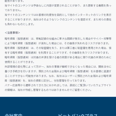
能性があります。
当サイトのコンテンツは予告なしに内容が変更されることがあり、また更新する義務を負っ
ておりません。
当サイトのコンテンツではお客様の利便性を目的として他のインターネットのリンクを表示
することがありますが、当社はそのようなリンクのコンテンツを是認せず、また何らの責任
も負わないものとします。
＜注意事項＞
暗号資産（仮想通貨）は、移転記録の仕組みに重大な問題が発生した場合やサイバー攻撃等
により暗号資産（仮想通貨）が消失した場合には、その価値が失われるリスクがあります。
暗号資産（仮想通貨）は、その秘密鍵を失う、または第三者に秘密鍵を悪用された場合、保
有する暗号資産（仮想通貨）を利用することができず、その価値を失うリスクがあります。
暗号資産（仮想通貨）は対価の弁済を受ける者の同意がある場合に限り代価の弁済のために
使用することができます。
外部環境の変化等によって万が一、当社の事業が継続できなくなった場合には、関係法令に
基づき手続きを行いますが、預託された金銭および暗号資産（仮想通貨）をお客様に返還す
ることができない可能性があります。なお、当社はユーザーに預託された金銭および暗号資
産（仮想通貨）を、当社の資産と区分し、分別管理を行っております。
バナー広告等から遷移されてきた方におかれましては、直前にご覧頂いていたウェブサイト
の情報は、当社が作成し管理するものではありませんのでご留意ください。
会社案内
ビットバンクプラス