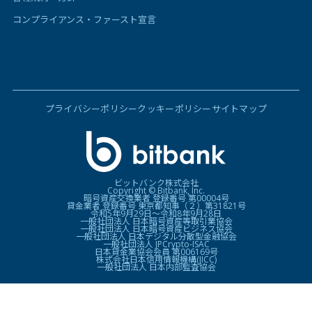
コンプライアンス・ファースト宣言
プライバシーポリシー
クッキーポリシー
サイトマップ
ビットバンク株式会社
Copyright © Bitbank, Inc.
暗号資産交換業者 登録番号 第00004号
貸金業者 登録番号 東京都知事（２）第31821号
令和5年9月29日〜令和8年9月28日
一般社団法人 日本暗号資産等取引業協会
一般社団法人 日本暗号資産ビジネス協会
一般社団法人 日本デジタル分散型金融協会
一般社団法人 JPCrypto-ISAC
日本貸金業協会会員 第006169号
株式会社日本信用情報機構(JICC)
一般社団法人 日本内部監査協会