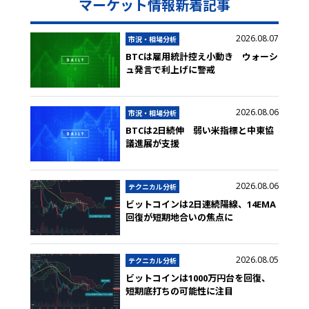
マーケット情報新着記事
2026.08.07
市況・相場分析
BTCは雇用統計控え小動き ウォーシ
ュ発言で利上げに警戒
2026.08.06
市況・相場分析
BTCは2日続伸 弱い米指標と中東協
議進展が支援
2026.08.06
テクニカル分析
ビットコインは2日連続陽線、14EMA
回復が短期地合いの焦点に
2026.08.05
テクニカル分析
ビットコインは1000万円台を回復、
短期底打ちの可能性に注目