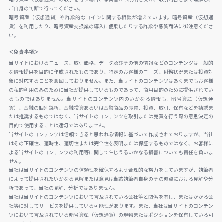
ご自身の判断で行ってください。
暗号資産（仮想通貨）や詐欺的なコインに関する相談が増えています。暗号資産（仮想通
貨）を利用したり、暗号資産交換業の導入に便乗したりする詐欺や悪質商法に御注意くださ
い。
＜免責事項＞
当サイトにおけるニュース、取引価格、データ及びその他の情報などのコンテンツは一般的
な情報提供を目的に作成されたものであり、特定のお客様のニーズ、財務状況または投資対
象に対応することを意図しておりません。また、当サイトのコンテンツはあくまでもお客様
の私的利用のみのために当社が提供しているものであって、商用目的のために提供されてい
るものではありません。当サイトのコンテンツ内のいかなる情報も、暗号資産（仮想通
貨）、金融の個別銘柄、金融投資あるいは金融商品の売買、投資、取引、保有などを勧誘ま
たは推奨するものではなく、当サイトのコンテンツを取引または売買を行う際の意思決定の
目的で使用することは適切ではありません。
当サイトのコンテンツは信頼できると思われる情報に基づいて作成されておりますが、当社
はその正確性、適時性、適切性または完全性を表明または保証するものではなく、お客様に
よる当サイトのコンテンツの利用等に関して生じうるいかなる損害についても責任を負いま
せん。
当社は当サイトのコンテンツの信頼性を確保するよう合理的な努力をしていますが、執筆者
によって提供されたいかなる見解または意見は当該執筆者自身のその時点における見解や分
析であって、当社の見解、分析ではありません。
当社は当サイトのコンテンツにおいて言及されている会社等と関係を有し、またはかかる会
社等に対してサービスを提供している可能性があります。また、当社は当サイトのコンテン
ツにおいて言及されている暗号資産（仮想通貨）の現物またはポジションを保有している可