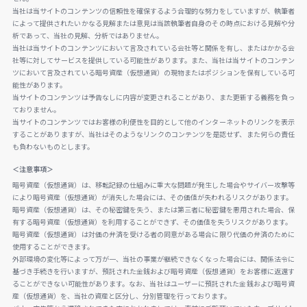
当社は当サイトのコンテンツの信頼性を確保するよう合理的な努力をしていますが、執筆者
によって提供されたいかなる見解または意見は当該執筆者自身のその時点における見解や分
析であって、当社の見解、分析ではありません。
当社は当サイトのコンテンツにおいて言及されている会社等と関係を有し、またはかかる会
社等に対してサービスを提供している可能性があります。また、当社は当サイトのコンテン
ツにおいて言及されている暗号資産（仮想通貨）の現物またはポジションを保有している可
能性があります。
当サイトのコンテンツは予告なしに内容が変更されることがあり、また更新する義務を負っ
ておりません。
当サイトのコンテンツではお客様の利便性を目的として他のインターネットのリンクを表示
することがありますが、当社はそのようなリンクのコンテンツを是認せず、また何らの責任
も負わないものとします。
＜注意事項＞
暗号資産（仮想通貨）は、移転記録の仕組みに重大な問題が発生した場合やサイバー攻撃等
により暗号資産（仮想通貨）が消失した場合には、その価値が失われるリスクがあります。
暗号資産（仮想通貨）は、その秘密鍵を失う、または第三者に秘密鍵を悪用された場合、保
有する暗号資産（仮想通貨）を利用することができず、その価値を失うリスクがあります。
暗号資産（仮想通貨）は対価の弁済を受ける者の同意がある場合に限り代価の弁済のために
使用することができます。
外部環境の変化等によって万が一、当社の事業が継続できなくなった場合には、関係法令に
基づき手続きを行いますが、預託された金銭および暗号資産（仮想通貨）をお客様に返還す
ることができない可能性があります。なお、当社はユーザーに預託された金銭および暗号資
産（仮想通貨）を、当社の資産と区分し、分別管理を行っております。