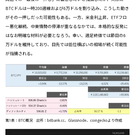
BTCドルは一時200週線および6万ドルを割り込み、こうした動き
がその一押しだった可能性もある。一方、米金利上昇、ETFフロ
ー悪化継続、中東情勢の停滞が重なるなかでは、本格的な反発に
はなお明確な材料が必要となろう。幸い、週足終値では節目の6
万ドルを維持しており、目先では低位横ばいの相場が続く可能性
が指摘される。
第1表：BTC概況 出所：bitbank.cc、Glassnode、coingeckoより作成