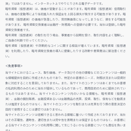
貨」ではありません。インターネット上でやりとりされる電子データです。
暗号資産（仮想通貨）は、価格が変動することがあります。暗号資産（仮想通貨）信用取引
は、価格の変動等により当初差入れた保証金を上回る損失が発生する可能性があります。暗
号資産（仮想通貨）の価格が急落したり、突然無価値になってしまうなど、損をする可能性
があります。 暗号資産交換業者は金融庁・財務局への登録が必要です。当社は登録した暗号
資産交換業者です。
暗号資産（仮想通貨）の取引を行う場合、事業者から説明を受け、取引内容をよく理解し、
ご自身の判断で行ってください。
暗号資産（仮想通貨）や詐欺的なコインに関する相談が増えています。暗号資産（仮想通
貨）を利用したり、暗号資産交換業の導入に便乗したりする詐欺や悪質商法に御注意くださ
い。
＜免責事項＞
当サイトにおけるニュース、取引価格、データ及びその他の情報などのコンテンツは一般的
な情報提供を目的に作成されたものであり、特定のお客様のニーズ、財務状況または投資対
象に対応することを意図しておりません。また、当サイトのコンテンツはあくまでもお客様
の私的利用のみのために当社が提供しているものであって、商用目的のために提供されてい
るものではありません。当サイトのコンテンツ内のいかなる情報も、暗号資産（仮想通
貨）、金融の個別銘柄、金融投資あるいは金融商品の売買、投資、取引、保有などを勧誘ま
たは推奨するものではなく、当サイトのコンテンツを取引または売買を行う際の意思決定の
目的で使用することは適切ではありません。
当サイトのコンテンツは信頼できると思われる情報に基づいて作成されておりますが、当社
はその正確性、適時性、適切性または完全性を表明または保証するものではなく、お客様に
よる当サイトのコンテンツの利用等に関して生じうるいかなる損害についても責任を負いま
せん。