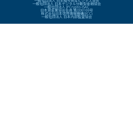
一般社団法人 日本暗号資産ビジネス協会
一般社団法人 日本デジタル分散型金融協会
一般社団法人 JPCrypto-ISAC
日本貸金業協会会員 第006169号
株式会社日本信用情報機構(JICC)
一般社団法人 日本内部監査協会