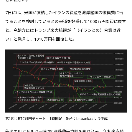
7日には、米国が凍結したイランの資産を湾岸諸国の復興費に当
てることを検討しているとの報道を好感して1000万円周辺に戻す
と、今朝方にはトランプ米大統領が「（イランとの）合意は近
い」と発言し、1010万円を回復した。
第1図：BTC対円チャート 1時間足 出所：bitbank.ccより作成
先週のBTCドルは一時200週移動平均線を割り込み、年初来安値