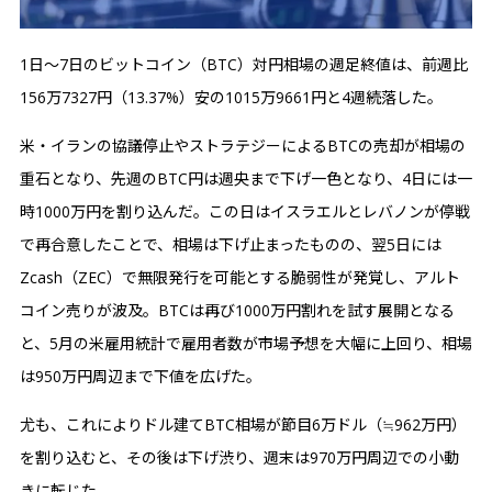
1日〜7日のビットコイン（BTC）対円相場の週足終値は、前週比
156万7327円（13.37%）安の1015万9661円と4週続落した。
米・イランの協議停止やストラテジーによるBTCの売却が相場の
重石となり、先週のBTC円は週央まで下げ一色となり、4日には一
時1000万円を割り込んだ。この日はイスラエルとレバノンが停戦
で再合意したことで、相場は下げ止まったものの、翌5日には
Zcash（ZEC）で無限発行を可能とする脆弱性が発覚し、アルト
コイン売りが波及。BTCは再び1000万円割れを試す展開となる
と、5月の米雇用統計で雇用者数が市場予想を大幅に上回り、相場
は950万円周辺まで下値を広げた。
尤も、これによりドル建てBTC相場が節目6万ドル（≒962万円）
を割り込むと、その後は下げ渋り、週末は970万円周辺での小動
きに転じた。