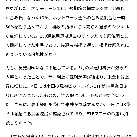
を更新した。オンチェーンでは、短期筋の損益レシオは95%以上
が含み損となったほか、ネットワーク全体の含み益割合も一時
50%を割り込んでおり、複数の指標からは売られ過ぎのシグナル
が点灯している。200週線周辺は過去のサイクルでも底値圏とし
て機能してきた水準であり、先週も指摘の通り、相場は底入れに
近づいている可能性がある。
尤も、反発材料はなお不足している。5月の米雇用統計が強めの
内容となったことで、年内利上げ観測が再び強まり、米金利は上
昇に転じた。4日には米国の現物ビットコインETFが14営業日ぶ
りに純流入となったものの、流入額は320万ドルと限定的だっ
た。さらに、雇用統計を受けて米株が急落するなか、5日には3億
ドルを超える資金流出が確認されており、ETFフローの改善は持
続しなかった。
ETFからの資金流出については、12日に予定されているスペースX