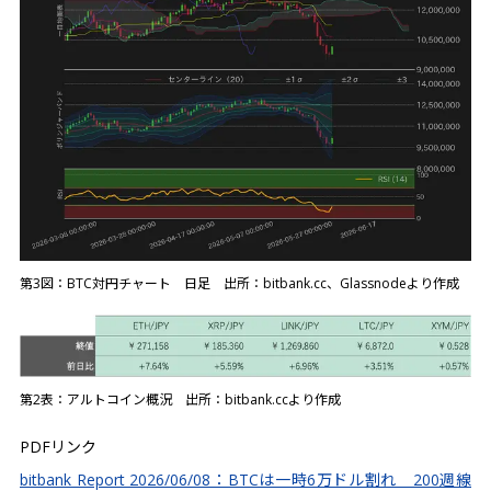
第3図：BTC対円チャート 日足 出所：bitbank.cc、Glassnodeより作成
第2表：アルトコイン概況 出所：bitbank.ccより作成
PDFリンク
bitbank Report 2026/06/08：BTCは一時6万ドル割れ 200週線