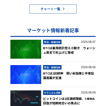
チャート一覧
マーケット情報新着記事
2026.08.07
市況・相場分析
BTCは雇用統計控え小動き ウォーシ
ュ発言で利上げに警戒
2026.08.06
市況・相場分析
BTCは2日続伸 弱い米指標と中東協
議進展が支援
2026.08.06
テクニカル分析
ビットコインは2日連続陽線、14EMA
回復が短期地合いの焦点に