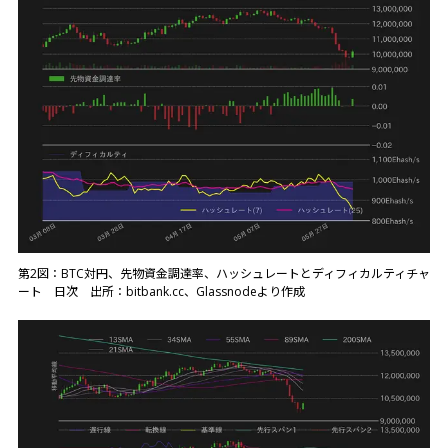
第2図：BTC対円、先物資金調達率、ハッシュレートとディフィカルティチャ
ート 日次 出所：bitbank.cc、Glassnodeより作成