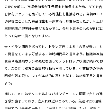
のIPOを前に、市場参加者が手元資金を確保するため、BTCを含
む保有アセットを売却している可能性も指摘される。当初はIPO
通過後にこうした資金流出も一巡する可能性があったが、利上げ
再開観測が現実味を帯びるなかでは、金利上昇そのものがBTCに
とって向かい風となりやすい。
米・イラン関係を巡っても、トランプ氏による「合意が近い」と
の発言をそのまま好感するには時期尚早と言えよう。協議は凍結
資産や高濃縮ウランの処理を巡ってデッドロック状態が続いてお
り、この間に双方の軍事的行動も再開している。中東情勢の不透
明感が残る限り、BTCが本格的に戻りを試すには材料不足と言え
よう。
総じて、BTCはテクニカルおよびオンチェーンの両面で売られ過
ぎ感が強まっており、底入れは近いとみている。先週は200週線
周辺での「最後の一押し」に留意したいと指摘したが、実際に