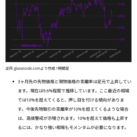
出所:glassnode.comより作成 1時間足
3ヶ月先の先物価格と現物価格の乖離率は足元で上昇してい
ます。現在は9.6%程度で推移しています。ここ最近の相場
では10%を超えてくると、押し目を付ける傾向がありま
す。今後先物取引の乖離率が10%を超えてくるような場合
は、高値警戒が示唆されます。10%を超えて価格も上昇す
るには、かなり強い相場もモメンタムが必要になります。