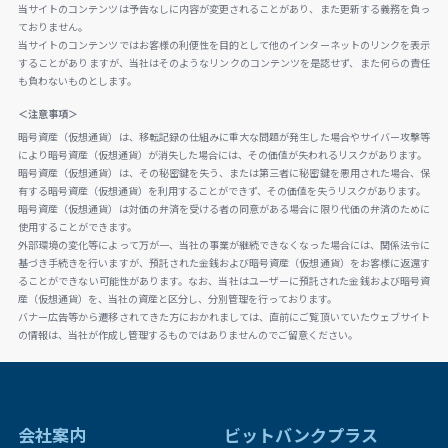
当サイトのコンテンツは予告なしに内容が変更されることがあり、また更新する義務を負っ
ておりません。
当サイトのコンテンツではお客様の利便性を目的として他のインターネットのリンクを表示
することがありますが、当社はそのようなリンクのコンテンツを是認せず、また何らの責任
も負わないものとします。
＜注意事項＞
暗号資産（仮想通貨）は、移転記録の仕組みに重大な問題が発生した場合やサイバー攻撃等
により暗号資産（仮想通貨）が消失した場合には、その価値が失われるリスクがあります。
暗号資産（仮想通貨）は、その秘密鍵を失う、または第三者に秘密鍵を悪用された場合、保
有する暗号資産（仮想通貨）を利用することができず、その価値を失うリスクがあります。
暗号資産（仮想通貨）は対価の弁済を受ける者の同意がある場合に限り代価の弁済のために
使用することができます。
外部環境の変化等によって万が一、当社の事業が継続できなくなった場合には、関係法令に
基づき手続きを行いますが、預託された金銭および暗号資産（仮想通貨）をお客様に返還す
ることができない可能性があります。なお、当社はユーザーに預託された金銭および暗号資
産（仮想通貨）を、当社の資産と区分し、分別管理を行っております。
バナー広告等から遷移されてきた方におかれましては、直前にご覧頂いていたウェブサイト
の情報は、当社が作成し管理するものではありませんのでご留意ください。
会社案内
ビットバンクプラス