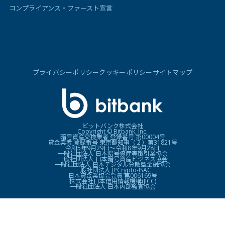
コンプライアンス・ファースト宣言
プライバシーポリシー
クッキーポリシー
サイトマップ
ビットバンク株式会社
Copyright © Bitbank, Inc.
暗号資産交換業者 登録番号 第00004号
貸金業者 登録番号 東京都知事（２）第31821号
令和5年9月29日〜令和8年9月28日
一般社団法人 日本暗号資産等取引業協会
一般社団法人 日本暗号資産ビジネス協会
一般社団法人 日本デジタル分散型金融協会
一般社団法人 JPCrypto-ISAC
日本貸金業協会会員 第006169号
株式会社日本信用情報機構(JICC)
一般社団法人 日本内部監査協会