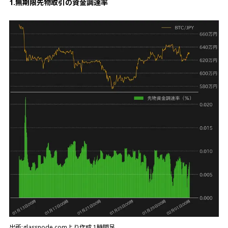
1.無期限先物取引の資金調達率
出所:glassnode.comより作成 1時間足