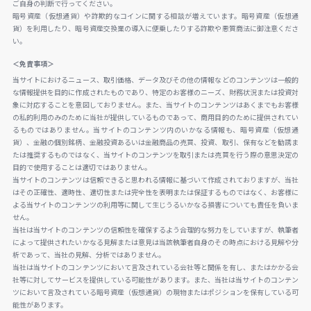
ご自身の判断で行ってください。
暗号資産（仮想通貨）や詐欺的なコインに関する相談が増えています。暗号資産（仮想通
貨）を利用したり、暗号資産交換業の導入に便乗したりする詐欺や悪質商法に御注意くださ
い。
＜免責事項＞
当サイトにおけるニュース、取引価格、データ及びその他の情報などのコンテンツは一般的
な情報提供を目的に作成されたものであり、特定のお客様のニーズ、財務状況または投資対
象に対応することを意図しておりません。また、当サイトのコンテンツはあくまでもお客様
の私的利用のみのために当社が提供しているものであって、商用目的のために提供されてい
るものではありません。当サイトのコンテンツ内のいかなる情報も、暗号資産（仮想通
貨）、金融の個別銘柄、金融投資あるいは金融商品の売買、投資、取引、保有などを勧誘ま
たは推奨するものではなく、当サイトのコンテンツを取引または売買を行う際の意思決定の
目的で使用することは適切ではありません。
当サイトのコンテンツは信頼できると思われる情報に基づいて作成されておりますが、当社
はその正確性、適時性、適切性または完全性を表明または保証するものではなく、お客様に
よる当サイトのコンテンツの利用等に関して生じうるいかなる損害についても責任を負いま
せん。
当社は当サイトのコンテンツの信頼性を確保するよう合理的な努力をしていますが、執筆者
によって提供されたいかなる見解または意見は当該執筆者自身のその時点における見解や分
析であって、当社の見解、分析ではありません。
当社は当サイトのコンテンツにおいて言及されている会社等と関係を有し、またはかかる会
社等に対してサービスを提供している可能性があります。また、当社は当サイトのコンテン
ツにおいて言及されている暗号資産（仮想通貨）の現物またはポジションを保有している可
能性があります。