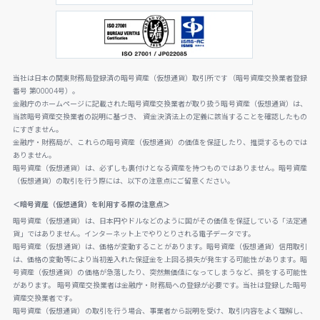
当社は日本の関東財務局登録済の暗号資産（仮想通貨）取引所です（暗号資産交換業者登録
番号 第00004号）。
金融庁のホームページに記載された暗号資産交換業者が取り扱う暗号資産（仮想通貨）は、
当該暗号資産交換業者の説明に基づき、 資金決済法上の定義に該当することを確認したもの
にすぎません。
金融庁・財務局が、これらの暗号資産（仮想通貨）の価値を保証したり、推奨するものでは
ありません。
暗号資産（仮想通貨）は、必ずしも裏付けとなる資産を持つものではありません。暗号資産
（仮想通貨）の取引を行う際には、以下の注意点にご留意ください。
＜暗号資産（仮想通貨）を利用する際の注意点＞
暗号資産（仮想通貨）は、日本円やドルなどのように国がその価値を保証している「法定通
貨」ではありません。インターネット上でやりとりされる電子データです。
暗号資産（仮想通貨）は、価格が変動することがあります。暗号資産（仮想通貨）信用取引
は、価格の変動等により当初差入れた保証金を上回る損失が発生する可能性があります。暗
号資産（仮想通貨）の価格が急落したり、突然無価値になってしまうなど、損をする可能性
があります。 暗号資産交換業者は金融庁・財務局への登録が必要です。当社は登録した暗号
資産交換業者です。
暗号資産（仮想通貨）の取引を行う場合、事業者から説明を受け、取引内容をよく理解し、