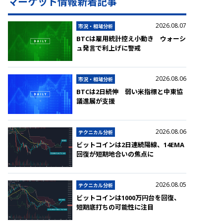
マーケット情報新着記事
2026.08.07
市況・相場分析
BTCは雇用統計控え小動き ウォーシ
ュ発言で利上げに警戒
2026.08.06
市況・相場分析
BTCは2日続伸 弱い米指標と中東協
議進展が支援
2026.08.06
テクニカル分析
ビットコインは2日連続陽線、14EMA
回復が短期地合いの焦点に
2026.08.05
テクニカル分析
ビットコインは1000万円台を回復、
短期底打ちの可能性に注目