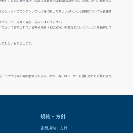
通貨）、金融の個別銘柄、金融投資あるいは金融商品の売買、投資、取引、保有など
よる当サイトのコンテンツの利用等に関して生じうるいかなる損害についても責任を
析であって、当社の見解、分析ではありません。
ツにおいて言及されている暗号資産（仮想通貨）の現物またはポジションを保有して
も負わないものとします。
ることができない可能性があります。なお、当社はユーザーに預託された金銭および
規約・方針
各種規約・方針