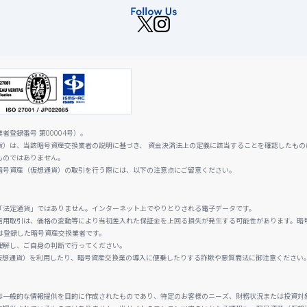
登録番号 第00004号）。
貨）は、当該暗号資産交換業者の説明に基づき、 資金決済法上の定義に該当することを確認したもの
ものではありません。
暗号資産（仮想通貨）の取引を行う際には、以下の注意点にご留意ください。
「法定通貨」ではありません。インターネット上でやりとりされる電子データです。
信用取引は、価格の変動等により当初差入れた保証金を上回る損失が発生する可能性があります。暗
は登録した暗号資産交換業者です。
理解し、ご自身の判断で行ってください。
仮想通貨）を利用したり、暗号資産交換業の導入に便乗したりする詐欺や悪質商法に御注意ください
は一般的な情報提供を目的に作成されたものであり、特定のお客様のニーズ、財務状況または投資対