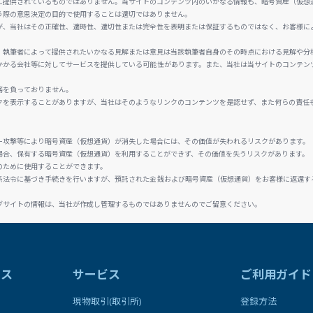
に提供されているものではありません。当サイトのコンテンツ内のいかなる情報も、暗号資産（仮想
う際の意思決定の目的で使用することは適切ではありません。
が、当社はその正確性、適時性、適切性または完全性を表明または保証するものではなく、お客様に
、執筆者によって提供されたいかなる見解または意見は当該執筆者自身のその時点における見解や分
かかる会社等に対してサービスを提供している可能性があります。また、当社は当サイトのコンテン
務を負っておりません。
クを表示することがありますが、当社はそのようなリンクのコンテンツを是認せず、また何らの責任
ー攻撃等により暗号資産（仮想通貨）が消失した場合には、その価値が失われるリスクがあります。
場合、保有する暗号資産（仮想通貨）を利用することができず、その価値を失うリスクがあります。
のために使用することができます。
係法令に基づき手続きを行いますが、預託された金銭および暗号資産（仮想通貨）をお客様に返還す
ブサイトの情報は、当社が作成し管理するものではありませんのでご留意ください。
ラス
サービス
ご利用ガイド
現物取引(取引所)
登録方法