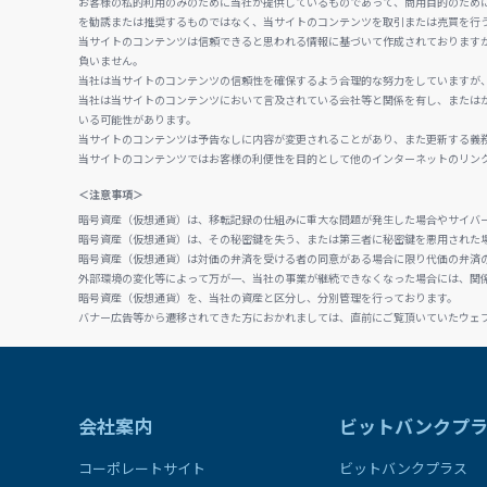
お客様の私的利用のみのために当社が提供しているものであって、商用目的のため
を勧誘または推奨するものではなく、当サイトのコンテンツを取引または売買を行
当サイトのコンテンツは信頼できると思われる情報に基づいて作成されております
負いません。
当社は当サイトのコンテンツの信頼性を確保するよう合理的な努力をしていますが
当社は当サイトのコンテンツにおいて言及されている会社等と関係を有し、または
いる可能性があります。
当サイトのコンテンツは予告なしに内容が変更されることがあり、また更新する義
当サイトのコンテンツではお客様の利便性を目的として他のインターネットのリン
＜注意事項＞
暗号資産（仮想通貨）は、移転記録の仕組みに重大な問題が発生した場合やサイバ
暗号資産（仮想通貨）は、その秘密鍵を失う、または第三者に秘密鍵を悪用された
暗号資産（仮想通貨）は対価の弁済を受ける者の同意がある場合に限り代価の弁済
外部環境の変化等によって万が一、当社の事業が継続できなくなった場合には、関
暗号資産（仮想通貨）を、当社の資産と区分し、分別管理を行っております。
バナー広告等から遷移されてきた方におかれましては、直前にご覧頂いていたウェ
会社案内
ビットバンクプ
コーポレートサイト
ビットバンクプラス