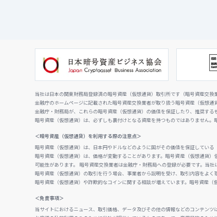
当社は日本の関東財務局登録済の暗号資産（仮想通貨）取引所です（暗号資産交換業者
金融庁のホームページに記載された暗号資産交換業者が取り扱う暗号資産（仮想通
金融庁・財務局が、これらの暗号資産（仮想通貨）の価値を保証したり、推奨する
暗号資産（仮想通貨）は、必ずしも裏付けとなる資産を持つものではありません。
＜暗号資産（仮想通貨）を利用する際の注意点＞
暗号資産（仮想通貨）は、日本円やドルなどのように国がその価値を保証している
暗号資産（仮想通貨）は、価格が変動することがあります。暗号資産（仮想通貨）
可能性があります。 暗号資産交換業者は金融庁・財務局への登録が必要です。当社
暗号資産（仮想通貨）の取引を行う場合、事業者から説明を受け、取引内容をよく
暗号資産（仮想通貨）や詐欺的なコインに関する相談が増えています。暗号資産（
＜免責事項＞
当サイトにおけるニュース、取引価格、データ及びその他の情報などのコンテンツ