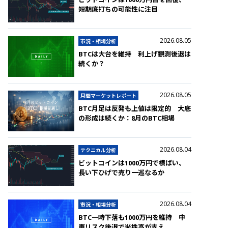
短期底打ちの可能性に注目
2026.08.05
市況・相場分析
BTCは大台を維持 利上げ観測後退は
続くか？
2026.08.05
月間マーケットレポート
BTC月足は反発も上値は限定的 大底
の形成は続くか：8月のBTC相場
2026.08.04
テクニカル分析
ビットコインは1000万円で横ばい、
長い下ひげで売り一巡なるか
2026.08.04
市況・相場分析
BTC一時下落も1000万円を維持 中
東リスク後退で米株高が支え