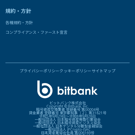
規約・方針
各種規約・方針
コンプライアンス・ファースト宣言
プライバシーポリシー
クッキーポリシー
サイトマップ
ビットバンク株式会社
Copyright © Bitbank, Inc.
暗号資産交換業者 登録番号 第00004号
貸金業者 登録番号 東京都知事（２）第31821号
令和5年9月29日〜令和8年9月28日
一般社団法人 日本暗号資産等取引業協会
一般社団法人 日本暗号資産ビジネス協会
一般社団法人 日本デジタル分散型金融協会
一般社団法人 JPCrypto-ISAC
日本貸金業協会会員 第006169号