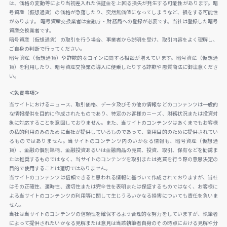
は、価格の変動等により当初差入れた保証金を上回る損失が発生する可能性があります。暗
号資産（仮想通貨）の価格が急落したり、突然無価値になってしまうなど、損をする可能性
があります。 暗号資産交換業者は金融庁・財務局への登録が必要です。当社は登録した暗号
資産交換業者です。
暗号資産（仮想通貨）の取引を行う場合、事業者から説明を受け、取引内容をよく理解し、
ご自身の判断で行ってください。
暗号資産（仮想通貨）や詐欺的なコインに関する相談が増えています。暗号資産（仮想通
貨）を利用したり、暗号資産交換業の導入に便乗したりする詐欺や悪質商法に御注意くださ
い。
＜免責事項＞
当サイトにおけるニュース、取引価格、データ及びその他の情報などのコンテンツは一般的
な情報提供を目的に作成されたものであり、特定のお客様のニーズ、財務状況または投資対
象に対応することを意図しておりません。また、当サイトのコンテンツはあくまでもお客様
の私的利用のみのために当社が提供しているものであって、商用目的のために提供されてい
るものではありません。当サイトのコンテンツ内のいかなる情報も、暗号資産（仮想通
貨）、金融の個別銘柄、金融投資あるいは金融商品の売買、投資、取引、保有などを勧誘ま
たは推奨するものではなく、当サイトのコンテンツを取引または売買を行う際の意思決定の
目的で使用することは適切ではありません。
当サイトのコンテンツは信頼できると思われる情報に基づいて作成されておりますが、当社
はその正確性、適時性、適切性または完全性を表明または保証するものではなく、お客様に
よる当サイトのコンテンツの利用等に関して生じうるいかなる損害についても責任を負いま
せん。
当社は当サイトのコンテンツの信頼性を確保するよう合理的な努力をしていますが、執筆者
によって提供されたいかなる見解または意見は当該執筆者自身のその時点における見解や分