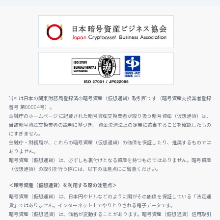
当社は日本の関東財務局登録済の暗号資産（仮想通貨）取引所です（暗号資産交換業者登録
番号 第00004号）。
金融庁のホームページに記載された暗号資産交換業者が取り扱う暗号資産（仮想通貨）は、
当該暗号資産交換業者の説明に基づき、 資金決済法上の定義に該当することを確認したもの
にすぎません。
金融庁・財務局が、これらの暗号資産（仮想通貨）の価値を保証したり、推奨するものでは
ありません。
暗号資産（仮想通貨）は、必ずしも裏付けとなる資産を持つものではありません。暗号資産
（仮想通貨）の取引を行う際には、以下の注意点にご留意ください。
＜暗号資産（仮想通貨）を利用する際の注意点＞
暗号資産（仮想通貨）は、日本円やドルなどのように国がその価値を保証している「法定通
貨」ではありません。インターネット上でやりとりされる電子データです。
暗号資産（仮想通貨）は、価格が変動することがあります。暗号資産（仮想通貨）信用取引