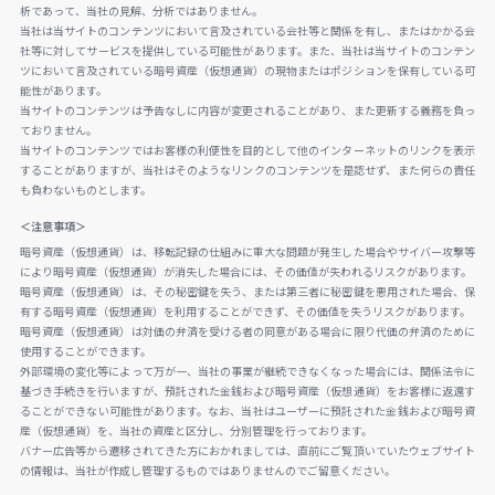
析であって、当社の見解、分析ではありません。
当社は当サイトのコンテンツにおいて言及されている会社等と関係を有し、またはかかる会
社等に対してサービスを提供している可能性があります。また、当社は当サイトのコンテン
ツにおいて言及されている暗号資産（仮想通貨）の現物またはポジションを保有している可
能性があります。
当サイトのコンテンツは予告なしに内容が変更されることがあり、また更新する義務を負っ
ておりません。
当サイトのコンテンツではお客様の利便性を目的として他のインターネットのリンクを表示
することがありますが、当社はそのようなリンクのコンテンツを是認せず、また何らの責任
も負わないものとします。
＜注意事項＞
暗号資産（仮想通貨）は、移転記録の仕組みに重大な問題が発生した場合やサイバー攻撃等
により暗号資産（仮想通貨）が消失した場合には、その価値が失われるリスクがあります。
暗号資産（仮想通貨）は、その秘密鍵を失う、または第三者に秘密鍵を悪用された場合、保
有する暗号資産（仮想通貨）を利用することができず、その価値を失うリスクがあります。
暗号資産（仮想通貨）は対価の弁済を受ける者の同意がある場合に限り代価の弁済のために
使用することができます。
外部環境の変化等によって万が一、当社の事業が継続できなくなった場合には、関係法令に
基づき手続きを行いますが、預託された金銭および暗号資産（仮想通貨）をお客様に返還す
ることができない可能性があります。なお、当社はユーザーに預託された金銭および暗号資
産（仮想通貨）を、当社の資産と区分し、分別管理を行っております。
バナー広告等から遷移されてきた方におかれましては、直前にご覧頂いていたウェブサイト
の情報は、当社が作成し管理するものではありませんのでご留意ください。