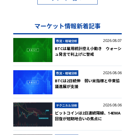
マーケット情報新着記事
2026.08.07
市況・相場分析
BTCは雇用統計控え小動き ウォーシ
ュ発言で利上げに警戒
2026.08.06
市況・相場分析
BTCは2日続伸 弱い米指標と中東協
議進展が支援
2026.08.06
テクニカル分析
ビットコインは2日連続陽線、14EMA
回復が短期地合いの焦点に