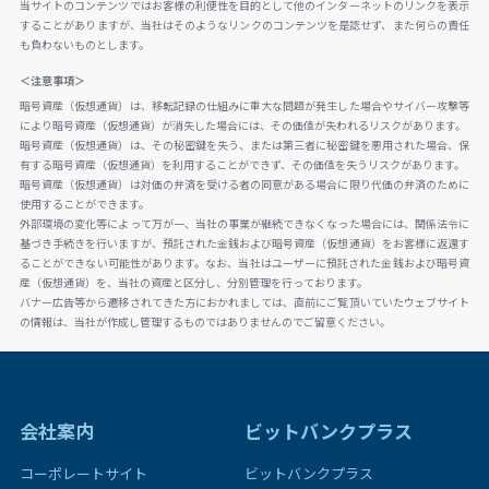
当サイトのコンテンツではお客様の利便性を目的として他のインターネットのリンクを表示
することがありますが、当社はそのようなリンクのコンテンツを是認せず、また何らの責任
も負わないものとします。
＜注意事項＞
暗号資産（仮想通貨）は、移転記録の仕組みに重大な問題が発生した場合やサイバー攻撃等
により暗号資産（仮想通貨）が消失した場合には、その価値が失われるリスクがあります。
暗号資産（仮想通貨）は、その秘密鍵を失う、または第三者に秘密鍵を悪用された場合、保
有する暗号資産（仮想通貨）を利用することができず、その価値を失うリスクがあります。
暗号資産（仮想通貨）は対価の弁済を受ける者の同意がある場合に限り代価の弁済のために
使用することができます。
外部環境の変化等によって万が一、当社の事業が継続できなくなった場合には、関係法令に
基づき手続きを行いますが、預託された金銭および暗号資産（仮想通貨）をお客様に返還す
ることができない可能性があります。なお、当社はユーザーに預託された金銭および暗号資
産（仮想通貨）を、当社の資産と区分し、分別管理を行っております。
バナー広告等から遷移されてきた方におかれましては、直前にご覧頂いていたウェブサイト
の情報は、当社が作成し管理するものではありませんのでご留意ください。
会社案内
ビットバンクプラス
コーポレートサイト
ビットバンクプラス