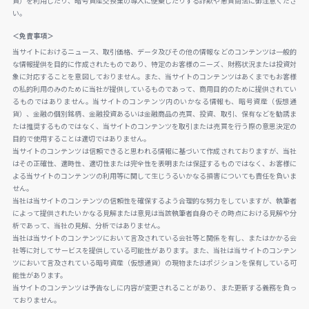
貨）を利用したり、暗号資産交換業の導入に便乗したりする詐欺や悪質商法に御注意くださ
い。
＜免責事項＞
当サイトにおけるニュース、取引価格、データ及びその他の情報などのコンテンツは一般的
な情報提供を目的に作成されたものであり、特定のお客様のニーズ、財務状況または投資対
象に対応することを意図しておりません。また、当サイトのコンテンツはあくまでもお客様
の私的利用のみのために当社が提供しているものであって、商用目的のために提供されてい
るものではありません。当サイトのコンテンツ内のいかなる情報も、暗号資産（仮想通
貨）、金融の個別銘柄、金融投資あるいは金融商品の売買、投資、取引、保有などを勧誘ま
たは推奨するものではなく、当サイトのコンテンツを取引または売買を行う際の意思決定の
目的で使用することは適切ではありません。
当サイトのコンテンツは信頼できると思われる情報に基づいて作成されておりますが、当社
はその正確性、適時性、適切性または完全性を表明または保証するものではなく、お客様に
よる当サイトのコンテンツの利用等に関して生じうるいかなる損害についても責任を負いま
せん。
当社は当サイトのコンテンツの信頼性を確保するよう合理的な努力をしていますが、執筆者
によって提供されたいかなる見解または意見は当該執筆者自身のその時点における見解や分
析であって、当社の見解、分析ではありません。
当社は当サイトのコンテンツにおいて言及されている会社等と関係を有し、またはかかる会
社等に対してサービスを提供している可能性があります。また、当社は当サイトのコンテン
ツにおいて言及されている暗号資産（仮想通貨）の現物またはポジションを保有している可
能性があります。
当サイトのコンテンツは予告なしに内容が変更されることがあり、また更新する義務を負っ
ておりません。