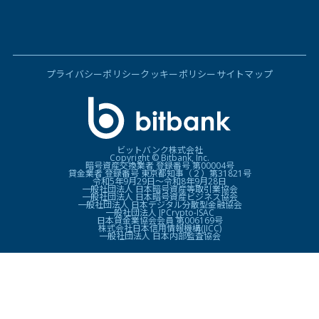
プライバシーポリシー
クッキーポリシー
サイトマップ
ビットバンク株式会社
Copyright © Bitbank, Inc.
暗号資産交換業者 登録番号 第00004号
貸金業者 登録番号 東京都知事（２）第31821号
令和5年9月29日〜令和8年9月28日
一般社団法人 日本暗号資産等取引業協会
一般社団法人 日本暗号資産ビジネス協会
一般社団法人 日本デジタル分散型金融協会
一般社団法人 JPCrypto-ISAC
日本貸金業協会会員 第006169号
株式会社日本信用情報機構(JICC)
一般社団法人 日本内部監査協会