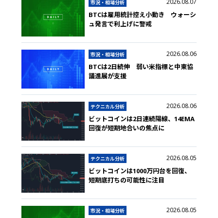
2026.08.07
市況・相場分析
BTCは雇用統計控え小動き ウォーシ
ュ発言で利上げに警戒
2026.08.06
市況・相場分析
BTCは2日続伸 弱い米指標と中東協
議進展が支援
2026.08.06
テクニカル分析
ビットコインは2日連続陽線、14EMA
回復が短期地合いの焦点に
2026.08.05
テクニカル分析
ビットコインは1000万円台を回復、
短期底打ちの可能性に注目
2026.08.05
市況・相場分析