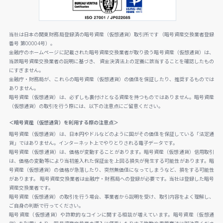
当社は日本の関東財務局登録済の暗号資産（仮想通貨）取引所です（暗号資産交換業者登録
番号 第00004号）。
金融庁のホームページに記載された暗号資産交換業者が取り扱う暗号資産（仮想通貨）は、
当該暗号資産交換業者の説明に基づき、 資金決済法上の定義に該当することを確認したもの
にすぎません。
金融庁・財務局が、これらの暗号資産（仮想通貨）の価値を保証したり、推奨するものでは
ありません。
暗号資産（仮想通貨）は、必ずしも裏付けとなる資産を持つものではありません。暗号資産
（仮想通貨）の取引を行う際には、以下の注意点にご留意ください。
＜暗号資産（仮想通貨）を利用する際の注意点＞
暗号資産（仮想通貨）は、日本円やドルなどのように国がその価値を保証している「法定通
貨」ではありません。インターネット上でやりとりされる電子データです。
暗号資産（仮想通貨）は、価格が変動することがあります。暗号資産（仮想通貨）信用取引
は、価格の変動等により当初差入れた保証金を上回る損失が発生する可能性があります。暗
号資産（仮想通貨）の価格が急落したり、突然無価値になってしまうなど、損をする可能性
があります。 暗号資産交換業者は金融庁・財務局への登録が必要です。当社は登録した暗号
資産交換業者です。
暗号資産（仮想通貨）の取引を行う場合、事業者から説明を受け、取引内容をよく理解し、
ご自身の判断で行ってください。
暗号資産（仮想通貨）や詐欺的なコインに関する相談が増えています。暗号資産（仮想通