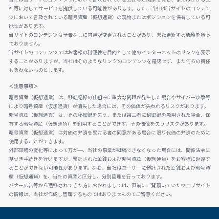
社等に対してサービスを提供している可能性があります。また、当社は当サイトのコンテン
ツにおいて言及されている暗号資産（仮想通貨）の現物またはポジションを保有している可
能性があります。
当サイトのコンテンツは予告なしに内容が変更されることがあり、また更新する義務を負っ
ておりません。
当サイトのコンテンツではお客様の利便性を目的として他のインターネットのリンクを表示
することがありますが、当社はそのようなリンクのコンテンツを是認せず、また何らの責任
も負わないものとします。
＜注意事項＞
暗号資産（仮想通貨）は、移転記録の仕組みに重大な問題が発生した場合やサイバー攻撃等
により暗号資産（仮想通貨）が消失した場合には、その価値が失われるリスクがあります。
暗号資産（仮想通貨）は、その秘密鍵を失う、または第三者に秘密鍵を悪用された場合、保
有する暗号資産（仮想通貨）を利用することができず、その価値を失うリスクがあります。
暗号資産（仮想通貨）は対価の弁済を受ける者の同意がある場合に限り代価の弁済のために
使用することができます。
外部環境の変化等によって万が一、当社の事業が継続できなくなった場合には、関係法令に
基づき手続きを行いますが、預託された金銭および暗号資産（仮想通貨）をお客様に返還す
ることができない可能性があります。なお、当社はユーザーに預託された金銭および暗号資
産（仮想通貨）を、当社の資産と区分し、分別管理を行っております。
バナー広告等から遷移されてきた方におかれましては、直前にご覧頂いていたウェブサイト
の情報は、当社が作成し管理するものではありませんのでご留意ください。