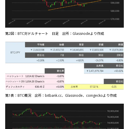
第2図：BTC対ドルチャート 日足 出所：Glassnodeより作成
第1表：BTC概況 出所：bitbank.cc、Glassnode、coingeckoより作成