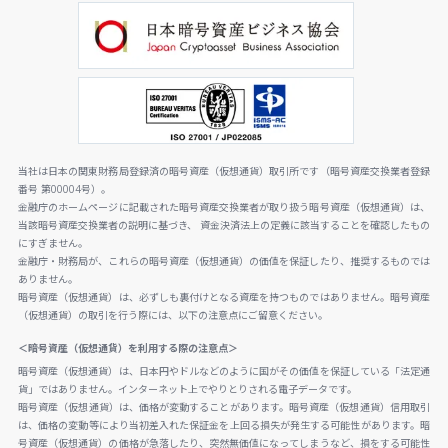
当社は日本の関東財務局登録済の暗号資産（仮想通貨）取引所です（暗号資産交換業者登録
番号 第00004号）。
金融庁のホームページに記載された暗号資産交換業者が取り扱う暗号資産（仮想通貨）は、
当該暗号資産交換業者の説明に基づき、 資金決済法上の定義に該当することを確認したもの
にすぎません。
金融庁・財務局が、これらの暗号資産（仮想通貨）の価値を保証したり、推奨するものでは
ありません。
暗号資産（仮想通貨）は、必ずしも裏付けとなる資産を持つものではありません。暗号資産
（仮想通貨）の取引を行う際には、以下の注意点にご留意ください。
＜暗号資産（仮想通貨）を利用する際の注意点＞
暗号資産（仮想通貨）は、日本円やドルなどのように国がその価値を保証している「法定通
貨」ではありません。インターネット上でやりとりされる電子データです。
暗号資産（仮想通貨）は、価格が変動することがあります。暗号資産（仮想通貨）信用取引
は、価格の変動等により当初差入れた保証金を上回る損失が発生する可能性があります。暗
号資産（仮想通貨）の価格が急落したり、突然無価値になってしまうなど、損をする可能性