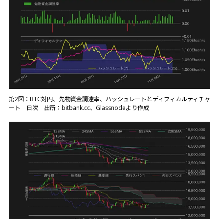
第2図：BTC対円、先物資金調達率、ハッシュレートとディフィカルティチャ
ート 日次 出所：bitbank.cc、Glassnodeより作成