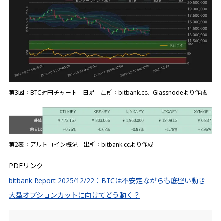
第3図：BTC対円チャート 日足 出所：bitbank.cc、Glassnodeより作成
第2表：アルトコイン概況 出所：bitbank.ccより作成
PDFリンク
bitbank Report 2025/12/22：BTCは不安定ながらも底堅い動き
大型オプションカットに向けてどう動く？