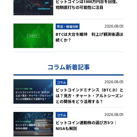
ビットコインは1000万円台を回復、
短期底打ちの可能性に注目
2026.08.05
市況・相場分析
BTCは大台を維持 利上げ観測後退は
続くか？
コラム新着記事
2026.08.05
コラム
ビットコインドミナンス（BTC.D）と
は？見方・チャート・アルトシーズン
との関係をどう活用する？
2026.08.05
コラム
ビットコイン連動株の選び方5つ｜
NISAも解説