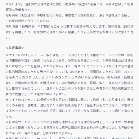
があります。 暗号資産交換業者は金融庁・財務局への登録が必要です。当社は登録した暗号
資産交換業者です。
暗号資産（仮想通貨）の取引を行う場合、事業者から説明を受け、取引内容をよく理解し、
ご自身の判断で行ってください。
暗号資産（仮想通貨）や詐欺的なコインに関する相談が増えています。暗号資産（仮想通
貨）を利用したり、暗号資産交換業の導入に便乗したりする詐欺や悪質商法に御注意くださ
い。
＜免責事項＞
当サイトにおけるニュース、取引価格、データ及びその他の情報などのコンテンツは一般的
な情報提供を目的に作成されたものであり、特定のお客様のニーズ、財務状況または投資対
象に対応することを意図しておりません。また、当サイトのコンテンツはあくまでもお客様
の私的利用のみのために当社が提供しているものであって、商用目的のために提供されてい
るものではありません。当サイトのコンテンツ内のいかなる情報も、暗号資産（仮想通
貨）、金融の個別銘柄、金融投資あるいは金融商品の売買、投資、取引、保有などを勧誘ま
たは推奨するものではなく、当サイトのコンテンツを取引または売買を行う際の意思決定の
目的で使用することは適切ではありません。
当サイトのコンテンツは信頼できると思われる情報に基づいて作成されておりますが、当社
はその正確性、適時性、適切性または完全性を表明または保証するものではなく、お客様に
よる当サイトのコンテンツの利用等に関して生じうるいかなる損害についても責任を負いま
せん。
当社は当サイトのコンテンツの信頼性を確保するよう合理的な努力をしていますが、執筆者
によって提供されたいかなる見解または意見は当該執筆者自身のその時点における見解や分
析であって、当社の見解、分析ではありません。
当社は当サイトのコンテンツにおいて言及されている会社等と関係を有し、またはかかる会