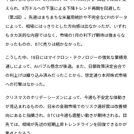
えられ、8万ドルへの下落による下降トレンド再開を回避した
（第2図）。先週はまちまちな米雇用統計や不完全なCPIのデータ
によって、相場にはっきりとした方向感は出なかったが、いずれ
もタカ派的な内容ではなく、市場の1月の利下げ期待は強まらな
かったものの、BTC売りは続かなかった。
こうした中、18日にはマイクロン・テクノロジーの強気な業績見
通しによって、AIバブル懸念が後退。また、日銀政策決定会合で
の利上げは織り込み済みだったことから、想定通り本邦株式市場
への打撃はなかった。
クリスマスのホリデーシーズンによって、今週も不安定な値動き
が見込まれるものの、日米の金融市場でのリスク選好度は改善傾
向にあると指摘され、BTCは今週も底堅い動きが期待される。目
先では、相場が先述の短期上昇トレンドラインを回復できるかが
焦点となろう。