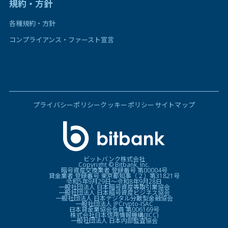
規約・方針
各種規約・方針
コンプライアンス・ファースト宣言
プライバシーポリシー
クッキーポリシー
サイトマップ
ビットバンク株式会社
Copyright © Bitbank, Inc.
暗号資産交換業者 登録番号 第00004号
貸金業者 登録番号 東京都知事（２）第31821号
令和5年9月29日〜令和8年9月28日
一般社団法人 日本暗号資産等取引業協会
一般社団法人 日本暗号資産ビジネス協会
一般社団法人 日本デジタル分散型金融協会
一般社団法人 JPCrypto-ISAC
日本貸金業協会会員 第006169号
株式会社日本信用情報機構(JICC)
一般社団法人 日本内部監査協会