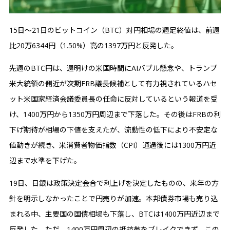
15日〜21日のビットコイン（BTC）対円相場の週足終値は、前週
比20万6344円（1.50%）高の1397万円と反発した。
先週のBTC円は、週明けの米国時間にAIバブル懸念や、トランプ
米大統領の側近が次期FRB議長候補として有力視されているハセ
ット米国家経済会議委員長の任命に反対しているという報道を受
け、1400万円から1350万円周辺まで下落した。その後はFRBの利
下げ期待が相場の下値を支えたが、流動性の低下により不安定な
値動きが続き、米消費者物価指数（CPI）通過後には1300万円近
辺まで水準を下げた。
19日、日銀は政策決定会合で利上げを決定したものの、来年の方
針を明示しなかったことで円売りが加速。本邦債券市場も売り込
まれる中、主要国の国債相場も下落し、BTCは1400万円近辺まで
反発した。ただ、1400万円周辺の抵抗帯をブレイクできず、この