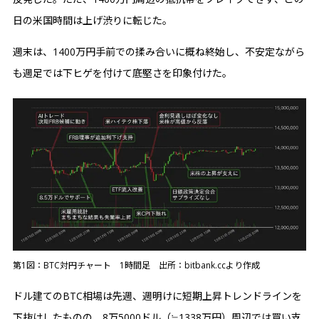
日の米国時間は上げ渋りに転じた。
週末は、1400万円手前での揉み合いに概ね終始し、不安定ながら
も週足では下ヒゲを付けて底堅さを印象付けた。
第1図：BTC対円チャート 1時間足 出所：bitbank.ccより作成
ドル建てのBTC相場は先週、週明けに短期上昇トレンドラインを
下抜けしたものの、8万5000ドル（≒1338万円）周辺では買い支