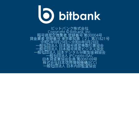
ビットバンク株式会社
Copyright © Bitbank, Inc.
暗号資産交換業者 登録番号 第00004号
貸金業者 登録番号 東京都知事（２）第31821号
令和5年9月29日〜令和8年9月28日
一般社団法人 日本暗号資産等取引業協会
一般社団法人 日本暗号資産ビジネス協会
一般社団法人 日本デジタル分散型金融協会
一般社団法人 JPCrypto-ISAC
日本貸金業協会会員 第006169号
株式会社日本信用情報機構(JICC)
一般社団法人 日本内部監査協会