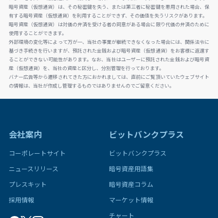
暗号資産（仮想通貨）は、その秘密鍵を失う、または第三者に秘密鍵を悪用された場合、保
有する暗号資産（仮想通貨）を利用することができず、その価値を失うリスクがあります。
暗号資産（仮想通貨）は対価の弁済を受ける者の同意がある場合に限り代価の弁済のために
使用することができます。
外部環境の変化等によって万が一、当社の事業が継続できなくなった場合には、関係法令に
基づき手続きを行いますが、預託された金銭および暗号資産（仮想通貨）をお客様に返還す
ることができない可能性があります。なお、当社はユーザーに預託された金銭および暗号資
産（仮想通貨）を、当社の資産と区分し、分別管理を行っております。
バナー広告等から遷移されてきた方におかれましては、直前にご覧頂いていたウェブサイト
の情報は、当社が作成し管理するものではありませんのでご留意ください。
会社案内
ビットバンクプラス
コーポレートサイト
ビットバンクプラス
ニュースリリース
暗号資産用語集
プレスキット
暗号資産コラム
採用情報
マーケット情報
チャート