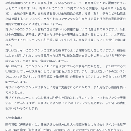
の私的利用のみのために当社が提供しているものであって、商用目的のために提供されてい
るものではありません。当サイトのコンテンツ内のいかなる情報も、暗号資産（仮想通
貨）、金融の個別銘柄、金融投資あるいは金融商品の売買、投資、取引、保有などを勧誘ま
たは推奨するものではなく、当サイトのコンテンツを取引または売買を行う際の意思決定の
目的で使用することは適切ではありません。
当サイトのコンテンツは信頼できると思われる情報に基づいて作成されておりますが、当社
はその正確性、適時性、適切性または完全性を表明または保証するものではなく、お客様に
よる当サイトのコンテンツの利用等に関して生じうるいかなる損害についても責任を負いま
せん。
当社は当サイトのコンテンツの信頼性を確保するよう合理的な努力をしていますが、執筆者
によって提供されたいかなる見解または意見は当該執筆者自身のその時点における見解や分
析であって、当社の見解、分析ではありません。
当社は当サイトのコンテンツにおいて言及されている会社等と関係を有し、またはかかる会
社等に対してサービスを提供している可能性があります。また、当社は当サイトのコンテン
ツにおいて言及されている暗号資産（仮想通貨）の現物またはポジションを保有している可
能性があります。
当サイトのコンテンツは予告なしに内容が変更されることがあり、また更新する義務を負っ
ておりません。
当サイトのコンテンツではお客様の利便性を目的として他のインターネットのリンクを表示
することがありますが、当社はそのようなリンクのコンテンツを是認せず、また何らの責任
も負わないものとします。
＜注意事項＞
暗号資産（仮想通貨）は、移転記録の仕組みに重大な問題が発生した場合やサイバー攻撃等
により暗号資産（仮想通貨）が消失した場合には、その価値が失われるリスクがあります。