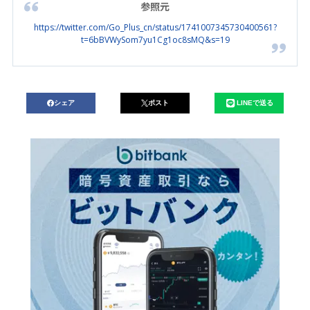
参照元
https://twitter.com/Go_Plus_cn/status/1741007345730400561?
t=6bBVWySom7yu1Cg1oc8sMQ&s=19
シェア
ポスト
LINEで送る