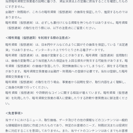
当該暗号資産交換業者の説明に基づき、 資金決済法上の定義に該当することを確認したもの
にすぎません。
金融庁・財務局が、これらの暗号資産（仮想通貨）の価値を保証したり、推奨するものでは
ありません。
暗号資産（仮想通貨）は、必ずしも裏付けとなる資産を持つものではありません。暗号資産
（仮想通貨）の取引を行う際には、以下の注意点にご留意ください。
＜暗号資産（仮想通貨）を利用する際の注意点＞
暗号資産（仮想通貨）は、日本円やドルなどのように国がその価値を保証している「法定通
貨」ではありません。インターネット上でやりとりされる電子データです。
暗号資産（仮想通貨）は、価格が変動することがあります。暗号資産（仮想通貨）信用取引
は、価格の変動等により当初差入れた保証金を上回る損失が発生する可能性があります。暗
号資産（仮想通貨）の価格が急落したり、突然無価値になってしまうなど、損をする可能性
があります。 暗号資産交換業者は金融庁・財務局への登録が必要です。当社は登録した暗号
資産交換業者です。
暗号資産（仮想通貨）の取引を行う場合、事業者から説明を受け、取引内容をよく理解し、
ご自身の判断で行ってください。
暗号資産（仮想通貨）や詐欺的なコインに関する相談が増えています。暗号資産（仮想通
貨）を利用したり、暗号資産交換業の導入に便乗したりする詐欺や悪質商法に御注意くださ
い。
＜免責事項＞
当サイトにおけるニュース、取引価格、データ及びその他の情報などのコンテンツは一般的
な情報提供を目的に作成されたものであり、特定のお客様のニーズ、財務状況または投資対
象に対応することを意図しておりません。また、当サイトのコンテンツはあくまでもお客様