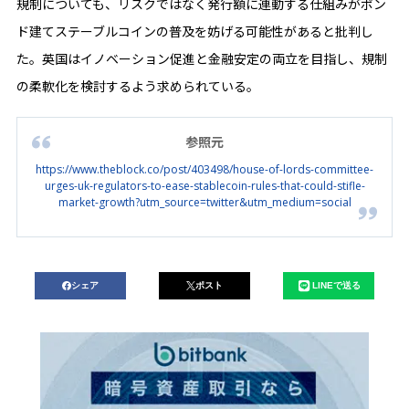
規制についても、リスクではなく発行額に連動する仕組みがポン
ド建てステーブルコインの普及を妨げる可能性があると批判し
た。英国はイノベーション促進と金融安定の両立を目指し、規制
の柔軟化を検討するよう求められている。
参照元
https://www.theblock.co/post/403498/house-of-lords-committee-
urges-uk-regulators-to-ease-stablecoin-rules-that-could-stifle-
market-growth?utm_source=twitter&utm_medium=social
シェア
ポスト
LINEで送る