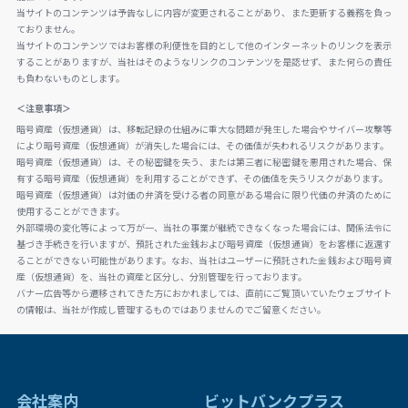
当サイトのコンテンツは予告なしに内容が変更されることがあり、また更新する義務を負っ
ておりません。
当サイトのコンテンツではお客様の利便性を目的として他のインターネットのリンクを表示
することがありますが、当社はそのようなリンクのコンテンツを是認せず、また何らの責任
も負わないものとします。
＜注意事項＞
暗号資産（仮想通貨）は、移転記録の仕組みに重大な問題が発生した場合やサイバー攻撃等
により暗号資産（仮想通貨）が消失した場合には、その価値が失われるリスクがあります。
暗号資産（仮想通貨）は、その秘密鍵を失う、または第三者に秘密鍵を悪用された場合、保
有する暗号資産（仮想通貨）を利用することができず、その価値を失うリスクがあります。
暗号資産（仮想通貨）は対価の弁済を受ける者の同意がある場合に限り代価の弁済のために
使用することができます。
外部環境の変化等によって万が一、当社の事業が継続できなくなった場合には、関係法令に
基づき手続きを行いますが、預託された金銭および暗号資産（仮想通貨）をお客様に返還す
ることができない可能性があります。なお、当社はユーザーに預託された金銭および暗号資
産（仮想通貨）を、当社の資産と区分し、分別管理を行っております。
バナー広告等から遷移されてきた方におかれましては、直前にご覧頂いていたウェブサイト
の情報は、当社が作成し管理するものではありませんのでご留意ください。
会社案内
ビットバンクプラス