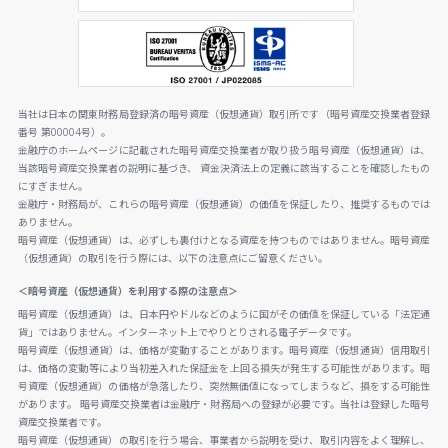
当社は日本の関東財務局登録済の暗号資産（仮想通貨）取引所です（暗号資産交換業者登録
番号 第00004号）。
金融庁のホームページに記載された暗号資産交換業者が取り扱う暗号資産（仮想通貨）は、
当該暗号資産交換業者の説明に基づき、 資金決済法上の定義に該当することを確認したもの
にすぎません。
金融庁・財務局が、これらの暗号資産（仮想通貨）の価値を保証したり、推奨するものでは
ありません。
暗号資産（仮想通貨）は、必ずしも裏付けとなる資産を持つものではありません。暗号資産
（仮想通貨）の取引を行う際には、以下の注意点にご留意ください。
＜暗号資産（仮想通貨）を利用する際の注意点＞
暗号資産（仮想通貨）は、日本円やドルなどのように国がその価値を保証している「法定通
貨」ではありません。インターネット上でやりとりされる電子データです。
暗号資産（仮想通貨）は、価格が変動することがあります。暗号資産（仮想通貨）信用取引
は、価格の変動等により当初差入れた保証金を上回る損失が発生する可能性があります。暗
号資産（仮想通貨）の価格が急落したり、突然無価値になってしまうなど、損をする可能性
があります。 暗号資産交換業者は金融庁・財務局への登録が必要です。当社は登録した暗号
資産交換業者です。
暗号資産（仮想通貨）の取引を行う場合、事業者から説明を受け、取引内容をよく理解し、