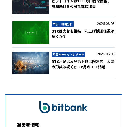
ビットコインは1000万円台を回復、
短期底打ちの可能性に注目
2026.08.05
市況・相場分析
BTCは大台を維持 利上げ観測後退は
続くか？
2026.08.05
月間マーケットレポート
BTC月足は反発も上値は限定的 大底
の形成は続くか：8月のBTC相場
運営者情報