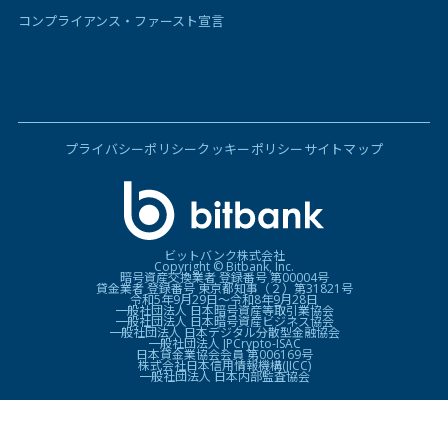
コンプライアンス・ファースト宣言
プライバシーポリシー
クッキーポリシー
サイトマップ
ビットバンク株式会社
Copyright © Bitbank, Inc.
暗号資産交換業者 登録番号 第00004号
貸金業者 登録番号 東京都知事（２）第31821号
令和5年9月29日〜令和8年9月28日
一般社団法人 日本暗号資産等取引業協会
一般社団法人 日本暗号資産ビジネス協会
一般社団法人 日本デジタル分散型金融協会
一般社団法人 JPCrypto-ISAC
日本貸金業協会会員 第006169号
株式会社日本信用情報機構(JICC)
一般社団法人 日本内部監査協会