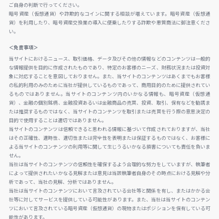
ご自身の判断で行ってください。
暗号資産（仮想通貨）や詐欺的なコインに関する相談が増えています。暗号資産（仮想通
貨）を利用したり、暗号資産交換業の導入に便乗したりする詐欺や悪質商法に御注意くださ
い。
＜免責事項＞
当サイトにおけるニュース、取引価格、データ及びその他の情報などのコンテンツは一般的
な情報提供を目的に作成されたものであり、特定のお客様のニーズ、財務状況または投資対
象に対応することを意図しておりません。また、当サイトのコンテンツはあくまでもお客様
の私的利用のみのために当社が提供しているものであって、商用目的のために提供されてい
るものではありません。当サイトのコンテンツ内のいかなる情報も、暗号資産（仮想通
貨）、金融の個別銘柄、金融投資あるいは金融商品の売買、投資、取引、保有などを勧誘ま
たは推奨するものではなく、当サイトのコンテンツを取引または売買を行う際の意思決定の
目的で使用することは適切ではありません。
当サイトのコンテンツは信頼できると思われる情報に基づいて作成されておりますが、当社
はその正確性、適時性、適切性または完全性を表明または保証するものではなく、お客様に
よる当サイトのコンテンツの利用等に関して生じうるいかなる損害についても責任を負いま
せん。
当社は当サイトのコンテンツの信頼性を確保するよう合理的な努力をしていますが、執筆者
によって提供されたいかなる見解または意見は当該執筆者自身のその時点における見解や分
析であって、当社の見解、分析ではありません。
当社は当サイトのコンテンツにおいて言及されている会社等と関係を有し、またはかかる会
社等に対してサービスを提供している可能性があります。また、当社は当サイトのコンテン
ツにおいて言及されている暗号資産（仮想通貨）の現物またはポジションを保有している可
能性があります。