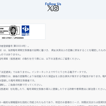
登録番号 第00004号）。
貨）は、当該暗号資産交換業者の説明に基づき、 資金決済法上の定義に該当することを確認したもの
ものではありません。
暗号資産（仮想通貨）の取引を行う際には、以下の注意点にご留意ください。
「法定通貨」ではありません。インターネット上でやりとりされる電子データです。
信用取引は、価格の変動等により当初差入れた保証金を上回る損失が発生する可能性があります。暗
は登録した暗号資産交換業者です。
理解し、ご自身の判断で行ってください。
仮想通貨）を利用したり、暗号資産交換業の導入に便乗したりする詐欺や悪質商法に御注意ください
は一般的な情報提供を目的に作成されたものであり、特定のお客様のニーズ、財務状況または投資対