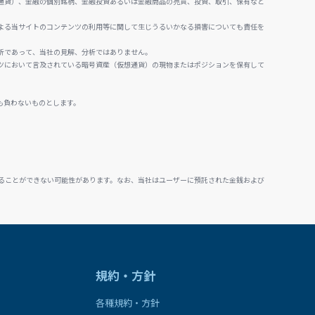
通貨）、金融の個別銘柄、金融投資あるいは金融商品の売買、投資、取引、保有など
よる当サイトのコンテンツの利用等に関して生じうるいかなる損害についても責任を
析であって、当社の見解、分析ではありません。
ツにおいて言及されている暗号資産（仮想通貨）の現物またはポジションを保有して
も負わないものとします。
ることができない可能性があります。なお、当社はユーザーに預託された金銭および
規約・方針
各種規約・方針