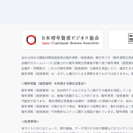
当社は日本の関東財務局登録済の暗号資産（仮想通貨）取引所です（暗号資産交換業者
金融庁のホームページに記載された暗号資産交換業者が取り扱う暗号資産（仮想通
金融庁・財務局が、これらの暗号資産（仮想通貨）の価値を保証したり、推奨する
暗号資産（仮想通貨）は、必ずしも裏付けとなる資産を持つものではありません。
＜暗号資産（仮想通貨）を利用する際の注意点＞
暗号資産（仮想通貨）は、日本円やドルなどのように国がその価値を保証している
暗号資産（仮想通貨）は、価格が変動することがあります。暗号資産（仮想通貨）
可能性があります。 暗号資産交換業者は金融庁・財務局への登録が必要です。当社
暗号資産（仮想通貨）の取引を行う場合、事業者から説明を受け、取引内容をよく
暗号資産（仮想通貨）や詐欺的なコインに関する相談が増えています。暗号資産（
＜免責事項＞
当サイトにおけるニュース、取引価格、データ及びその他の情報などのコンテンツ