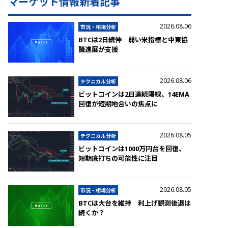
マーケット情報新着記事
2026.08.06
市況・相場分析
BTCは2日続伸 弱い米指標と中東協
議進展が支援
2026.08.06
テクニカル分析
ビットコインは2日連続陽線、14EMA
回復が短期地合いの焦点に
2026.08.05
テクニカル分析
ビットコインは1000万円台を回復、
短期底打ちの可能性に注目
2026.08.05
市況・相場分析
BTCは大台を維持 利上げ観測後退は
続くか？