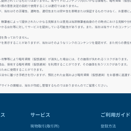
に提供されているものではありません。当サイトのコンテンツ内のいかなる情報も、暗号資産（仮想
う際の意思決定の目的で使用することは適切ではありません。
が、当社はその正確性、適時性、適切性または完全性を表明または保証するものではなく、お客様に
、執筆者によって提供されたいかなる見解または意見は当該執筆者自身のその時点における見解や分
かかる会社等に対してサービスを提供している可能性があります。また、当社は当サイトのコンテン
務を負っておりません。
クを表示することがありますが、当社はそのようなリンクのコンテンツを是認せず、また何らの責任
ー攻撃等により暗号資産（仮想通貨）が消失した場合には、その価値が失われるリスクがあります。
場合、保有する暗号資産（仮想通貨）を利用することができず、その価値を失うリスクがあります。
のために使用することができます。
係法令に基づき手続きを行いますが、預託された金銭および暗号資産（仮想通貨）をお客様に返還す
ブサイトの情報は、当社が作成し管理するものではありませんのでご留意ください。
ラス
サービス
ご利用ガイド
現物取引(取引所)
登録方法