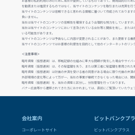
お客様の私的利用のみのために当社が提供しているものであって、商用目的のため
を勧誘または推奨するものではなく、当サイトのコンテンツを取引または売買を行
当サイトのコンテンツは信頼できると思われる情報に基づいて作成されております
負いません。
当社は当サイトのコンテンツの信頼性を確保するよう合理的な努力をしていますが
当社は当サイトのコンテンツにおいて言及されている会社等と関係を有し、または
いる可能性があります。
当サイトのコンテンツは予告なしに内容が変更されることがあり、また更新する義
当サイトのコンテンツではお客様の利便性を目的として他のインターネットのリン
＜注意事項＞
暗号資産（仮想通貨）は、移転記録の仕組みに重大な問題が発生した場合やサイバ
暗号資産（仮想通貨）は、その秘密鍵を失う、または第三者に秘密鍵を悪用された
暗号資産（仮想通貨）は対価の弁済を受ける者の同意がある場合に限り代価の弁済
外部環境の変化等によって万が一、当社の事業が継続できなくなった場合には、関
暗号資産（仮想通貨）を、当社の資産と区分し、分別管理を行っております。
バナー広告等から遷移されてきた方におかれましては、直前にご覧頂いていたウェ
会社案内
ビットバンクプ
コーポレートサイト
ビットバンクプラス