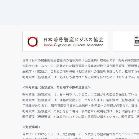
当社は日本の関東財務局登録済の暗号資産（仮想通貨）取引所です（暗号資産交換業者
金融庁のホームページに記載された暗号資産交換業者が取り扱う暗号資産（仮想通
金融庁・財務局が、これらの暗号資産（仮想通貨）の価値を保証したり、推奨する
暗号資産（仮想通貨）は、必ずしも裏付けとなる資産を持つものではありません。
＜暗号資産（仮想通貨）を利用する際の注意点＞
暗号資産（仮想通貨）は、日本円やドルなどのように国がその価値を保証している
暗号資産（仮想通貨）は、価格が変動することがあります。暗号資産（仮想通貨）
可能性があります。 暗号資産交換業者は金融庁・財務局への登録が必要です。当社
暗号資産（仮想通貨）の取引を行う場合、事業者から説明を受け、取引内容をよく
暗号資産（仮想通貨）や詐欺的なコインに関する相談が増えています。暗号資産（
＜免責事項＞
当サイトにおけるニュース、取引価格、データ及びその他の情報などのコンテンツ