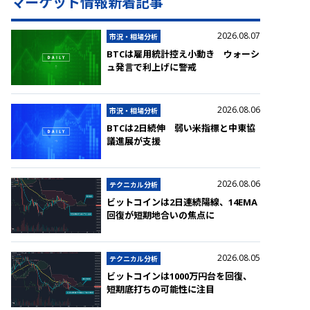
マーケット情報新着記事
2026.08.07
市況・相場分析
BTCは雇用統計控え小動き ウォーシ
ュ発言で利上げに警戒
2026.08.06
市況・相場分析
BTCは2日続伸 弱い米指標と中東協
議進展が支援
2026.08.06
テクニカル分析
ビットコインは2日連続陽線、14EMA
回復が短期地合いの焦点に
2026.08.05
テクニカル分析
ビットコインは1000万円台を回復、
短期底打ちの可能性に注目