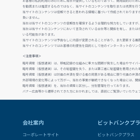
お客様の私的利用のみのために当社が提供しているものであって、商用目的のため
を勧誘または推奨するものではなく、当サイトのコンテンツを取引または売買を行
当サイトのコンテンツは信頼できると思われる情報に基づいて作成されております
負いません。
当社は当サイトのコンテンツの信頼性を確保するよう合理的な努力をしていますが
当社は当サイトのコンテンツにおいて言及されている会社等と関係を有し、または
いる可能性があります。
当サイトのコンテンツは予告なしに内容が変更されることがあり、また更新する義
当サイトのコンテンツではお客様の利便性を目的として他のインターネットのリン
＜注意事項＞
暗号資産（仮想通貨）は、移転記録の仕組みに重大な問題が発生した場合やサイバ
暗号資産（仮想通貨）は、その秘密鍵を失う、または第三者に秘密鍵を悪用された
暗号資産（仮想通貨）は対価の弁済を受ける者の同意がある場合に限り代価の弁済
外部環境の変化等によって万が一、当社の事業が継続できなくなった場合には、関
暗号資産（仮想通貨）を、当社の資産と区分し、分別管理を行っております。
バナー広告等から遷移されてきた方におかれましては、直前にご覧頂いていたウェ
会社案内
ビットバンクプ
コーポレートサイト
ビットバンクプラス