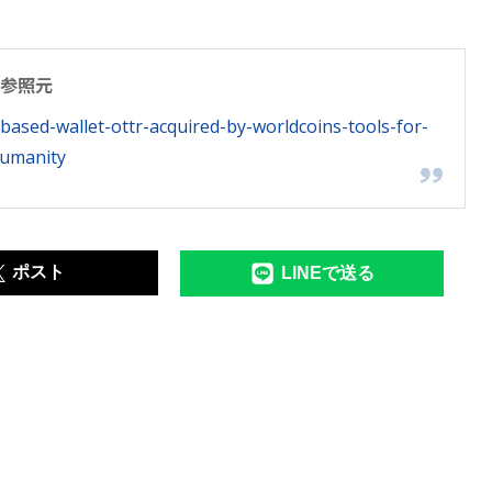
参照元
based-wallet-ottr-acquired-by-worldcoins-tools-for-
umanity
ポスト
LINEで送る