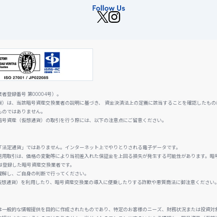
登録番号 第00004号）。
貨）は、当該暗号資産交換業者の説明に基づき、 資金決済法上の定義に該当することを確認したもの
ものではありません。
暗号資産（仮想通貨）の取引を行う際には、以下の注意点にご留意ください。
「法定通貨」ではありません。インターネット上でやりとりされる電子データです。
信用取引は、価格の変動等により当初差入れた保証金を上回る損失が発生する可能性があります。暗
は登録した暗号資産交換業者です。
理解し、ご自身の判断で行ってください。
仮想通貨）を利用したり、暗号資産交換業の導入に便乗したりする詐欺や悪質商法に御注意ください
は一般的な情報提供を目的に作成されたものであり、特定のお客様のニーズ、財務状況または投資対