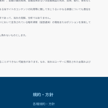
通貨）、金融の個別銘柄、金融投資あるいは金融商品の売買、投資、取引、保有など
よる当サイトのコンテンツの利用等に関して生じうるいかなる損害についても責任を
析であって、当社の見解、分析ではありません。
ツにおいて言及されている暗号資産（仮想通貨）の現物またはポジションを保有して
も負わないものとします。
ることができない可能性があります。なお、当社はユーザーに預託された金銭および
規約・方針
各種規約・方針