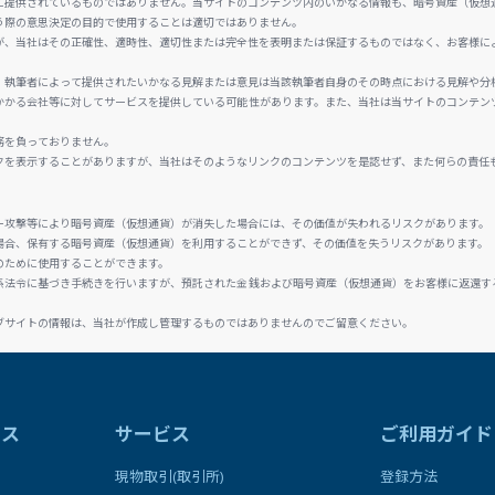
に提供されているものではありません。当サイトのコンテンツ内のいかなる情報も、暗号資産（仮想
う際の意思決定の目的で使用することは適切ではありません。
が、当社はその正確性、適時性、適切性または完全性を表明または保証するものではなく、お客様に
、執筆者によって提供されたいかなる見解または意見は当該執筆者自身のその時点における見解や分
かかる会社等に対してサービスを提供している可能性があります。また、当社は当サイトのコンテン
務を負っておりません。
クを表示することがありますが、当社はそのようなリンクのコンテンツを是認せず、また何らの責任
ー攻撃等により暗号資産（仮想通貨）が消失した場合には、その価値が失われるリスクがあります。
場合、保有する暗号資産（仮想通貨）を利用することができず、その価値を失うリスクがあります。
のために使用することができます。
係法令に基づき手続きを行いますが、預託された金銭および暗号資産（仮想通貨）をお客様に返還す
ブサイトの情報は、当社が作成し管理するものではありませんのでご留意ください。
ラス
サービス
ご利用ガイド
現物取引(取引所)
登録方法