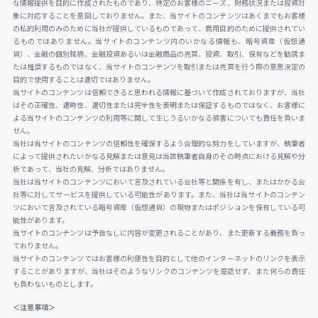
な情報提供を目的に作成されたものであり、特定のお客様のニーズ、財務状況または投資対
象に対応することを意図しておりません。また、当サイトのコンテンツはあくまでもお客様
の私的利用のみのために当社が提供しているものであって、商用目的のために提供されてい
るものではありません。当サイトのコンテンツ内のいかなる情報も、暗号資産（仮想通
貨）、金融の個別銘柄、金融投資あるいは金融商品の売買、投資、取引、保有などを勧誘ま
たは推奨するものではなく、当サイトのコンテンツを取引または売買を行う際の意思決定の
目的で使用することは適切ではありません。
当サイトのコンテンツは信頼できると思われる情報に基づいて作成されておりますが、当社
はその正確性、適時性、適切性または完全性を表明または保証するものではなく、お客様に
よる当サイトのコンテンツの利用等に関して生じうるいかなる損害についても責任を負いま
せん。
当社は当サイトのコンテンツの信頼性を確保するよう合理的な努力をしていますが、執筆者
によって提供されたいかなる見解または意見は当該執筆者自身のその時点における見解や分
析であって、当社の見解、分析ではありません。
当社は当サイトのコンテンツにおいて言及されている会社等と関係を有し、またはかかる会
社等に対してサービスを提供している可能性があります。また、当社は当サイトのコンテン
ツにおいて言及されている暗号資産（仮想通貨）の現物またはポジションを保有している可
能性があります。
当サイトのコンテンツは予告なしに内容が変更されることがあり、また更新する義務を負っ
ておりません。
当サイトのコンテンツではお客様の利便性を目的として他のインターネットのリンクを表示
することがありますが、当社はそのようなリンクのコンテンツを是認せず、また何らの責任
も負わないものとします。
＜注意事項＞