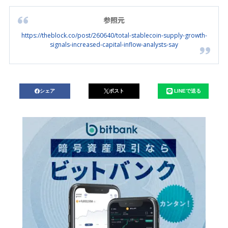
参照元
https://theblock.co/post/260640/total-stablecoin-supply-growth-
signals-increased-capital-inflow-analysts-say
シェア
ポスト
LINEで送る