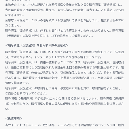
金融庁のホームページに記載された暗号資産交換業者が取り扱う暗号資産（仮想通貨）は、
当該暗号資産交換業者の説明に基づき、 資金決済法上の定義に該当することを確認したもの
にすぎません。
金融庁・財務局が、これらの暗号資産（仮想通貨）の価値を保証したり、推奨するものでは
ありません。
暗号資産（仮想通貨）は、必ずしも裏付けとなる資産を持つものではありません。暗号資産
（仮想通貨）の取引を行う際には、以下の注意点にご留意ください。
＜暗号資産（仮想通貨）を利用する際の注意点＞
暗号資産（仮想通貨）は、日本円やドルなどのように国がその価値を保証している「法定通
貨」ではありません。インターネット上でやりとりされる電子データです。
暗号資産（仮想通貨）は、価格が変動することがあります。暗号資産（仮想通貨）信用取引
は、価格の変動等により当初差入れた保証金を上回る損失が発生する可能性があります。暗
号資産（仮想通貨）の価格が急落したり、突然無価値になってしまうなど、損をする可能性
があります。 暗号資産交換業者は金融庁・財務局への登録が必要です。当社は登録した暗号
資産交換業者です。
暗号資産（仮想通貨）の取引を行う場合、事業者から説明を受け、取引内容をよく理解し、
ご自身の判断で行ってください。
暗号資産（仮想通貨）や詐欺的なコインに関する相談が増えています。暗号資産（仮想通
貨）を利用したり、暗号資産交換業の導入に便乗したりする詐欺や悪質商法に御注意くださ
い。
＜免責事項＞
当サイトにおけるニュース、取引価格、データ及びその他の情報などのコンテンツは一般的