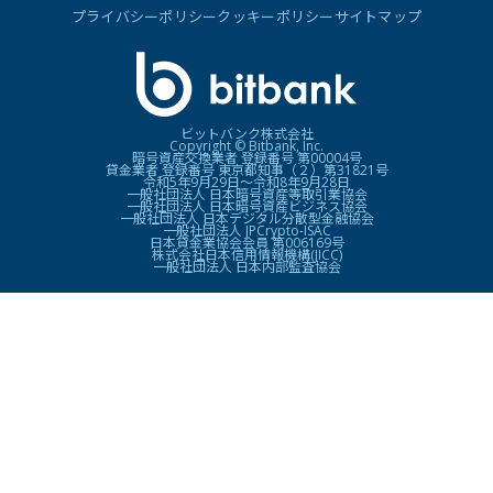
プライバシーポリシー
クッキーポリシー
サイトマップ
ビットバンク株式会社
Copyright © Bitbank, Inc.
暗号資産交換業者 登録番号 第00004号
貸金業者 登録番号 東京都知事（２）第31821号
令和5年9月29日〜令和8年9月28日
一般社団法人 日本暗号資産等取引業協会
一般社団法人 日本暗号資産ビジネス協会
一般社団法人 日本デジタル分散型金融協会
一般社団法人 JPCrypto-ISAC
日本貸金業協会会員 第006169号
株式会社日本信用情報機構(JICC)
一般社団法人 日本内部監査協会