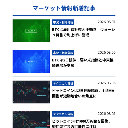
マーケット情報新着記事
2026.08.07
市況・相場分析
BTCは雇用統計控え小動き ウォーシ
ュ発言で利上げに警戒
2026.08.06
市況・相場分析
BTCは2日続伸 弱い米指標と中東協
議進展が支援
2026.08.06
テクニカル分析
ビットコインは2日連続陽線、14EMA
回復が短期地合いの焦点に
2026.08.05
テクニカル分析
ビットコインは1000万円台を回復、
短期底打ちの可能性に注目